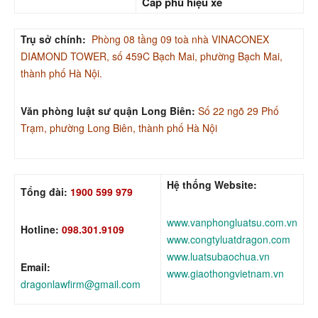
Cấp phù hiệu xe
Trụ sở chính:
Phòng 08 tầng 09 toà nhà VINACONEX
DIAMOND TOWER, số 459C Bạch Mai, phường Bạch Mai,
thành phố Hà Nội.
Văn phòng luật sư quận Long Biên:
Số 22 ngõ 29 Phố
Trạm, phường Long Biên, thành phố Hà Nội
Hệ thống Website:
Tổng đài:
1900 599 979
www.vanphongluatsu.com.vn
Hotline:
098.301.9109
www.congtyluatdragon.com
www.luatsubaochua.vn
Email:
www.giaothongvietnam.vn
dragonlawfirm@gmail.com