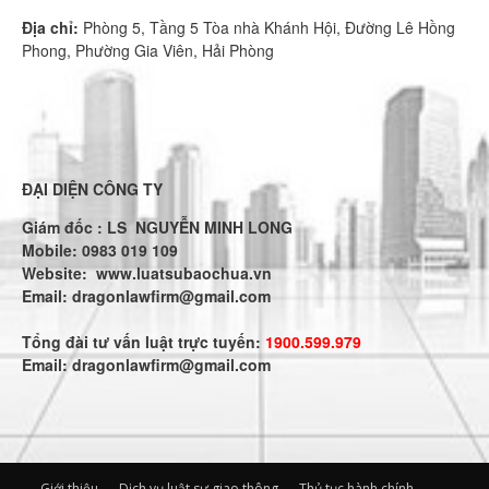
Địa chỉ:
Phòng 5, Tầng 5 Tòa nhà Khánh Hội, Đường Lê Hồng
Phong, Phường Gia Viên, Hải Phòng
ĐẠI DIỆN CÔNG TY
Giám đốc : LS NGUYỄN MINH LONG
Mobile: 0983 019 109
Website:
www.luatsubaochua.vn
Email:
dragonlawfirm@gmail.com
Tổng đài tư vấn luật trực tuyến:
1900.599.979
Email:
dragonlawfirm@gmail.com
Giới thiệu
Dịch vụ luật sư giao thông
Thủ tục hành chính