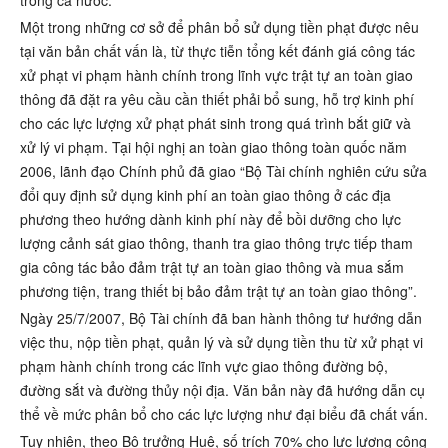
trong cả nước.
Một trong những cơ sở để phân bổ sử dụng tiền phạt được nêu
tại văn bản chất vấn là, từ thực tiễn tổng kết đánh giá công tác
xử phạt vi phạm hành chính trong lĩnh vực trật tự an toàn giao
thông đã đặt ra yêu cầu cần thiết phải bổ sung, hỗ trợ kinh phí
cho các lực lượng xử phạt phát sinh trong quá trình bắt giữ và
xử lý vi phạm. Tại hội nghị an toàn giao thông toàn quốc năm
2006, lãnh đạo Chính phủ đã giao “Bộ Tài chính nghiên cứu sửa
đổi quy định sử dụng kinh phí an toàn giao thông ở các địa
phương theo hướng dành kinh phí này để bồi dưỡng cho lực
lượng cảnh sát giao thông, thanh tra giao thông trực tiếp tham
gia công tác bảo đảm trật tự an toàn giao thông và mua sắm
phương tiện, trang thiết bị bảo đảm trật tự an toàn giao thông”.
Ngày 25/7/2007, Bộ Tài chính đã ban hành thông tư hướng dẫn
việc thu, nộp tiền phạt, quản lý và sử dụng tiền thu từ xử phạt vi
phạm hành chính trong các lĩnh vực giao thông đường bộ,
đường sắt và đường thủy nội địa. Văn bản này đã hướng dẫn cụ
thể về mức phân bổ cho các lực lượng như đại biểu đã chất vấn.
Tuy nhiên, theo Bộ trưởng Huệ, số trích 70% cho lực lượng công