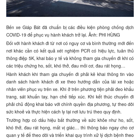
Bến xe Giáp Bát đã chuẩn bị các điều kiện phòng chống dịch
COVID-19 để phục vụ hành khách trở lại. Ảnh: PHI HÙNG
Đối với hành khách đi từ nơi có nguy cơ và bình thường mới đến
nơi khác cần có kết quả xét nghiệm PCR có hiệu lực, tuân thủ
thông điệp 5K, khai báo y tế và không tham gia chuyến đi khi có
các triệu chứng ho, sốt, khó thở, đau mỏi cơ, đau rát họng…
Hành khách khi tham gia chuyến đi phải kê khai thông tin vào
danh sách hành khách đi xe theo hướng dẫn của lái xe hoặc
nhân viên phục vụ trên xe. Khi ở trên phương tiện phải đeo khẩu
trang, sát khuẩn tay, hạn chế tiếp xúc. Khi kết thúc chuyến đi
phải chủ động khai báo với chính quyền địa phương, tự theo dõi
sức khoẻ và thực hiện cách ly tại nơi lưu trú theo quy định.
Trường hợp có dấu hiệu bất thường về sức khỏe như ho, sốt,
khó thở, đau rát họng, mất vị giác… thì thông báo ngay cho cơ
quan y tế để theo dõi và triển khai quy trình xử lý dịch bệnh theo