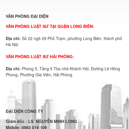
VĂN PHÒNG ĐẠI DIỆN
VĂN PHÒNG LUẬT SƯ TẠI QUẬN LONG BIÊN:
Địa chỉ:
Số 22 ngõ 29 Phố Trạm, phường Long Biên, thành phố
Hà Nội
VĂN PHÒNG LUẬT SƯ HẢI PHÒNG:
Địa chỉ:
Phòng 5, Tầng 5 Tòa nhà Khánh Hội, Đường Lê Hồng
Phong, Phường Gia Viên, Hải Phòng
ĐẠI DIỆN CÔNG TY
Giám đốc : LS NGUYỄN MINH LONG
Mobile: 0983 019 109