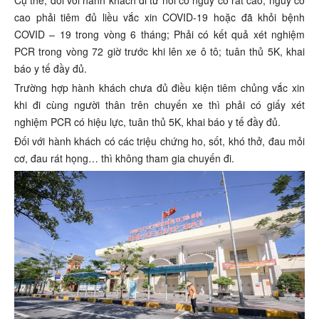
Cụ thể, đối với hành khách đi từ nơi có nguy cơ rất cao, nguy cơ
cao phải tiêm đủ liều vắc xin COVID-19 hoặc đã khỏi bệnh
COVID – 19 trong vòng 6 tháng; Phải có kết quả xét nghiệm
PCR trong vòng 72 giờ trước khi lên xe ô tô; tuân thủ 5K, khai
báo y tế đầy đủ.
Trường hợp hành khách chưa đủ điều kiện tiêm chủng vắc xin
khi đi cùng người thân trên chuyến xe thì phải có giấy xét
nghiệm PCR có hiệu lực, tuân thủ 5K, khai báo y tế đầy đủ.
Đối với hành khách có các triệu chứng ho, sốt, khó thở, đau mỏi
cơ, đau rát họng… thì không tham gia chuyến đi.