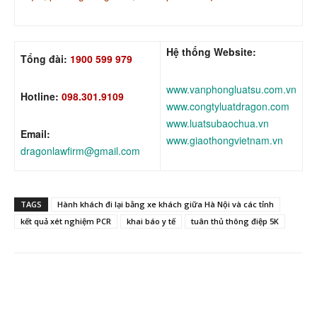
Hệ thống Website:
Tổng đài:
1900 599 979
www.vanphongluatsu.com.vn
Hotline:
098.301.9109
www.congtyluatdragon.com
www.luatsubaochua.vn
Email:
www.giaothongvietnam.vn
dragonlawfirm@gmail.com
TAGS
Hành khách đi lại bằng xe khách giữa Hà Nội và các tỉnh
kết quả xét nghiệm PCR
khai báo y tế
tuân thủ thông điệp 5K