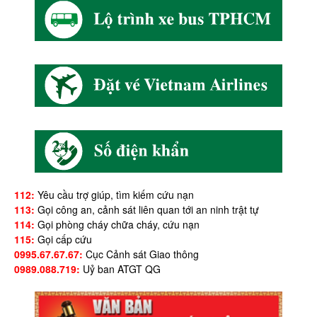
112:
Yêu cầu trợ giúp, tìm kiếm cứu nạn
113:
Gọi công an, cảnh sát liên quan tới an ninh trật tự
114:
Gọi phòng cháy chữa cháy, cứu nạn
115:
Gọi cấp cứu
0995.67.67.67:
Cục Cảnh sát Giao thông
0989.088.719:
Uỷ ban ATGT QG