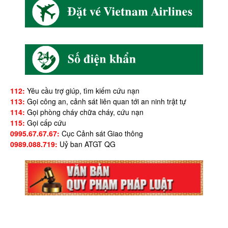
112:
Yêu cầu trợ giúp, tìm kiếm cứu nạn
113:
Gọi công an, cảnh sát liên quan tới an ninh trật tự
114:
Gọi phòng cháy chữa cháy, cứu nạn
115:
Gọi cấp cứu
0995.67.67.67:
Cục Cảnh sát Giao thông
0989.088.719:
Uỷ ban ATGT QG