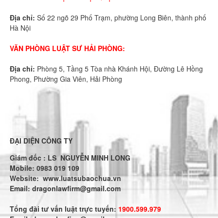
Địa chỉ:
Số 22 ngõ 29 Phố Trạm, phường Long Biên, thành phố
Hà Nội
VĂN PHÒNG LUẬT SƯ HẢI PHÒNG:
Địa chỉ:
Phòng 5, Tầng 5 Tòa nhà Khánh Hội, Đường Lê Hồng
Phong, Phường Gia Viên, Hải Phòng
ĐẠI DIỆN CÔNG TY
Giám đốc : LS NGUYỄN MINH LONG
Mobile: 0983 019 109
Website:
www.luatsubaochua.vn
Email:
dragonlawfirm@gmail.com
Tổng đài tư vấn luật trực tuyến:
1900.599.979