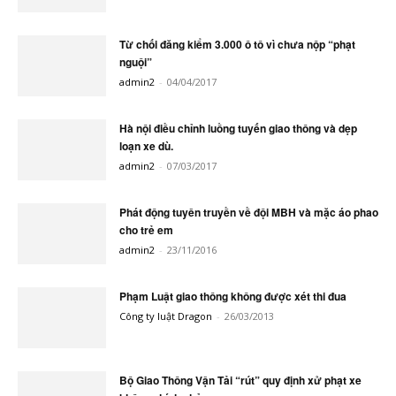
Từ chối đăng kiểm 3.000 ô tô vì chưa nộp “phạt
nguội”
admin2
-
04/04/2017
Hà nội điều chỉnh luồng tuyến giao thông và dẹp
loạn xe dù.
admin2
-
07/03/2017
Phát động tuyên truyền về đội MBH và mặc áo phao
cho trẻ em
admin2
-
23/11/2016
Phạm Luật giao thông không được xét thi đua
Công ty luật Dragon
-
26/03/2013
Bộ Giao Thông Vận Tải “rút” quy định xử phạt xe