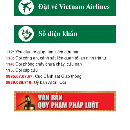
112:
Yêu cầu trợ giúp, tìm kiếm cứu nạn
113:
Gọi công an, cảnh sát liên quan tới an ninh trật tự
114:
Gọi phòng cháy chữa cháy, cứu nạn
115:
Gọi cấp cứu
0995.67.67.67:
Cục Cảnh sát Giao thông
0989.088.719:
Uỷ ban ATGT QG