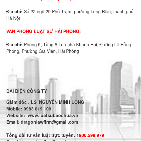
Địa chỉ:
Số 22 ngõ 29 Phố Trạm, phường Long Biên, thành phố
Hà Nội
VĂN PHÒNG LUẬT SƯ HẢI PHÒNG:
Địa chỉ:
Phòng 5, Tầng 5 Tòa nhà Khánh Hội, Đường Lê Hồng
Phong, Phường Gia Viên, Hải Phòng
ĐẠI DIỆN CÔNG TY
Giám đốc : LS NGUYỄN MINH LONG
Mobile: 0983 019 109
Website:
www.luatsubaochua.vn
Email:
dragonlawfirm@gmail.com
Tổng đài tư vấn luật trực tuyến:
1900.599.979