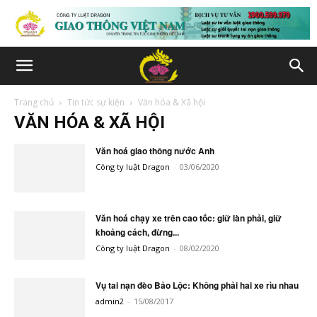
Trang chủ
Tin tức sự kiện
Văn hóa & Xã hội
VĂN HÓA & XÃ HỘI
Văn hoá giao thông nước Anh
Công ty luật Dragon
-
03/06/2020
Văn hoá chạy xe trên cao tốc: giữ làn phải, giữ
khoảng cách, đừng...
Công ty luật Dragon
-
08/02/2020
Vụ tai nạn đèo Bảo Lộc: Không phải hai xe rìu nhau
admin2
-
15/08/2017