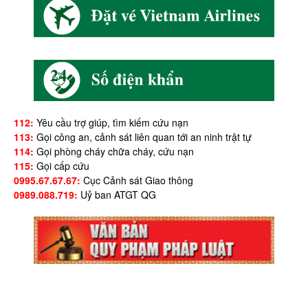
112:
Yêu cầu trợ giúp, tìm kiếm cứu nạn
113:
Gọi công an, cảnh sát liên quan tới an ninh trật tự
114:
Gọi phòng cháy chữa cháy, cứu nạn
115:
Gọi cấp cứu
0995.67.67.67:
Cục Cảnh sát Giao thông
0989.088.719:
Uỷ ban ATGT QG