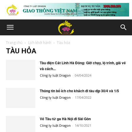
Trang chủ
Lịch khởi hành
Tàu hỏa
TÀU HỎA
Tàu điện Cát Linh Hà Đông: Giờ chạy, lộ trình, giá vé
và cách...
Công ty luật Dragon
-
04/04/2024
Thông tin bổ ích cho khách đi tàu dịp 30/4 và 1/5
Công ty luật Dragon
-
17/04/2022
Vé Tàu từ ga Hà Nội đi Sài Gòn
Công ty luật Dragon
-
14/10/2021