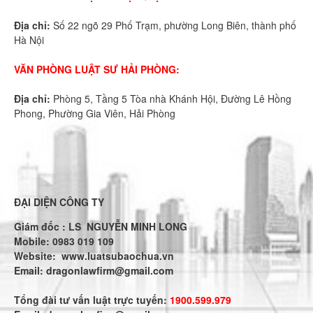
Địa chỉ:
Số 22 ngõ 29 Phố Trạm, phường Long Biên, thành phố
Hà Nội
VĂN PHÒNG LUẬT SƯ HẢI PHÒNG:
Địa chỉ:
Phòng 5, Tầng 5 Tòa nhà Khánh Hội, Đường Lê Hồng
Phong, Phường Gia Viên, Hải Phòng
ĐẠI DIỆN CÔNG TY
Giám đốc : LS NGUYỄN MINH LONG
Mobile: 0983 019 109
Website:
www.luatsubaochua.vn
Email:
dragonlawfirm@gmail.com
Tổng đài tư vấn luật trực tuyến:
1900.599.979