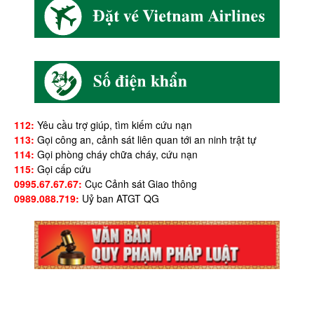
112:
Yêu cầu trợ giúp, tìm kiếm cứu nạn
113:
Gọi công an, cảnh sát liên quan tới an ninh trật tự
114:
Gọi phòng cháy chữa cháy, cứu nạn
115:
Gọi cấp cứu
0995.67.67.67:
Cục Cảnh sát Giao thông
0989.088.719:
Uỷ ban ATGT QG