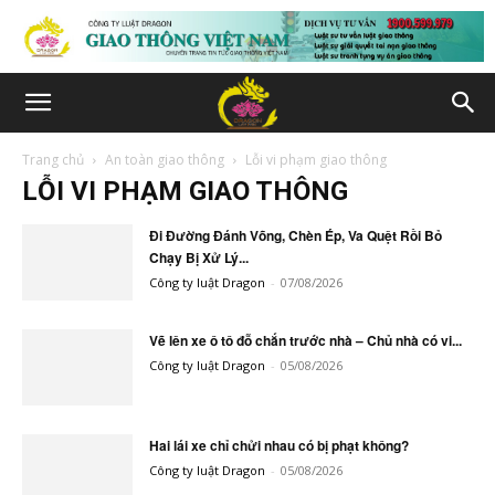
Trang chủ
An toàn giao thông
Lỗi vi phạm giao thông
LỖI VI PHẠM GIAO THÔNG
Đi Đường Đánh Võng, Chèn Ép, Va Quệt Rồi Bỏ
Chạy Bị Xử Lý...
Công ty luật Dragon
-
07/08/2026
Vẽ lên xe ô tô đỗ chắn trước nhà – Chủ nhà có vi...
Công ty luật Dragon
-
05/08/2026
Hai lái xe chỉ chửi nhau có bị phạt không?
Công ty luật Dragon
-
05/08/2026