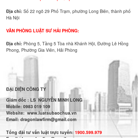
Địa chỉ:
Số 22 ngõ 29 Phố Trạm, phường Long Biên, thành phố
Hà Nội
VĂN PHÒNG LUẬT SƯ HẢI PHÒNG:
Địa chỉ:
Phòng 5, Tầng 5 Tòa nhà Khánh Hội, Đường Lê Hồng
Phong, Phường Gia Viên, Hải Phòng
ĐẠI DIỆN CÔNG TY
Giám đốc : LS NGUYỄN MINH LONG
Mobile: 0983 019 109
Website:
www.luatsubaochua.vn
Email:
dragonlawfirm@gmail.com
Tổng đài tư vấn luật trực tuyến:
1900.599.979