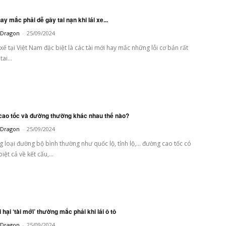
 hay mắc phải dễ gây tai nạn khi lái xe...
t Dragon
-
25/09/2024
 xế tại Việt Nam đặc biệt là các tài mới hay mắc những lỗi cơ bản rất
ai...
 cao tốc và đường thường khác nhau thế nào?
t Dragon
-
25/09/2024
g loại đường bộ bình thường như quốc lộ, tỉnh lộ,… đường cao tốc có
iệt cả về kết cấu,...
i hại ‘tài mới’ thường mắc phải khi lái ô tô
t Dragon
-
25/09/2024