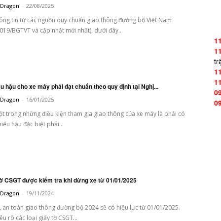
t Dragon
-
22/08/2025
ông tin từ các nguồn quy chuẩn giao thông đường bộ Việt Nam
19/BGTVT và cập nhật mới nhất), dưới đây...
1
1
tr
1
1
 hậu cho xe máy phải đạt chuẩn theo quy định tại Nghị...
0
t Dragon
-
16/01/2025
0
t trong những điều kiện tham gia giao thông của xe máy là phải có
iếu hậu đặc biệt phải...
 tờ CSGT được kiểm tra khi dừng xe từ 01/01/2025
t Dragon
-
19/11/2024
ự, an toàn giao thông đường bộ 2024 sẽ có hiệu lực từ 01/01/2025.
u rõ các loại giấy tờ CSGT...