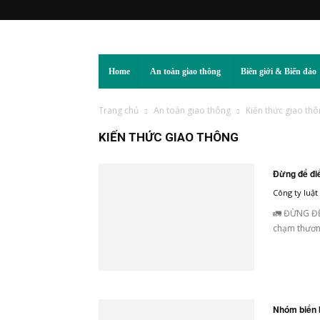
Home
An toàn giao thông
Biên giới & Biển đảo
Trang chủ
An toàn giao thông
Kiến thức giao th
KIẾN THỨC GIAO THÔNG
Đừng để điể
Công ty luậ
🚛 ĐỪNG ĐỂ
chạm thương
Nhóm biển