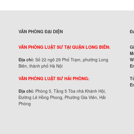
VĂN PHÒNG ĐẠI DIỆN
Đ
VĂN PHÒNG LUẬT SƯ TẠI QUẬN LONG BIÊN:
G
M
Địa chỉ:
Số 22 ngõ 29 Phố Trạm, phường Long
W
Biên, thành phố Hà Nội
E
VĂN PHÒNG LUẬT SƯ HẢI PHÒNG:
Tổ
E
Địa chỉ:
Phòng 5, Tầng 5 Tòa nhà Khánh Hội,
Đường Lê Hồng Phong, Phường Gia Viên, Hải
Phòng