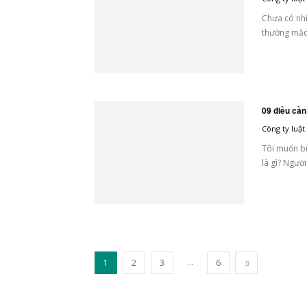
Chưa có nhi
thường mắc 
09 điều cần
Công ty luậ
Tôi muốn bi
là gì? Người 
...
1
2
3
6