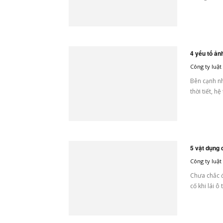
4 yếu tố ả
Công ty luậ
Bên cạnh nh
thời tiết, h
5 vật dụng c
Công ty luậ
Chưa chắc đ
cố khi lái ô