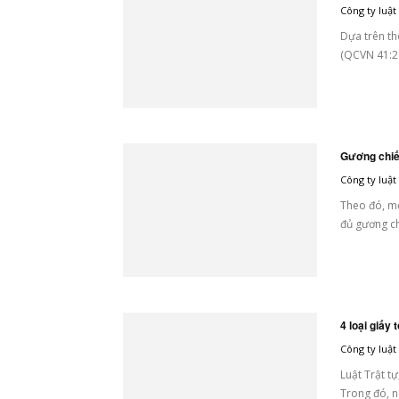
Công ty luậ
Dựa trên th
(QCVN 41:20
Gương chiếu
Công ty luậ
Theo đó, mộ
đủ gương ch
4 loại giấy
Công ty luậ
Luật Trật t
Trong đó, nê