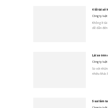
4 lỗi tài xế
Công ty luậ
Không ít tài
dễ dẫn đến t
Lái xe trên
Công ty luậ
So với nhữn
nhiều khác b
5 sai lầm ta
Công ty luậ