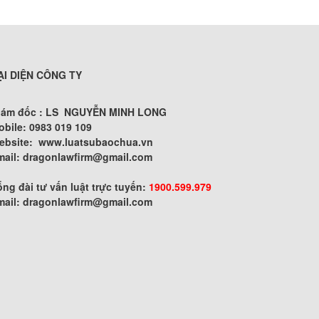
ẠI DIỆN CÔNG TY
iám đốc : LS NGUYỄN MINH LONG
obile: 0983 019 109
ebsite:
www.luatsubaochua.vn
mail:
dragonlawfirm@gmail.com
ng đài tư vấn luật trực tuyến:
1900.599.979
mail:
dragonlawfirm@gmail.com