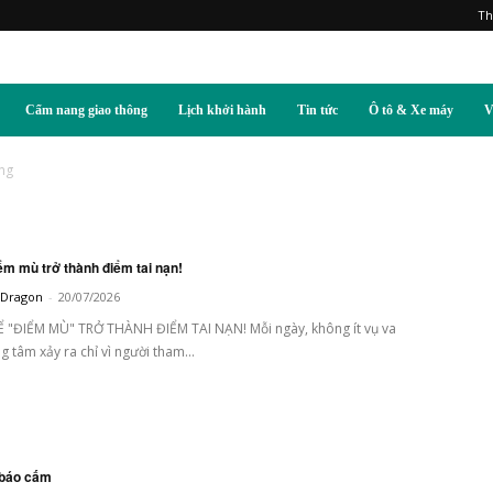
Th
Cẩm nang giao thông
Lịch khởi hành
Tin tức
Ô tô & Xe máy
V
ông
m mù trở thành điểm tai nạn!
t Dragon
-
20/07/2026
 "ĐIỂM MÙ" TRỞ THÀNH ĐIỂM TAI NẠN! Mỗi ngày, không ít vụ va
 tâm xảy ra chỉ vì người tham...
 báo cấm