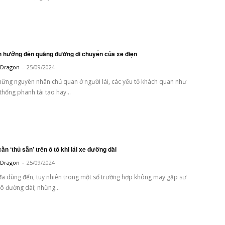
nh hưởng đến quãng đường di chuyển của xe điện
t Dragon
-
25/09/2024
ững nguyên nhân chủ quan ở người lái, các yếu tố khách quan như
ệ thống phanh tái tạo hay...
ần ‘thủ sẵn’ trên ô tô khi lái xe đường dài
t Dragon
-
25/09/2024
ã dùng đến, tuy nhiên trong một số trường hợp không may gặp sự
 tô đường dài; những...