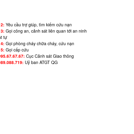
12:
Yêu cầu trợ giúp, tìm kiếm cứu nạn
13:
Gọi công an, cảnh sát liên quan tới an ninh
ật tự
14:
Gọi phòng cháy chữa cháy, cứu nạn
15:
Gọi cấp cứu
995.67.67.67:
Cục Cảnh sát Giao thông
989.088.719:
Uỷ ban ATGT QG