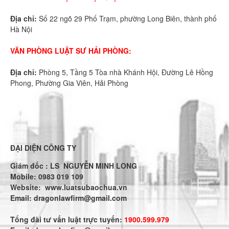
Địa chỉ:
Số 22 ngõ 29 Phố Trạm, phường Long Biên, thành phố
Hà Nội
VĂN PHÒNG LUẬT SƯ HẢI PHÒNG:
Địa chỉ:
Phòng 5, Tầng 5 Tòa nhà Khánh Hội, Đường Lê Hồng
Phong, Phường Gia Viên, Hải Phòng
ĐẠI DIỆN CÔNG TY
Giám đốc : LS NGUYỄN MINH LONG
Mobile: 0983 019 109
Website:
www.luatsubaochua.vn
Email:
dragonlawfirm@gmail.com
Tổng đài tư vấn luật trực tuyến:
1900.599.979