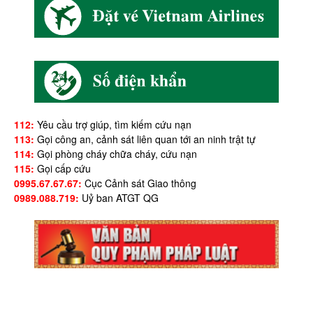
112:
Yêu cầu trợ giúp, tìm kiếm cứu nạn
113:
Gọi công an, cảnh sát liên quan tới an ninh trật tự
114:
Gọi phòng cháy chữa cháy, cứu nạn
115:
Gọi cấp cứu
0995.67.67.67:
Cục Cảnh sát Giao thông
0989.088.719:
Uỷ ban ATGT QG