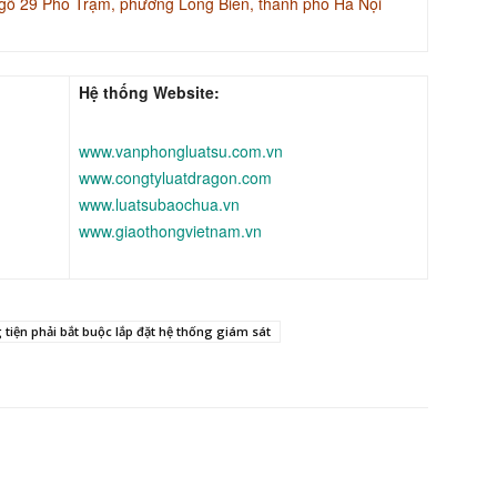
gõ 29 Phố Trạm, phường Long Biên, thành phố Hà Nội
Hệ thống Website:
www.vanphongluatsu.com.vn
www.congtyluatdragon.com
www.luatsubaochua.vn
www.giaothongvietnam.vn
tiện phải bắt buộc lắp đặt hệ thống giám sát