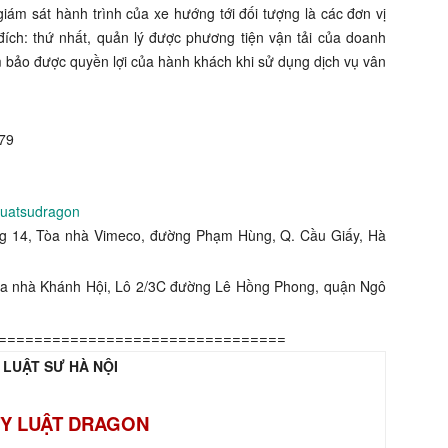
 giám sát hành trình của xe hướng tới đối tượng là các đơn vị
ích: thứ nhất, quản lý được phương tiện vận tải của doanh
m bảo được quyền lợi của hành khách khi sử dụng dịch vụ vân
979
luatsudragon
ng 14, Tòa nhà Vimeco, đường Phạm Hùng, Q. Cầu Giấy, Hà
òa nhà Khánh Hội, Lô 2/3C đường Lê Hồng Phong, quận Ngô
================================
 LUẬT SƯ HÀ NỘI
Y LUẬT DRAGON