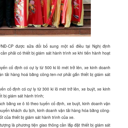
9/NĐ-CP được sửa đổi bổ sung một số điều tại Nghị định
ần phải có thiết bị giám sát hành trình xe khi tiến hành hoạt
yến cố định có cự ly từ 500 ki lô mét trở lên, xe kinh doanh
ận tải hàng hoá bằng công-ten-nơ phải gắn thiết bị giám sát
ến cố định có cự ly từ 300 ki lô mét trở lên, xe buýt, xe kinh
 bị giám sát hành trình;
ách bằng xe ô tô theo tuyến cố định, xe buýt, kinh doanh vận
huyển khách du lịch, kinh doanh vận tải hàng hóa bằng công-
tốt của thiết bị giám sát hành trình của xe.
tượng là phương tiện giao thông cần lắp đặt thiết bị giám sát