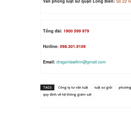
Văn phòng luật sư quận Long Biên:
Số 22 n
Tổng đài:
1900 599 979
Hotline:
098.301.9109
Email:
dragonlawfirm@gmail.com
TAGS
Công ty tư vấn luật
luật sư giỏi
phương 
quy định về hệ thông giám sát