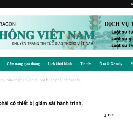
Th
Cẩm nang giao thông
Lịch khởi hành
Tin tức
Ô tô & Xe máy
V
loại phương tiện vận tải bắt buộc phải có thiết bị...
hải có thiết bị giám sát hành trình.
1598