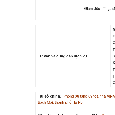
Giám đốc - Thạc s
M
C
C
T
Tư vấn và cung cấp dịch vụ
S
K
T
T
C
Trụ sở chính:
Phòng 08 tầng 09 toà nhà V
Bạch Mai, thành phố Hà Nội.