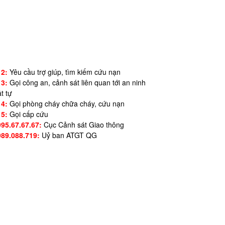
12:
Yêu cầu trợ giúp, tìm kiếm cứu nạn
13:
Gọi công an, cảnh sát liên quan tới an ninh
ật tự
14:
Gọi phòng cháy chữa cháy, cứu nạn
15:
Gọi cấp cứu
995.67.67.67:
Cục Cảnh sát Giao thông
989.088.719:
Uỷ ban ATGT QG