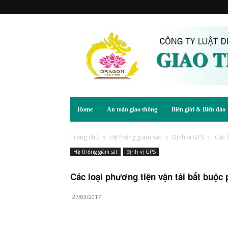
Home
An toàn giao thông
Biên giới & Biển đảo
Trang chủ
Hệ thống giám sát
Định vị GPS
Các 
Hệ thống giám sát
Định vị GPS
Các loại phương tiện vận tải bắt buộc p
27/03/2017