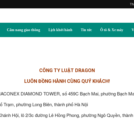
Th
Cẩm nang giao thông
Lịch khởi hành
Tin tức
Ô tô & Xe máy
V
CÔNG TY LUẬT DRAGON
LUÔN ĐỒNG HÀNH CÙNG QUÝ KHÁCH!
 VINACONEX DIAMOND TOWER, số 459C Bạch Mai, phường Bạch Mai,
hố Trạm, phường Long Biên, thành phố Hà Nội
 Khánh Hội, lô 2/3c đường Lê Hồng Phong, phường Ngô Quyền, thành