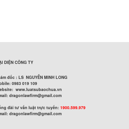
ẠI DIỆN CÔNG TY
iám đốc : LS NGUYỄN MINH LONG
obile: 0983 019 109
ebsite:
www.luatsubaochua.vn
mail:
dragonlawfirm@gmail.com
ng đài tư vấn luật trực tuyến:
1900.599.979
mail:
dragonlawfirm@gmail.com