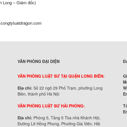
nh Long – Giám đốc)
.congtyluatdragon.com
VĂN PHÒNG ĐẠI DIỆN
Đ
VĂN PHÒNG LUẬT SƯ TẠI QUẬN LONG BIÊN:
G
M
Địa chỉ:
Số 22 ngõ 29 Phố Trạm, phường Long
W
Biên, thành phố Hà Nội
E
VĂN PHÒNG LUẬT SƯ HẢI PHÒNG:
Tổ
E
Địa chỉ:
Phòng 5, Tầng 5 Tòa nhà Khánh Hội,
Đường Lê Hồng Phong, Phường Gia Viên, Hải