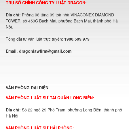
TRỤ SỞ CHÍNH CÔNG TY LUẬT DRAGON:
Địa chỉ:
Phòng 08 tầng 09 toà nhà VINACONEX DIAMOND
TOWER, số 459C Bạch Mai, phường Bạch Mai, thành phố Hà
Nội.
Tổng đài tư vấn luật trực tuyến:
1900.599.979
Email:
dragonlawfirm@gmail.com
VĂN PHÒNG ĐẠI DIỆN
VĂN PHÒNG LUẬT SƯ TẠI QUẬN LONG BIÊN:
Địa chỉ:
Số 22 ngõ 29 Phố Trạm, phường Long Biên, thành phố
Hà Nội
VĂN PHÒNG LUẬT SƯ HẢI PHÒNG: