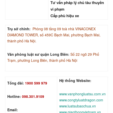
Tư vấn pháp lý chủ tàu thuyền
vi phạm
Cấp phù hiệu xe
Trụ sở chính:
Phòng 08 tầng 09 toà nhà VINACONEX
DIAMOND TOWER, số 459C Bạch Mai, phường Bạch Mai,
thành phố Hà Nội.
Văn phòng luật sư quận Long Biên:
Số 22 ngõ 29 Phố
Trạm, phường Long Biên, thành phố Hà Nội
Hệ thống Website:
Tổng đài:
1900 599 979
www.vanphongluatsu.com.vn
Hotline:
098.301.9109
www.congtyluatdragon.com
www.luatsubaochua.vn
Email:
www.giaothongvietnam.vn