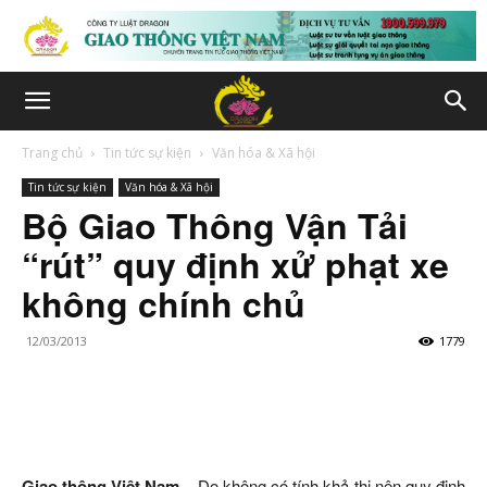
Trang chủ
Tin tức sự kiện
Văn hóa & Xã hội
Tin tức sự kiện
Văn hóa & Xã hội
Bộ Giao Thông Vận Tải
“rút” quy định xử phạt xe
không chính chủ
12/03/2013
1779
Giao thông Việt Nam
– Do không có tính khả thi nên quy định