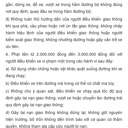
gần; dừng xe, đỗ xe, vượt xe trong hầm đường bộ không đúng
nơi quy định; quay đầu xe trong hầm đường bộ;
đ) Không tuân thủ hướng dẫn của người điều khiển giao thông
khi qua phà, cầu phao hoặc nơi ùn tắc giao thông; không chấp
hành hiệu lệnh của người điều khiển giao thông hoặc người
kiểm soát giao thông; không nhường đường hoặc gây cản trở xe
ưu tiên.
6. Phạt tiền từ 2.000.000 đồng đến 3.000.000 đồng đối với
người điều khiển xe vi phạm một trong các hành vi sau đây:
a) Sử dụng chân chống hoặc vật khác quệt xuống đường khi xe
đang chạy;
b) Điều khiển xe trên đường mà trong cơ thể có chất ma túy;
c) Không chú ý quan sát, điều khiển xe chạy quá tốc độ quy
định gây tai nạn giao thông; vượt xe hoặc chuyển làn đường trái
quy định gây tai nạn giao thông;
d) Gây tai nạn giao thông không dừng lại, không giữ nguyên
hiện trường, bỏ trốn không đến trình báo với cơ quan có thẩm
quyền, không tham gia cấp cứu người bị nạn;