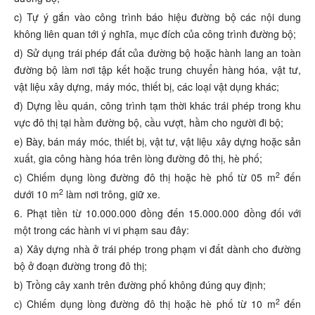
c) Tự ý gắn vào công trình báo hiệu đường bộ các nội dung
không liên quan tới ý nghĩa, mục đích của công trình đường bộ;
d) Sử dụng trái phép đất của đường bộ hoặc hành lang an toàn
đường bộ làm nơi tập kết hoặc trung chuyển hàng hóa, vật tư,
vật liệu xây dựng, máy móc, thiết bị, các loại vật dụng khác;
đ) Dựng lều quán, công trình tạm thời khác trái phép trong khu
vực đô thị tại hầm đường bộ, cầu vượt, hầm cho người đi bộ;
e) Bày, bán máy móc, thiết bị, vật tư, vật liệu xây dựng hoặc sản
xuất, gia công hàng hóa trên lòng đường đô thị, hè phố;
2
c) Chiếm dụng lòng đường đô thị hoặc hè phố từ 05 m
đến
2
dưới 10 m
làm nơi trông, giữ xe.
6. Phạt tiền từ 10.000.000 đồng đến 15.000.000 đồng đối với
một trong các hành vi vi phạm sau đây:
a) Xây dựng nhà ở trái phép trong phạm vi đất dành cho đường
bộ ở đoạn đường trong đô thị;
b) Trồng cây xanh trên đường phố không đúng quy định;
2
c) Chiếm dụng lòng đường đô thị hoặc hè phố từ 10 m
đến