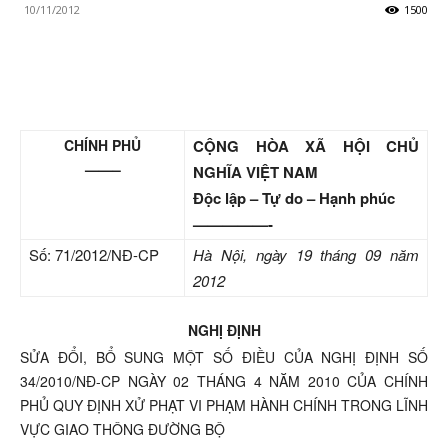
10/11/2012
1500
CHÍNH PHỦ
CỘNG HÒA XÃ HỘI CHỦ
——–
NGHĨA VIỆT NAM
Độc lập – Tự do – Hạnh phúc
—————-
Số: 71/2012/NĐ-CP
Hà Nội, ngày 19 tháng 09 năm
2012
NGHỊ ĐỊNH
SỬA ĐỔI, BỔ SUNG MỘT SỐ ĐIỀU CỦA NGHỊ ĐỊNH SỐ
34/2010/NĐ-CP NGÀY 02 THÁNG 4 NĂM 2010 CỦA CHÍNH
PHỦ QUY ĐỊNH XỬ PHẠT VI PHẠM HÀNH CHÍNH TRONG LĨNH
VỰC GIAO THÔNG ĐƯỜNG BỘ