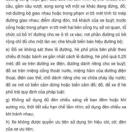
cầu, gầm cầu vượt, song song với một xe khác đang dừng, đỗ;
nơi đường bộ giao nhau hoặc trong phạm vi 05 mét tính từ mép
đường giao nhau; điểm dừng đón, trả khách của xe buýt; trước
cổng hoặc trong phạm vi 05 mét hai bên cổng trụ sở cơ quan, tổ
chức có bố trí đường cho xe ô tô ra vào; nơi phần đường có bề
rộng chỉ đủ cho một làn xe; che khuất biển báo hiệu đường bộ;
e) Đỗ xe không sát theo lề đường, hè phố phía bên phải theo
chiều đi hoặc bánh xe gần nhất cách lề đường, hè phố quá 0,25
mét; đỗ xe trên đường xe điện, đường dành riêng cho xe buýt;
đỗ xe trên miệng cống thoát nước, miệng hầm của đường điện
thoại, điện cao thế, chỗ dành riêng cho xe chữa cháy lấy nước;
đỗ xe nơi có biển cấm dừng hoặc biển cấm đỗ; đỗ, để xe ở hè
phố trái quy định của pháp luật;
g) Không sử dụng đủ đèn chiếu sáng về ban đêm hoặc khi
sương mù, thời tiết xấu hạn chế tầm nhìn; sử dụng đèn chiếu xa
khi tránh nhau;
h) Xe không được quyền ưu tiên sử dụng tín hiệu còi, cờ, đèn
của xe ưu tiên;