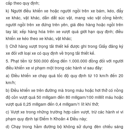
cấp theo quy định;
k) Người điều khiển xe hoặc người ngồi trên xe bám, kéo, đẩy
xe khác, vật khác, dẫn dắt súc vật, mang vác vật cồng kềnh;
người ngồi trên xe đứng trên yên, giá đèo hàng hoặc ngồi trên
tay lái; xếp hàng hóa trên xe vượt quá giới hạn quy định; điều
khiển xe kéo theo xe khác, vật khác;
l) Chở hàng vượt trọng tải thiết kế được ghi trong Giấy đăng ký
xe đối với loại xe có quy định về trọng tải thiết kế.
5. Phạt tiền từ 500.000 đồng đến 1.000.000 đồng đối với người
điều khiển xe vi phạm một trong các hành vi sau đây:
a) Điều khiển xe chạy quá tốc độ quy định từ 10 km/h đến 20
km/h;
b) Điều khiển xe trên đường mà trong máu hoặc hơi thở có nồng
độ cồn vượt quá 50 miligam đến 80 miligam/100 mililít máu hoặc
vượt quá 0,25 miligam đến 0,4 miligam/1 lít khí thở;
c) Vượt xe trong những trường hợp cấm vượt, trừ các hành vi vi
phạm quy định tại Điểm h Khoản 4 Điều này;
d) Chạy trong hầm đường bộ không sử dụng đèn chiếu sáng