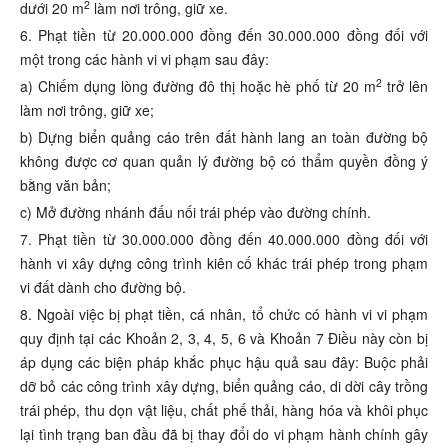
2
dưới 20 m
làm nơi trông, giữ xe.
6. Phạt tiền từ 20.000.000 đồng đến 30.000.000 đồng đối với
một trong các hành vi vi phạm sau đây:
2
a) Chiếm dụng lòng đường đô thị hoặc hè phố từ 20 m
trở lên
làm nơi trông, giữ xe;
b) Dựng biển quảng cáo trên đất hành lang an toàn đường bộ
không được cơ quan quản lý đường bộ có thẩm quyền đồng ý
bằng văn bản;
c) Mở đường nhánh đấu nối trái phép vào đường chính.
7. Phạt tiền từ 30.000.000 đồng đến 40.000.000 đồng đối với
hành vi xây dựng công trình kiên cố khác trái phép trong phạm
vi đất dành cho đường bộ.
8. Ngoài việc bị phạt tiền, cá nhân, tổ chức có hành vi vi phạm
quy định tại các Khoản 2, 3, 4, 5, 6 và Khoản 7 Điều này còn bị
áp dụng các biện pháp khắc phục hậu quả sau đây: Buộc phải
dỡ bỏ các công trình xây dựng, biển quảng cáo, di dời cây trồng
trái phép, thu dọn vật liệu, chất phế thải, hàng hóa và khôi phục
lại tình trạng ban đầu đã bị thay đổi do vi phạm hành chính gây