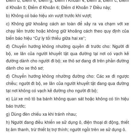
Điểm d, Điểm e, Điểm g, Điểm i Khoản 4; Điểm a, Điểm c, Điểm
d Khoản 5; Điểm đ Khoản 6; Điểm d Khoản 7 Điều này;
b) Không có báo hiệu xin vượt trước khi vượt;
c) Không giữ khoảng cách an toàn để xảy ra va chạm với xe
chạy liền trước hoặc không giữ khoảng cách theo quy định của
biển báo hiệu “Cự ly tối thiểu giữa hai xe”;
đ) Chuyển hướng không nhường quyền đi trước cho: Người đi
bộ, xe lăn của người khuyết tật qua đường tại nơi có vạch kẻ
đường dành cho người đi bộ; xe thô sơ đang đi trên phần đường
dành cho xe thô sơ;
đ) Chuyển hướng không nhường đường cho: Các xe đi ngược
chiều; người đi bộ, xe lăn của người khuyết tật đang qua đường
tại nơi không có vạch kẻ đường cho người đi bộ;
e) Lùi xe mô tô ba bánh không quan sát hoặc không có tín hiệu
báo trước;
g) Dùng đèn chiếu xa khi tránh nhau;
h) Người đang điều khiển xe sử dụng ô, điện thoại di động, thiết
bị âm thanh, trừ thiết bị trợ thính; người ngồi trên xe sử dụng ô.