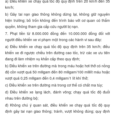
a) Điều khiển xe chạy quá tốc độ quy định trên 20 km/h đến 35
km/h;
b) Gây tai nạn giao thông không dừng lại, không giữ nguyên
hiện trường; bỏ trốn không đến trình báo với cơ quan có thẩm
quyền, không tham gia cấp cứu người bị nạn.
7. Phạt tiền từ 8.000.000 đồng đến 10.000.000 đồng đối với
người điều khiển xe vi phạm một trong các hành vi sau đây:
a) Điều khiển xe chạy quá tốc độ quy định trên 35 km/h; điều
khiển xe đi ngược chiều trên đường cao tốc, trừ các xe ưu tiên
đang đi làm nhiệm vụ khẩn cấp theo quy định;
b) Điều khiển xe trên đường mà trong máu hoặc hơi thở có nồng
độ cồn vượt quá 50 miligam đến 80 miligam/100 mililít máu hoặc
vượt quá 0,25 miligam đến 0,4 miligam/1 lít khí thở;
c) Điều khiển xe trên đường mà trong cơ thể có chất ma túy;
d) Điều khiển xe lạng lách, đánh võng; chạy quá tốc độ đuổi
nhau trên đường bộ;
đ) Không chú ý quan sát, điều khiển xe chạy quá tốc độ quy
định gây tai nạn giao thông; tránh, vượt không đúng; quy định