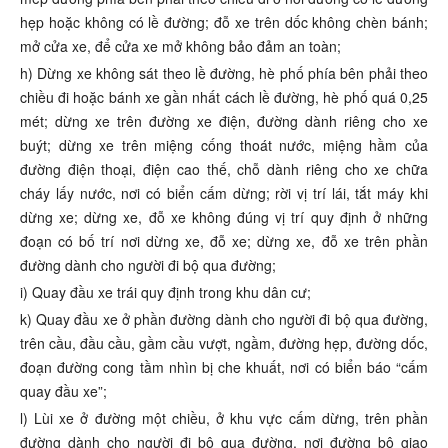
hẹp hoặc không có lề đường; đỗ xe trên dốc không chèn bánh;
mở cửa xe, để cửa xe mở không bảo đảm an toàn;
h) Dừng xe không sát theo lề đường, hè phố phía bên phải theo
chiều đi hoặc bánh xe gần nhất cách lề đường, hè phố quá 0,25
mét; dừng xe trên đường xe điện, đường dành riêng cho xe
buýt; dừng xe trên miệng cống thoát nước, miệng hầm của
đường điện thoại, điện cao thế, chỗ dành riêng cho xe chữa
cháy lấy nước, nơi có biển cấm dừng; rời vị trí lái, tắt máy khi
dừng xe; dừng xe, đỗ xe không đúng vị trí quy định ở những
đoạn có bố trí nơi dừng xe, đỗ xe; dừng xe, đỗ xe trên phần
đường dành cho người đi bộ qua đường;
i) Quay đầu xe trái quy định trong khu dân cư;
k) Quay đầu xe ở phần đường dành cho người đi bộ qua đường,
trên cầu, đầu cầu, gầm cầu vượt, ngầm, đường hẹp, đường dốc,
đoạn đường cong tầm nhìn bị che khuất, nơi có biển báo “cấm
quay đầu xe”;
l) Lùi xe ở đường một chiều, ở khu vực cấm dừng, trên phần
đường dành cho người đi bộ qua đường, nơi đường bộ giao