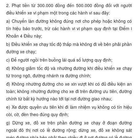
2. Phạt tiền từ 300.000 đồng đến 500.000 đồng đối với người
điều khiển xe vi phạm một trong các hành vi sau đây:
a) Chuyển làn đường không đúng nơi cho phép hoặc không có
tín hiệu báo trước, trừ các hành vi vi phạm quy định tại Điểm i
Khoản 4 Điều này;
b) Điều khiển xe chạy tốc độ thấp mà không đi về bên phải phần
đường xe chạy;
c) Để người ngồi trên buồng lái quá số lượng quy định;
d) Không giảm tốc độ và nhường đường khi điều khiển xe chạy
từ trong ngõ, đường nhánh ra đường chính;
đ) Không nhường đường cho xe xin vượt khi có đủ điều kiện an
toàn; không nhường đường cho xe đi trên đường ưu tiên, đường
chính từ bất kỳ hướng nào tới tại nơi đường giao nhau;
e) Xe được quyền ưu tiên khi đi làm nhiệm vụ không có tín hiệu
còi, cờ, đèn theo đúng quy định;
g) Dừng xe, đỗ xe trên phần đường xe chạy ở đoạn đường
ngoài đô thị nơi có lề đường rộng; dừng xe, đỗ xe không sát
mép đường phía bên phải theo chiều đi ở nơi đường có lề đường