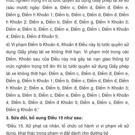
mức nghiêm trọng thì bị tước quyền sử dụng Giấy phép lái xe 60
(sáu mươi) ngày: Điểm a, Điểm c, Điểm d, Điểm đ, Điểm e,
Điểm g, Điểm h Khoản 1; Điểm b, Điểm c, Điểm d, Điểm đ, Điểm
h Khoản 2; Điểm a, Điểm b, Điểm đ, Điểm g, Điểm h Khoản 3;
Điểm a; Điểm b, Điểm c, Điểm e, Điểm g, Điểm i, Điểm k Khoản
4; Điểm b, Điểm đ Khoản 5;
d) Vi phạm Điểm b Khoản 6, Khoản 8 Điều này bị tước quyền sử
dụng Giấy phép lái xe không thời hạn. Vi phạm một trong các
Điểm, Khoản sau của Điều này mà gây tai nạn giao thông từ
mức nghiêm trọng trở lên thì bị tước quyền sử dụng Giấy phép
lái xe không thời hạn: Điểm a, Điểm c, Điểm d, Điểm đ, Điểm e,
Điểm g, Điểm h Khoản 1; Điểm b, Điểm c, Điểm d, Điểm đ, Điểm
h Khoản 2; Điểm a, Điểm b, Điểm đ, Điểm g, Điểm h Khoản 3;
Điểm a, Điểm b, Điểm c, Điểm e, Điểm g, Điểm i, Điểm k Khoản
4; Điểm b, Điểm d, Điểm đ Khoản 5; Điểm a, Điểm c, Điểm e,
Điểm g Khoản 6.”
3. Sửa đổi, bổ sung Điều 15 như sau:
“Điều 15. Xử phạt cá nhân, tổ chức có hành vi vi phạm về sử
dụng, khai thác trong phạm vi đất dành cho đường bộ