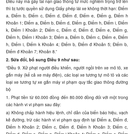
Điều này mà gây tai nạn giao thông từ mức nghiêm trọng trở lên
thì bị tước quyền sử dụng Giấy phép lái xe không thời hạn: Điểm
a, Điểm b, Điểm c, Điểm d, Điểm đ, Điểm e, Điểm g, Điểm h
Khoản 1; Điểm a, Điểm b, Điểm d, Điểm g, Điểm h, Điểm i, Điểm
k, Điểm l Khoản 2; Điểm c, Điểm d, Điểm đ, Điểm e, Điểm g,
Điểm h, Điểm i Khoản 3; Điểm a, Điểm b, Điểm c, Điểm e, Điểm
h, Điểm i, Điểm k Khoản 4; Điểm b, Điểm đ Khoản 5; Điểm b,
Điểm đ Khoản 7; Khoản 8.”
2. Sửa đổi, bổ sung Điều 9 như sau:
“Điều 9. Xử phạt người điều khiển, người ngồi trên xe mô tô, xe
gắn máy (kể cả xe máy điện), các loại xe tương tự mô tô và các
loại xe tương tự xe gắn máy vi phạm quy tắc giao thông đường
bộ
1. Phạt tiền từ 60.000 đồng đến 80.000 đồng đối với một trong
các hành vi vi phạm sau đây:
a) Không chấp hành hiệu lệnh, chỉ dẫn của biển báo hiệu, vạch
kẻ đường, trừ các hành vi vi phạm quy định tại Điểm a, Điểm đ,
Điểm h Khoản 2; Điểm c, Điểm đ, Điểm h Khoản 3; Điểm c,