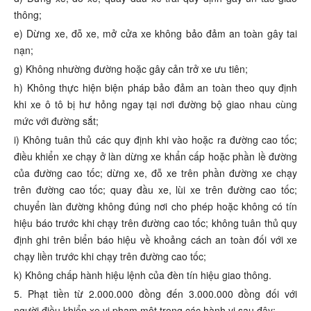
thông;
e) Dừng xe, đỗ xe, mở cửa xe không bảo đảm an toàn gây tai
nạn;
g) Không nhường đường hoặc gây cản trở xe ưu tiên;
h) Không thực hiện biện pháp bảo đảm an toàn theo quy định
khi xe ô tô bị hư hỏng ngay tại nơi đường bộ giao nhau cùng
mức với đường sắt;
i) Không tuân thủ các quy định khi vào hoặc ra đường cao tốc;
điều khiển xe chạy ở làn dừng xe khẩn cấp hoặc phần lề đường
của đường cao tốc; dừng xe, đỗ xe trên phần đường xe chạy
trên đường cao tốc; quay đầu xe, lùi xe trên đường cao tốc;
chuyển làn đường không đúng nơi cho phép hoặc không có tín
hiệu báo trước khi chạy trên đường cao tốc; không tuân thủ quy
định ghi trên biển báo hiệu về khoảng cách an toàn đối với xe
chạy liền trước khi chạy trên đường cao tốc;
k) Không chấp hành hiệu lệnh của đèn tín hiệu giao thông.
5. Phạt tiền từ 2.000.000 đồng đến 3.000.000 đồng đối với
người điều khiển xe vi phạm một trong các hành vi sau đây: