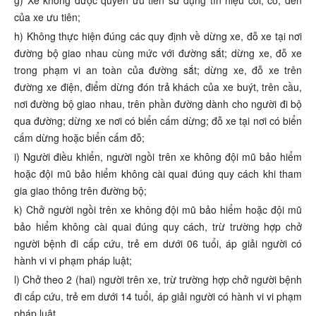
g) Xe không được quyền ưu tiên sử dụng tín hiệu còi, cờ, đèn
của xe ưu tiên;
h) Không thực hiện đúng các quy định về dừng xe, đỗ xe tại nơi
đường bộ giao nhau cùng mức với đường sắt; dừng xe, đỗ xe
trong phạm vi an toàn của đường sắt; dừng xe, đỗ xe trên
đường xe điện, điểm dừng đón trả khách của xe buýt, trên cầu,
nơi đường bộ giao nhau, trên phần đường dành cho người đi bộ
qua đường; dừng xe nơi có biển cấm dừng; đỗ xe tại nơi có biển
cấm dừng hoặc biển cấm đỗ;
i) Người điều khiển, người ngồi trên xe không đội mũ bảo hiểm
hoặc đội mũ bảo hiểm không cài quai đúng quy cách khi tham
gia giao thông trên đường bộ;
k) Chở người ngồi trên xe không đội mũ bảo hiểm hoặc đội mũ
bảo hiểm không cài quai đúng quy cách, trừ trường hợp chở
người bệnh đi cấp cứu, trẻ em dưới 06 tuổi, áp giải người có
hành vi vi phạm pháp luật;
l) Chở theo 2 (hai) người trên xe, trừ trường hợp chở người bệnh
đi cấp cứu, trẻ em dưới 14 tuổi, áp giải người có hành vi vi phạm
pháp luật.