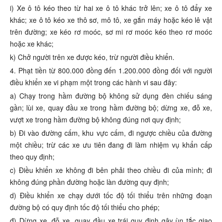
i) Xe ô tô kéo theo từ hai xe ô tô khác trở lên; xe ô tô đẩy xe
khác; xe ô tô kéo xe thô sơ, mô tô, xe gắn máy hoặc kéo lê vật
trên đường; xe kéo rơ moóc, sơ mi rơ moóc kéo theo rơ moóc
hoặc xe khác;
k) Chở người trên xe được kéo, trừ người điều khiển.
4. Phạt tiền từ 800.000 đồng đến 1.200.000 đồng đối với người
điều khiển xe vi phạm một trong các hành vi sau đây:
a) Chạy trong hầm đường bộ không sử dụng đèn chiếu sáng
gần; lùi xe, quay đầu xe trong hầm đường bộ; dừng xe, đỗ xe,
vượt xe trong hầm đường bộ không đúng nơi quy định;
b) Đi vào đường cấm, khu vực cấm, đi ngược chiều của đường
một chiều; trừ các xe ưu tiên đang đi làm nhiệm vụ khẩn cấp
theo quy định;
c) Điều khiển xe không đi bên phải theo chiều đi của mình; đi
không đúng phần đường hoặc làn đường quy định;
d) Điều khiển xe chạy dưới tốc độ tối thiểu trên những đoạn
đường bộ có quy định tốc độ tối thiểu cho phép;
đ) Dừng xe, đỗ xe, quay đầu xe trái quy định gây ùn tắc giao