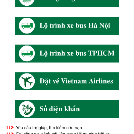
112:
Yêu cầu trợ giúp, tìm kiếm cứu nạn
113:
Gọi công an, cảnh sát liên quan tới an ninh trật tự