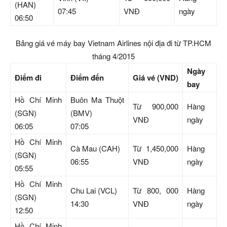
(HAN)
07:45
VNĐ
ngày
06:50
Bảng giá vé máy bay Vietnam Airlines nội địa đi từ TP.HCM
tháng 4/2015
Ngày
Điểm đi
Điểm đến
Giá vé (VND)
bay
Hồ Chí Minh
Buôn Ma Thuột
Từ 900,000
Hàng
(SGN)
(BMV)
VNĐ
ngày
06:05
07:05
Hồ Chí Minh
Cà Mau (CAH)
Từ 1,450,000
Hàng
(SGN)
06:55
VNĐ
ngày
05:55
Hồ Chí Minh
Chu Lai (VCL)
Từ 800, 000
Hàng
(SGN)
14:30
VNĐ
ngày
12:50
Hồ Chí Minh