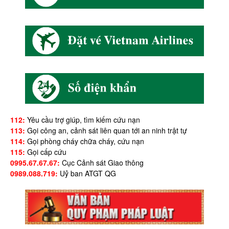
112:
Yêu cầu trợ giúp, tìm kiếm cứu nạn
113:
Gọi công an, cảnh sát liên quan tới an ninh trật tự
114:
Gọi phòng cháy chữa cháy, cứu nạn
115:
Gọi cấp cứu
0995.67.67.67:
Cục Cảnh sát Giao thông
0989.088.719:
Uỷ ban ATGT QG