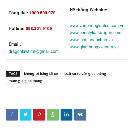
Hệ thống Website:
Tổng đài:
1900 599 979
www.vanphongluatsu.com.vn
Hotline:
098.301.9109
www.congtyluatdragon.com
www.luatsubaochua.vn
Email:
www.giaothongvietnam.vn
dragonlawfirm@gmail.com
TAGS
không có bằng lái xe
Luật sư tư vấn giao thông
tham gia giao thông