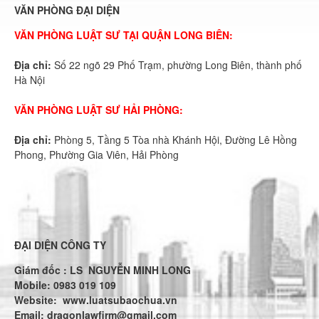
VĂN PHÒNG ĐẠI DIỆN
VĂN PHÒNG LUẬT SƯ TẠI QUẬN LONG BIÊN:
Địa chỉ:
Số 22 ngõ 29 Phố Trạm, phường Long Biên, thành phố
Hà Nội
VĂN PHÒNG LUẬT SƯ HẢI PHÒNG:
Địa chỉ:
Phòng 5, Tầng 5 Tòa nhà Khánh Hội, Đường Lê Hồng
Phong, Phường Gia Viên, Hải Phòng
ĐẠI DIỆN CÔNG TY
Giám đốc : LS NGUYỄN MINH LONG
Mobile: 0983 019 109
Website:
www.luatsubaochua.vn
Email:
dragonlawfirm@gmail.com