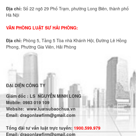
Địa chỉ:
Số 22 ngõ 29 Phố Trạm, phường Long Biên, thành phố
Hà Nội
VĂN PHÒNG LUẬT SƯ HẢI PHÒNG:
Địa chỉ:
Phòng 5, Tầng 5 Tòa nhà Khánh Hội, Đường Lê Hồng
Phong, Phường Gia Viên, Hải Phòng
ĐẠI DIỆN CÔNG TY
Giám đốc : LS NGUYỄN MINH LONG
Mobile: 0983 019 109
Website:
www.luatsubaochua.vn
Email:
dragonlawfirm@gmail.com
Tổng đài tư vấn luật trực tuyến:
1900.599.979
Email:
dragonlawfirm@gmail.com