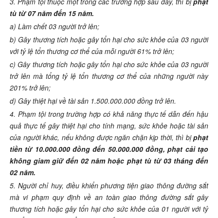
3. Phạm tội thuộc một trong các trường hợp sau đây, thì bị
phạt
tù từ 07 năm đến 15 năm.
a) Làm chết 03 người trở lên;
b) Gây thương tích hoặc gây tổn hại cho sức khỏe của 03 người
với tỷ lệ tổn thương cơ thể của mỗi người 61% trở lên;
c) Gây thương tích hoặc gây tổn hại cho sức khỏe của 03 người
trở lên mà tổng tỷ lệ tổn thương cơ thể của những người này
201% trở lên;
d) Gây thiệt hại về tài sản 1.500.000.000 đồng trở lên.
4. Phạm tội trong trường hợp có khả năng thực tế dẫn đến hậu
quả thực tế gây thiệt hại cho tính mạng, sức khỏe hoặc tài sản
của người khác, nếu không được ngăn chặn kịp thời, thì bị
phạt
tiền từ 10.000.000 đồng đến 50.000.000 đồng, phạt cải tạo
không giam giữ đến 02 năm hoặc phạt tù từ 03 tháng đến
02 năm.
5. Người chỉ huy, điều khiển phương tiện giao thông đường sắt
mà vi phạm quy định về an toàn giao thông đường sắt gây
thương tích hoặc gây tổn hại cho sức khỏe của 01 người với tỷ