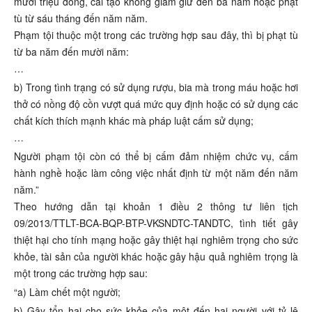
mươi triệu đồng, cải tạo không giam giữ đến ba năm hoặc phạt
tù từ sáu tháng đến năm năm.
Phạm tội thuộc một trong các trường hợp sau đây, thì bị phạt tù
từ ba năm đến mười năm:
…
b) Trong tình trạng có sử dụng rượu, bia mà trong máu hoặc hơi
thở có nồng độ cồn vượt quá mức quy định hoặc có sử dụng các
chất kích thích mạnh khác mà pháp luật cấm sử dụng;
…
Người phạm tội còn có thể bị cấm đảm nhiệm chức vụ, cấm
hành nghề hoặc làm công việc nhất định từ một năm đến năm
năm.”
Theo hướng dẫn tại khoản 1 điều 2 thông tư liên tịch
09/2013/TTLT-BCA-BQP-BTP-VKSNDTC-TANDTC, tình tiết gây
thiệt hại cho tính mạng hoặc gây thiệt hại nghiêm trọng cho sức
khỏe, tài sản của người khác hoặc gây hậu quả nghiêm trọng là
một trong các trường hợp sau:
“a) Làm chết một người;
b) Gây tổn hại cho sức khỏe của một đến hai người với tỷ lệ