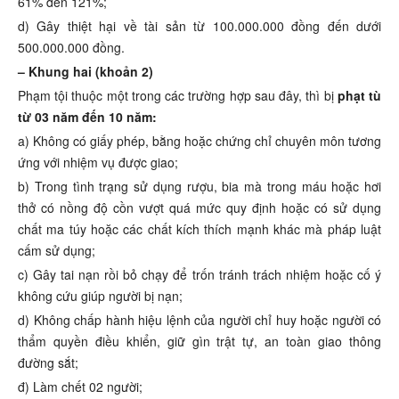
61% đến 121%;
d) Gây thiệt hại về tài sản từ 100.000.000 đồng đến dưới
500.000.000 đồng.
– Khung hai (khoản 2)
Phạm tội thuộc một trong các trường hợp sau đây, thì bị
phạt tù
từ 03 năm đến 10 năm:
a) Không có giấy phép, bằng hoặc chứng chỉ chuyên môn tương
ứng với nhiệm vụ được giao;
b) Trong tình trạng sử dụng rượu, bia mà trong máu hoặc hơi
thở có nồng độ cồn vượt quá mức quy định hoặc có sử dụng
chất ma túy hoặc các chất kích thích mạnh khác mà pháp luật
cấm sử dụng;
c) Gây tai nạn rồi bỏ chạy để trốn tránh trách nhiệm hoặc cố ý
không cứu giúp người bị nạn;
d) Không chấp hành hiệu lệnh của người chỉ huy hoặc người có
thẩm quyền điều khiển, giữ gìn trật tự, an toàn giao thông
đường sắt;
đ) Làm chết 02 người;