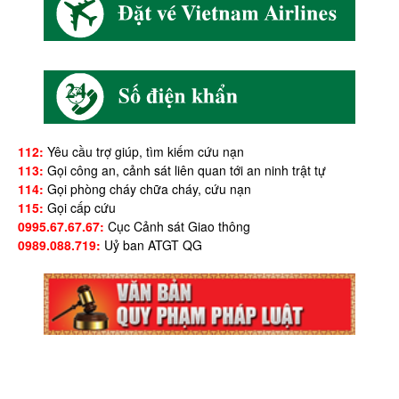
112:
Yêu cầu trợ giúp, tìm kiếm cứu nạn
113:
Gọi công an, cảnh sát liên quan tới an ninh trật tự
114:
Gọi phòng cháy chữa cháy, cứu nạn
115:
Gọi cấp cứu
0995.67.67.67:
Cục Cảnh sát Giao thông
0989.088.719:
Uỷ ban ATGT QG