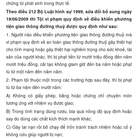
chứng từ phát sinh trong thực tế.
Theo điều 212 Bộ Luật hình sự 1999, sửa đổi bổ sung ngày
19/06/2009 thì Tội vi phạm quy định về điều khiển phương
tiện giao thông đường thuỷ được quy định như sau:
1. Người nào điều khiển phương tiện giao thông đường thuỷ mà
vi phạm quy định về an toàn giao thông đường thuỷ gây thiệt hại
cho tính mạng hoặc gây thiệt hại nghiêm trọng cho sức khoẻ, tài
sản của người khác, thì bị phạt tiền từ mười triệu đồng đến năm
mươi triệu đồng, cải tạo không giam giữ đến ba năm hoặc phạt
tù từ một năm đến năm năm.
2. Phạm tội thuộc một trong các trường hợp sau đây, thì bị phạt
tù từ ba năm đến mười năm:
A) Không có giấy phép, bằng hoặc chứng chỉ chuyên môn
tương ứng với nhiệm vụ được giao;
B) Trong tình trạng dùng rượu, bia quá nồng độ quy định hoặc
say do dùng các chất kích thích mạnh khác;
C) Gây tai nạn rồi bỏ chạy để trốn tránh trách nhiệm hoặc cố ý
không cứu giúp người bị nạn;