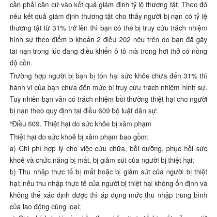
cần phải căn cứ vào kết quả giám định tỷ lệ thương tật. Theo đó
nếu kết quả giám định thương tật cho thấy người bị nạn có tỷ lệ
thương tật từ 31% trở lên thì bạn có thể bị truy cứu trách nhiệm
hình sự theo điểm b khoản 2 điều 202 nêu trên do bạn đã gây
tai nạn trong lúc đang điều khiển ô tô mà trong hơi thở có nồng
độ cồn.
Trường hợp người bị bạn bị tổn hại sức khỏe chưa đến 31% thì
hành vi của bạn chưa đến mức bị truy cứu trách nhiệm hình sự.
Tuy nhiên bạn vẫn có trách nhiệm bồi thường thiệt hại cho người
bị nạn theo quy định tại điều 609 bộ luật dân sự:
“Điều 609. Thiệt hại do sức khỏe bị xâm phạm
Thiệt hại do sức khoẻ bị xâm phạm bao gồm:
a) Chi phí hợp lý cho việc cứu chữa, bồi dưỡng, phục hồi sức
khoẻ và chức năng bị mất, bị giảm sút của người bị thiệt hại;
b) Thu nhập thực tế bị mất hoặc bị giảm sút của người bị thiệt
hại; nếu thu nhập thực tế của người bị thiệt hại không ổn định và
không thể xác định được thì áp dụng mức thu nhập trung bình
của lao động cùng loại;