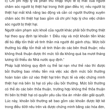
c) Chi phí hợp lý và phần thu nhập thực tế bị mất của người
chăm sóc người bị thiệt hại trong thời gian điều trị; nếu người bị
thiệt hại mất khả năng lao động và cần có người thường xuyên
chăm sóc thì thiệt hại bao gồm cả chi phí hợp lý cho việc chăm
sóc người bị thiệt hại.
Người xâm phạm sức khoẻ của người khác phải bồi thường thiệt
hại theo quy định tại khoản 1 Điều này và một khoản tiền khác
để bù đắp tổn thất về tinh thần mà người đó gánh chịu. Mức bồi
thường bù đắp tổn thất về tinh thần do các bên thoả thuận; nếu
không thoả thuận được thì mức tối đa không quá ba mươi tháng
lương tối thiểu do Nhà nước quy định.”
Pháp luật không quy định cụ thể tai nạn như thế nào thì được
bồi thường bao nhiêu tiền mà việc xác định mức bồi thường
hoàn toàn căn cứ vào thiệt hại trên thực tế và việc chứng minh
thiệt hại mà bên bị hại có yêu cầu bồi thường. Mức bồi thường
có thể do các bên thỏa thuận, trường hợp không thể thỏa thuận
thì bên bị thiệt hại có quyền yêu cầu tòa án nhân dân giải quyết.
Lúc này, khoản bồi thường sẽ bao gồm các khoản được liệt kê
trong điều 609 nêu trên và được chứng minh bằng các hóa đơn,