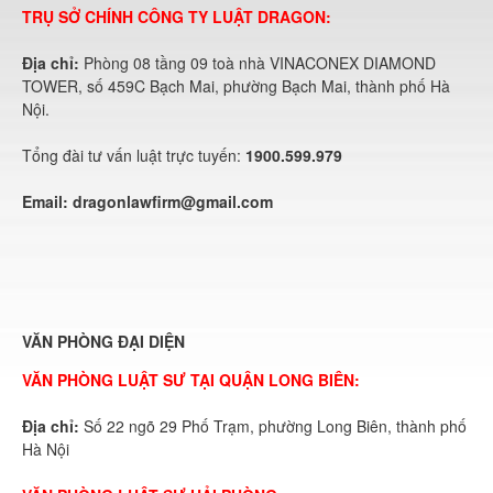
TRỤ SỞ CHÍNH CÔNG TY LUẬT DRAGON:
Địa chỉ:
Phòng 08 tầng 09 toà nhà VINACONEX DIAMOND
TOWER, số 459C Bạch Mai, phường Bạch Mai, thành phố Hà
Nội.
Tổng đài tư vấn luật trực tuyến:
1900.599.979
Email:
dragonlawfirm@gmail.com
VĂN PHÒNG ĐẠI DIỆN
VĂN PHÒNG LUẬT SƯ TẠI QUẬN LONG BIÊN:
Địa chỉ:
Số 22 ngõ 29 Phố Trạm, phường Long Biên, thành phố
Hà Nội