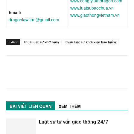
www.congtyluatdragon.com
www.luatsubaochua.vn
Email:
www.giaothongvietnam.vn
dragonlawfirm@gmail.com
TAGS
thuê luật sư khởi kiện
thuê luật sư khởi kiện bảo hiểm
BÀI VIẾT LIÊN QUAN
XEM THÊM
Luật sư tư vấn giao thông 24/7