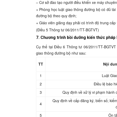
– Cơ sở đào tạo người điều khiển xe máy chuyên
+ Phòng học luật giao thông đường bộ có đủ tài 
đường bộ theo quy định;
+ Giáo viên giảng dạy phải có trình độ trung cấp 
(Điều 5 Thông tư 06/2011/TT-BGTVT)
7. Chương trình bồi dưỡng kiến thức pháp
Cụ thể tại Điều 6 Thông tư 06/2011/TT-BGTVT 
giao thông đường bộ như sau:
TT
Nội dun
1
Luật Gia
2
Điều lệ báo h
3
Quy định về xử lý vi phạm hành c
Quy định về cấp đăng ký, biển số; kiể
4
5
Ôn tậ