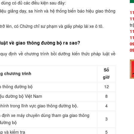
 dùng có đủ các điều kiện sau đây:
liệu giảng dạy, sa hình và hệ thống biển báo hiệu giao thông
1
1
tr
trở lên, có Chứng chỉ sư phạm và giấy phép lái xe ô tô.
1
1
 luật về giao thông đường bộ ra sao?
0
0
quy định về chương trình bồi dưỡng kiến thức pháp luật về
Số
g chương trình
giờ
o thông đường bộ
12
iệu đường bộ Việt Nam
8
hính trong lĩnh vực giao thông đường bộ.
4
m định xe máy chuyên dùng tham gia giao thông
3
đường bộ
p và kiểm tra
5