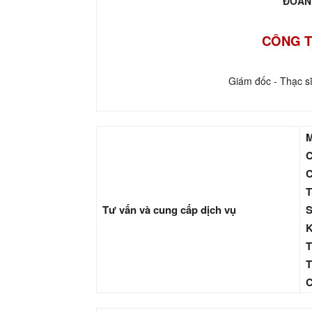
ĐOÀN
CÔNG T
Giám đốc - Thạc s
M
C
C
T
Tư vấn và cung cấp dịch vụ
S
K
T
T
C