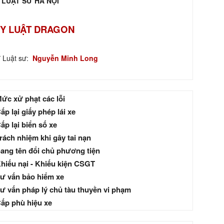
 LUẬT SƯ HÀ NỘI
Y LUẬT DRAGON
ĩ Luật sư:
Nguyễn Minh Long
ức xử phạt các lỗi
ấp lại giấy phép lái xe
ấp lại biển số xe
rách nhiệm khi gây tai nạn
ang tên đổi chủ phương tiện
hiếu nại - Khiếu kiện CSGT
ư vấn bảo hiểm xe
ư vấn pháp lý chủ tàu thuyền vi phạm
ấp phù hiệu xe