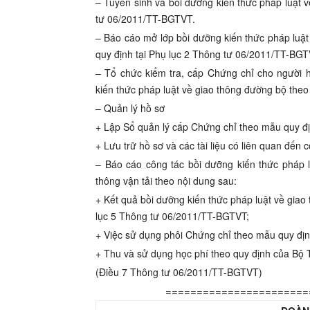
– Tuyển sinh và bồi dưỡng kiến thức pháp luật 
tư 06/2011/TT-BGTVT.
– Báo cáo mở lớp bồi dưỡng kiến thức pháp luật
quy định tại Phụ lục 2 Thông tư 06/2011/TT-BGT
– Tổ chức kiểm tra, cấp Chứng chỉ cho người h
kiến thức pháp luật về giao thông đường bộ the
– Quản lý hồ sơ
+ Lập Sổ quản lý cấp Chứng chỉ theo mẫu quy đ
+ Lưu trữ hồ sơ và các tài liệu có liên quan đến
– Báo cáo công tác bồi dưỡng kiến thức pháp 
thông vận tải theo nội dung sau:
+ Kết quả bồi dưỡng kiến thức pháp luật về gia
lục 5 Thông tư 06/2011/TT-BGTVT;
+ Việc sử dụng phôi Chứng chỉ theo mẫu quy địn
+ Thu và sử dụng học phí theo quy định của Bộ T
(Điều 7 Thông tư 06/2011/TT-BGTVT)
=======================