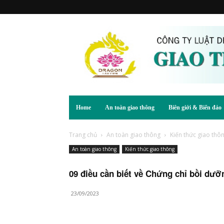
Home
An toàn giao thông
Biên giới & Biển đảo
Trang chủ
An toàn giao thông
Kiến thức giao thô
An toàn giao thông
Kiến thức giao thông
09 điều cần biết về Chứng chỉ bồi dưỡ
23/09/2023