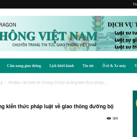
Th
Cẩm nang giao thông
Lịch khởi hành
Tin tức
Ô tô & Xe máy
V
ng
09 điều cần biết về Chứng chỉ bồi dưỡng kiến thức pháp...
ng kiến thức pháp luật về giao thông đường bộ
509