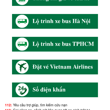
112:
Yêu cầu trợ giúp, tìm kiếm cứu nạn