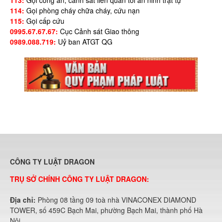
113:
Gọi công an, cảnh sát liên quan tới an ninh trật tự
114:
Gọi phòng cháy chữa cháy, cứu nạn
115:
Gọi cấp cứu
0995.67.67.67:
Cục Cảnh sát Giao thông
0989.088.719:
Uỷ ban ATGT QG
CÔNG TY LUẬT DRAGON
TRỤ SỞ CHÍNH CÔNG TY LUẬT DRAGON:
Địa chỉ:
Phòng 08 tầng 09 toà nhà VINACONEX DIAMOND
TOWER, số 459C Bạch Mai, phường Bạch Mai, thành phố Hà
Nội.