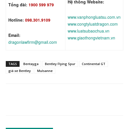
Hệ thống Website:
Tổng đài:
1900 599 979
www.vanphongluatsu.com.vn
Hotline:
098.301.9109
www.congtyluatdragon.com
www.luatsubaochua.vn
Email:
www.giaothongvietnam.vn
dragonlawfirm@gmail.com
TAGS
Bentayga
Bentley Flying Spur
Continental GT
giá xe Bentley
Mulsanne