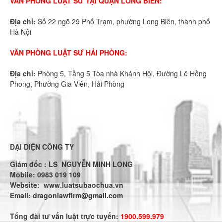
VĂN PHÒNG LUẬT SƯ TẠI QUẬN LONG BIÊN:
Địa chỉ:
Số 22 ngõ 29 Phố Trạm, phường Long Biên, thành phố
Hà Nội
VĂN PHÒNG LUẬT SƯ HẢI PHÒNG:
Địa chỉ:
Phòng 5, Tầng 5 Tòa nhà Khánh Hội, Đường Lê Hồng
Phong, Phường Gia Viên, Hải Phòng
ĐẠI DIỆN CÔNG TY
Giám đốc : LS NGUYỄN MINH LONG
Mobile: 0983 019 109
Website:
www.luatsubaochua.vn
Email:
dragonlawfirm@gmail.com
Tổng đài tư vấn luật trực tuyến:
1900.599.979