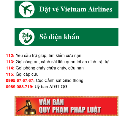
112:
Yêu cầu trợ giúp, tìm kiếm cứu nạn
113:
Gọi công an, cảnh sát liên quan tới an ninh trật tự
114:
Gọi phòng cháy chữa cháy, cứu nạn
115:
Gọi cấp cứu
0995.67.67.67:
Cục Cảnh sát Giao thông
0989.088.719:
Uỷ ban ATGT QG