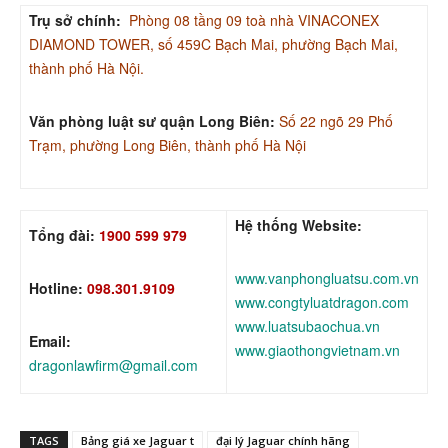
Trụ sở chính:
Phòng 08 tầng 09 toà nhà VINACONEX
DIAMOND TOWER, số 459C Bạch Mai, phường Bạch Mai,
thành phố Hà Nội.
Văn phòng luật sư quận Long Biên:
Số 22 ngõ 29 Phố
Trạm, phường Long Biên, thành phố Hà Nội
Hệ thống Website:
Tổng đài:
1900 599 979
www.vanphongluatsu.com.vn
Hotline:
098.301.9109
www.congtyluatdragon.com
www.luatsubaochua.vn
Email:
www.giaothongvietnam.vn
dragonlawfirm@gmail.com
TAGS
Bảng giá xe Jaguar t
đại lý Jaguar chính hãng