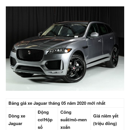
Bảng giá xe Jaguar tháng 05 năm 2020 mới nhất
Động
Công
Dòng xe
Giá niêm yết
cơ/Hộp
suất/mô-men
Jaguar
(triệu đồng)
số
xoắn