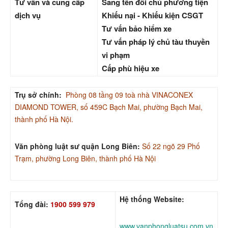
Tư vấn và cung cấp
Sang tên đổi chủ phương tiện
dịch vụ
Khiếu nại - Khiếu kiện CSGT
Tư vấn bảo hiểm xe
Tư vấn pháp lý chủ tàu thuyền
vi phạm
Cấp phù hiệu xe
Trụ sở chính:
Phòng 08 tầng 09 toà nhà VINACONEX
DIAMOND TOWER, số 459C Bạch Mai, phường Bạch Mai,
thành phố Hà Nội.
Văn phòng luật sư quận Long Biên:
Số 22 ngõ 29 Phố
Trạm, phường Long Biên, thành phố Hà Nội
Hệ thống Website:
Tổng đài:
1900 599 979
www.vanphongluatsu.com.vn