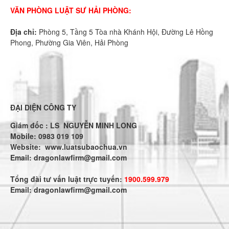
VĂN PHÒNG LUẬT SƯ HẢI PHÒNG:
Địa chỉ:
Phòng 5, Tầng 5 Tòa nhà Khánh Hội, Đường Lê Hồng
Phong, Phường Gia Viên, Hải Phòng
ĐẠI DIỆN CÔNG TY
Giám đốc : LS NGUYỄN MINH LONG
Mobile: 0983 019 109
Website:
www.luatsubaochua.vn
Email:
dragonlawfirm@gmail.com
Tổng đài tư vấn luật trực tuyến:
1900.599.979
Email:
dragonlawfirm@gmail.com