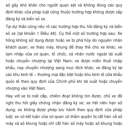
số gây khó khăn cho người quan sát và không đúng các quy
định khác của pháp luật cũng thuộc trường hợp không được cấp
đăng ký và biển số xe.
Tại dự thảo cũng nêu rõ các trường hợp thu hồi đăng ký và biển
số xe (tại khoản 1 Điều 48). Cụ thể một số trường hợp sau: Xe
hỏng không sử dụng được hoặc xe bị phá hủy do nguyên nhân
khách quan; xe tháo máy, khung để thay thế cho xe khác; xe
tạm nhập của cơ quan, tổ chức, cá nhân nước ngoài tái xuất
hoặc chuyển nhượng tại Việt Nam; xe được miễn thuế nhập
khẩu, nay chuyển nhượng sang mục đích khác; xe đăng ký tại
các khu kinh tế – thương mại đặc biệt hoặc khu kinh tế cửa khẩu
quốc tế theo quy định của Chính phủ khi tái xuất hoặc chuyển
nhượng vào Việt Nam.
Hay với xe bị mất cắp, chiếm đoạt không tìm được, chủ xe đề
nghị thu hồi giấy chứng nhận đăng ký xe; xe hết niên hạn sử
dụng; xe không được phép lưu hành theo quy định của pháp
luật; xe có kết luận của cơ quan có thẩm quyền bị cắt hàn cả số
máy và số khung hoặc chỉ cắt hàn số máy hoặc số khung hoặc