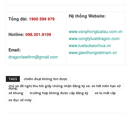
Hệ thống Website:
Tổng đài:
1900 599 979
www.vanphongluatsu.com.vn
Hotline:
098.301.9109
www.congtyluatdragon.com
www.luatsubaochua.vn
Email:
www.giaothongvietnam.vn
dragonlawfirm@gmail.com
TAGS
chiếm đoạt không tìm được
chủ xe đề nghị thu hồi giấy chứng nhận đăng ký xe; xe hết niên hạn sử
dụng;
số khung
trường hợp không được cấp đăng ký
xe bị mất cắp
xe đục số máy