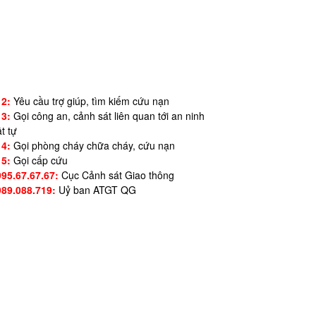
12:
Yêu cầu trợ giúp, tìm kiếm cứu nạn
13:
Gọi công an, cảnh sát liên quan tới an ninh
ật tự
14:
Gọi phòng cháy chữa cháy, cứu nạn
15:
Gọi cấp cứu
995.67.67.67:
Cục Cảnh sát Giao thông
989.088.719:
Uỷ ban ATGT QG