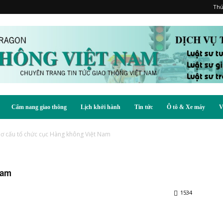
Thứ
Cẩm nang giao thông
Lịch khởi hành
Tin tức
Ô tô & Xe máy
V
ơ cấu tổ chức cục Hàng không Việt Nam
Nam
1534