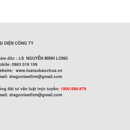
ẠI DIỆN CÔNG TY
iám đốc : LS NGUYỄN MINH LONG
obile: 0983 019 109
ebsite:
www.luatsubaochua.vn
mail:
dragonlawfirm@gmail.com
ng đài tư vấn luật trực tuyến:
1900.599.979
mail:
dragonlawfirm@gmail.com