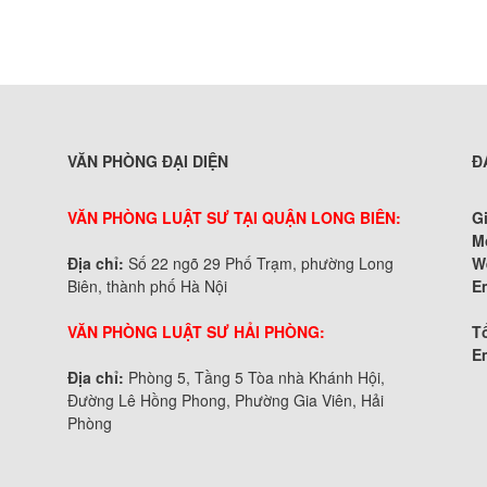
VĂN PHÒNG ĐẠI DIỆN
Đ
VĂN PHÒNG LUẬT SƯ TẠI QUẬN LONG BIÊN:
G
M
Địa chỉ:
Số 22 ngõ 29 Phố Trạm, phường Long
W
Biên, thành phố Hà Nội
E
VĂN PHÒNG LUẬT SƯ HẢI PHÒNG:
Tổ
E
Địa chỉ:
Phòng 5, Tầng 5 Tòa nhà Khánh Hội,
Đường Lê Hồng Phong, Phường Gia Viên, Hải
Phòng