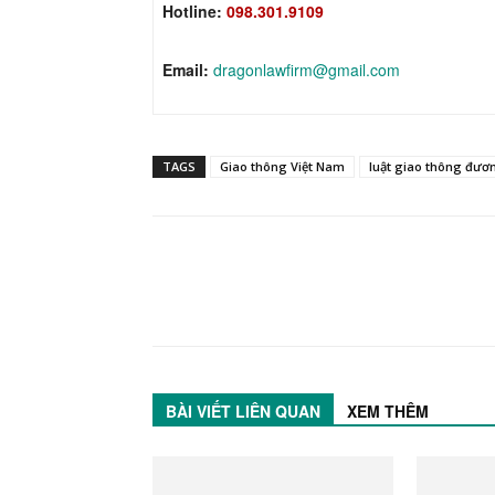
Hotline:
098.301.9109
Email:
dragonlawfirm@gmail.com
TAGS
Giao thông Việt Nam
luật giao thông đươ
BÀI VIẾT LIÊN QUAN
XEM THÊM