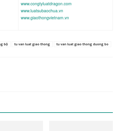
www.congtyluatdragon.com
www.luatsubaochua.vn
www.giaothongvietnam.vn
ng bộ
tu van luat giao thong
tu van luat giao thong duong bo