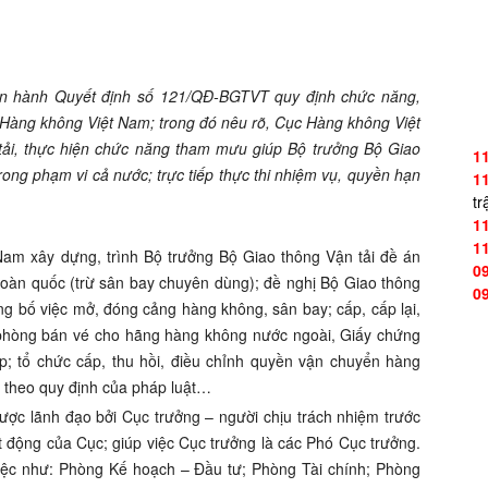
an hành Quyết định số 121/QĐ-BGTVT quy định chức năng,
 Hàng không Việt Nam; trong đó nêu rõ, Cục Hàng không Việt
tải, thực hiện chức năng tham mưu giúp Bộ trưởng Bộ Giao
1
ong phạm vi cả nước; trực tiếp thực thi nhiệm vụ, quyền hạn
1
tr
1
1
Nam xây dựng, trình Bộ trưởng Bộ Giao thông Vận tải đề án
0
oàn quốc (trừ sân bay chuyên dùng); đề nghị Bộ Giao thông
0
g bố việc mở, đóng cảng hàng không, sân bay; cấp, cấp lại,
 phòng bán vé cho hãng hàng không nước ngoài, Giấy chứng
; tổ chức cấp, thu hồi, điều chỉnh quyền vận chuyển hàng
y theo quy định của pháp luật…
ợc lãnh đạo bởi Cục trưởng – người chịu trách nhiệm trước
t động của Cục; giúp việc Cục trưởng là các Phó Cục trưởng.
việc như: Phòng Kế hoạch – Đầu tư; Phòng Tài chính; Phòng