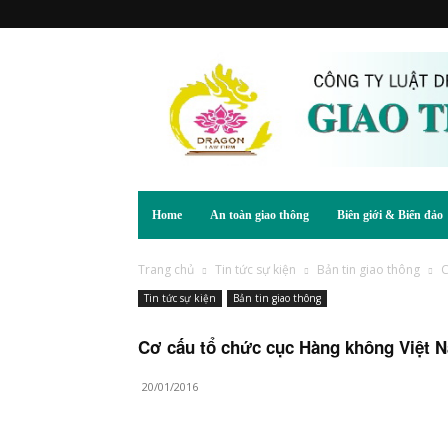
Home
An toàn giao thông
Biên giới & Biển đảo
Trang chủ
Tin tức sự kiện
Bản tin giao thông
C
Tin tức sự kiện
Bản tin giao thông
Cơ cấu tổ chức cục Hàng không Việt 
20/01/2016