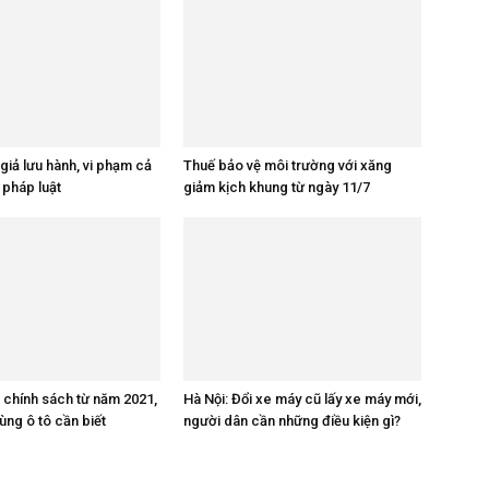
giả lưu hành, vi phạm cả
Thuế bảo vệ môi trường với xăng
 pháp luật
giảm kịch khung từ ngày 11/7
ề chính sách từ năm 2021,
Hà Nội: Đổi xe máy cũ lấy xe máy mới,
ùng ô tô cần biết
người dân cần những điều kiện gì?