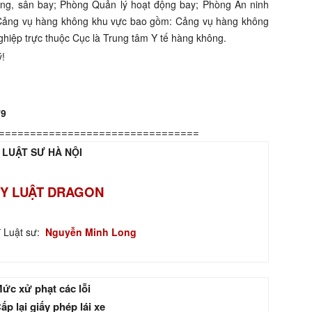
ng, sân bay; Phòng Quản lý hoạt động bay; Phòng An ninh
Cảng vụ hàng không khu vực bao gồm: Cảng vụ hàng không
hiệp trực thuộc Cục là Trung tâm Y tế hàng không.
ý!
79
================================
 LUẬT SƯ HÀ NỘI
Y LUẬT DRAGON
ĩ Luật sư:
Nguyễn Minh Long
ức xử phạt các lỗi
ấp lại giấy phép lái xe