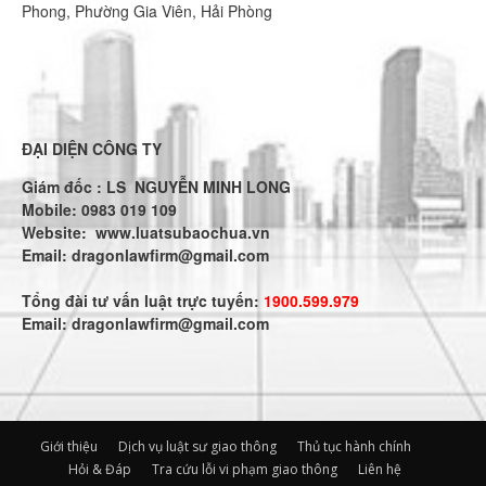
Phong, Phường Gia Viên, Hải Phòng
ĐẠI DIỆN CÔNG TY
Giám đốc : LS NGUYỄN MINH LONG
Mobile: 0983 019 109
Website:
www.luatsubaochua.vn
Email:
dragonlawfirm@gmail.com
Tổng đài tư vấn luật trực tuyến:
1900.599.979
Email:
dragonlawfirm@gmail.com
Giới thiệu
Dịch vụ luật sư giao thông
Thủ tục hành chính
Hỏi & Đáp
Tra cứu lỗi vi phạm giao thông
Liên hệ