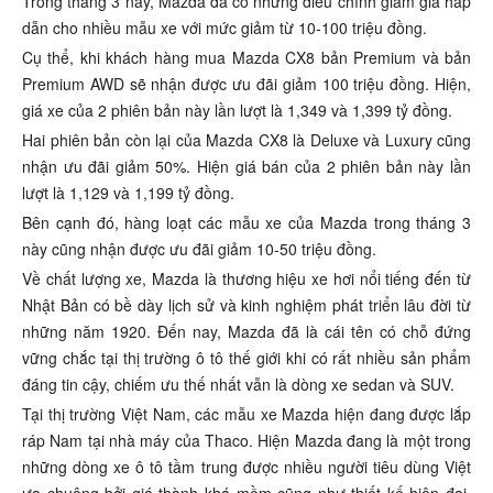
Trong tháng 3 này, Mazda đã có những điều chỉnh giảm giá hấp
dẫn cho nhiều mẫu xe với mức giảm từ 10-100 triệu đồng.
Cụ thể, khi khách hàng mua Mazda CX8 bản Premium và bản
Premium AWD sẽ nhận được ưu đãi giảm 100 triệu đồng. Hiện,
giá xe của 2 phiên bản này lần lượt là 1,349 và 1,399 tỷ đồng.
Hai phiên bản còn lại của Mazda CX8 là Deluxe và Luxury cũng
nhận ưu đãi giảm 50%. Hiện giá bán của 2 phiên bản này lần
lượt là 1,129 và 1,199 tỷ đồng.
Bên cạnh đó, hàng loạt các mẫu xe của Mazda trong tháng 3
này cũng nhận được ưu đãi giảm 10-50 triệu đồng.
Về chất lượng xe, Mazda là thương hiệu xe hơi nổi tiếng đến từ
Nhật Bản có bề dày lịch sử và kinh nghiệm phát triển lâu đời từ
những năm 1920. Đến nay, Mazda đã là cái tên có chỗ đứng
vững chắc tại thị trường ô tô thế giới khi có rất nhiều sản phẩm
đáng tin cậy, chiếm ưu thế nhất vẫn là dòng xe sedan và SUV.
Tại thị trường Việt Nam, các mẫu xe Mazda hiện đang được lắp
ráp Nam tại nhà máy của Thaco. Hiện Mazda đang là một trong
những dòng xe ô tô tầm trung được nhiều người tiêu dùng Việt
ưa chuộng bởi giá thành khá mềm cũng như thiết kế hiện đại,