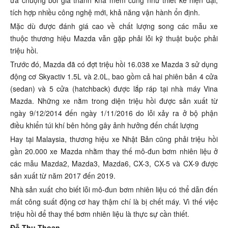
tích hợp nhiều công nghệ mới, khả năng vận hành ổn định.
Mặc dù được đánh giá cao về chất lượng song các mẫu xe
thuộc thương hiệu Mazda vẫn gặp phải lỗi kỹ thuật buộc phải
triệu hồi.
Trước đó, Mazda đã có đợt triệu hồi 16.038 xe Mazda 3 sử dụng
động cơ Skyactiv 1.5L và 2.0L, bao gồm cả hai phiên bản 4 cửa
(sedan) và 5 cửa (hatchback) được lắp ráp tại nhà máy Vina
Mazda. Những xe nằm trong diện triệu hồi được sản xuất từ
ngày 9/12/2014 đến ngày 1/11/2016 do lỗi xảy ra ở bộ phận
điều khiển túi khí bên hông gây ảnh hưởng đến chất lượng
Hay tại Malaysia, thương hiệu xe Nhật Bản cũng phải triệu hồi
gần 20.000 xe Mazda nhằm thay thế mô-đun bơm nhiên liệu ở
các mẫu Mazda2, Mazda3, Mazda6, CX-3, CX-5 và CX-9 được
sản xuất từ năm 2017 đến 2019.
Nhà sản xuất cho biết lỗi mô-đun bơm nhiên liệu có thể dẫn đến
mất công suất động cơ hay thậm chí là bị chết máy. Vì thế việc
triệu hồi để thay thế bơm nhiên liệu là thực sự cần thiết.
Đỗ Thu Thoan