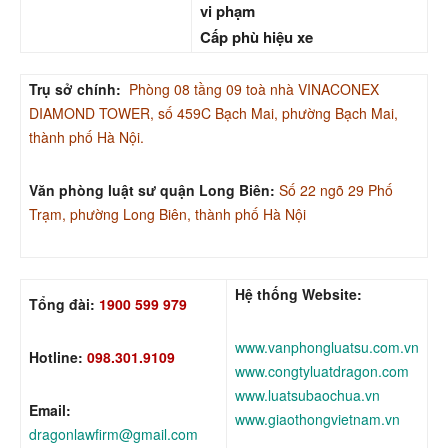
vi phạm
Cấp phù hiệu xe
Trụ sở chính:
Phòng 08 tầng 09 toà nhà VINACONEX
DIAMOND TOWER, số 459C Bạch Mai, phường Bạch Mai,
thành phố Hà Nội.
Văn phòng luật sư quận Long Biên:
Số 22 ngõ 29 Phố
Trạm, phường Long Biên, thành phố Hà Nội
Hệ thống Website:
Tổng đài:
1900 599 979
www.vanphongluatsu.com.vn
Hotline:
098.301.9109
www.congtyluatdragon.com
www.luatsubaochua.vn
Email:
www.giaothongvietnam.vn
dragonlawfirm@gmail.com