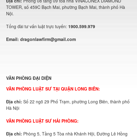
Địa chỉ:
Phòng 08 tầng 09 toà nhà VINACONEX DIAMOND
TOWER, số 459C Bạch Mai, phường Bạch Mai, thành phố Hà
Nội.
Tổng đài tư vấn luật trực tuyến:
1900.599.979
Email:
dragonlawfirm@gmail.com
VĂN PHÒNG ĐẠI DIỆN
VĂN PHÒNG LUẬT SƯ TẠI QUẬN LONG BIÊN:
Địa chỉ:
Số 22 ngõ 29 Phố Trạm, phường Long Biên, thành phố
Hà Nội
VĂN PHÒNG LUẬT SƯ HẢI PHÒNG:
Địa chỉ:
Phòng 5, Tầng 5 Tòa nhà Khánh Hội, Đường Lê Hồng