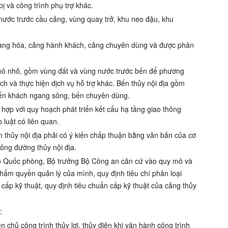
 bị và công trình phụ trợ khác.
nước trước cầu cảng, vùng quay trở, khu neo đậu, khu
hàng hóa, cảng hành khách, cảng chuyên dùng và được phân
y mô nhỏ, gồm vùng đất và vùng nước trước bến để phương
ch và thực hiện dịch vụ hỗ trợ khác. Bến thủy nội địa gồm
bến khách ngang sông, bến chuyên dùng.
 hợp với quy hoạch phát triển kết cấu hạ tầng giao thông
 luật có liên quan.
 thủy nội địa phải có ý kiến chấp thuận bằng văn bản của cơ
ông đường thủy nội địa.
 Bộ Quốc phòng, Bộ trưởng Bộ Công an căn cứ vào quy mô và
hẩm quyền quản lý của mình, quy định tiêu chí phân loại
cấp kỹ thuật, quy định tiêu chuẩn cấp kỹ thuật của cảng thủy
:
ện chủ công trình thủy lợi, thủy điện khi vận hành công trình