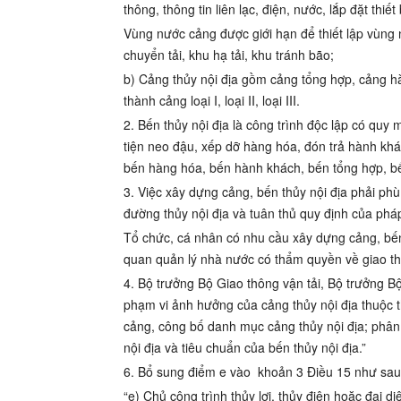
thông, thông tin liên lạc, điện, nước, lắp đặt thiết
Vùng nước cảng được giới hạn để thiết lập vùng 
chuyển tải, khu hạ tải, khu tránh bão;
b) Cảng thủy nội địa gồm cảng tổng hợp, cảng 
thành cảng loại I, loại II, loại III.
2. Bến thủy nội địa là công trình độc lập có qu
tiện neo đậu, xếp dỡ hàng hóa, đón trả hành khá
bến hàng hóa, bến hành khách, bến tổng hợp, 
3. Việc xây dựng cảng, bến thủy nội địa phải phù
đường thủy nội địa và tuân thủ quy định của pháp
Tổ chức, cá nhân có nhu cầu xây dựng cảng, bến
quan quản lý nhà nước có thẩm quyền về giao th
4. Bộ trưởng Bộ Giao thông vận tải, Bộ trưởng
phạm vi ảnh hưởng của cảng thủy nội địa thuộc t
cảng, công bố danh mục cảng thủy nội địa; phân 
nội địa và tiêu chuẩn của bến thủy nội địa
.”
6. Bổ sung điểm e vào
khoản 3 Điều 15
như sau
“e) Chủ công trình thủy lợi, thủy điện hoặc đại di