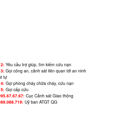
12:
Yêu cầu trợ giúp, tìm kiếm cứu nạn
13:
Gọi công an, cảnh sát liên quan tới an ninh
ật tự
14:
Gọi phòng cháy chữa cháy, cứu nạn
15:
Gọi cấp cứu
995.67.67.67:
Cục Cảnh sát Giao thông
989.088.719:
Uỷ ban ATGT QG