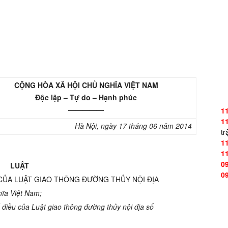
CỘNG HÒA XÃ HỘI CHỦ NGHĨA VIỆT NAM
Độc lập – Tự do – Hạnh phúc
—————
1
1
Hà Nội, ngày 17 tháng 06 năm 2014
tr
1
1
0
LUẬT
0
 CỦA LUẬT GIAO THÔNG ĐƯỜNG THỦY NỘI ĐỊA
ĩa Việt Nam;
điều của Luật giao thông đường thủy nội địa số