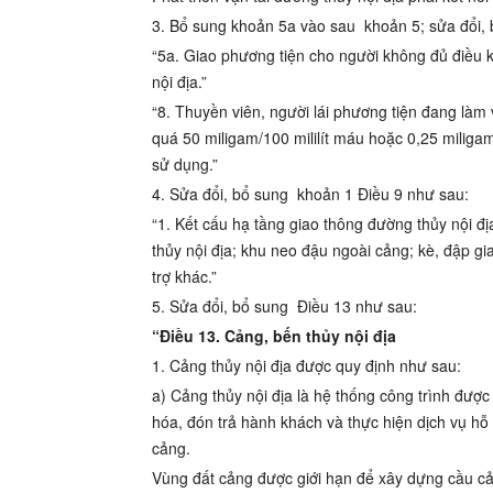
3. Bổ sung khoản 5a vào sau
khoản 5; sửa đổi,
“5a. Giao phương tiện cho người không đủ điều k
nội địa.”
“8. Thuyền viên, người lái phương tiện đang làm
quá 50 miligam/100 mililít máu hoặc 0,25 miligam
sử dụng.”
4. Sửa đổi, bổ sung
khoản 1 Điều 9
như sau:
“1. Kết cấu hạ tầng giao thông đường thủy nội đ
thủy nội địa; khu neo đậu ngoài cảng; kè, đập gi
trợ khác.”
5. Sửa đổi, bổ sung
Điều 13
như sau:
“Điều 13. Cảng, bến thủy nội địa
1. Cảng thủy nội địa được quy định như sau:
a) Cảng thủy nội địa là hệ thống công trình đượ
hóa, đón trả hành khách và thực hiện dịch vụ hỗ
cảng.
Vùng đất cảng được giới hạn để xây dựng cầu cảng