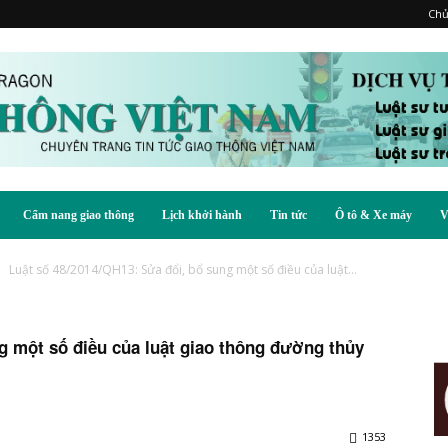
Chủ
Cẩm nang giao thông
Lịch khởi hành
Tin tức
Ô tô & Xe máy
V
Luật số 48/2014/QH13: Sửa đổi, bổ sung một số điều của luật...
g một số điều của luật giao thông đường thủy
1353