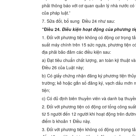
phải thông báo với cơ quan quản lý nhà nước có
của pháp luật.”
7. Sửa đổi, bổ sung
Điều 24
như sau:
“Điều 24.
Điều kiện hoạt động của phương ti
1. Đối với phương tiện không có động cơ trọng tả
suất máy chính trên 15 sức ngựa, phương tiện có
địa phải bảo đảm các điều kiện sau:
a) Đạt tiêu chuẩn chất lượng, an toàn kỹ thuật v
Điều 26 của Luật này;
b) Có giấy chứng nhận đăng ký phương tiện thủy 
trường; kẻ hoặc gắn số đăng ký, vạch dấu mớn n
tiện;
c) Có đủ định biên thuyền viên và danh bạ thuyền
2. Đối với phương tiện có động cơ tổng công su
từ 5 người đến 12 người khi hoạt động trên đường
điểm b khoản 1 Điều này.
3. Đối với phương tiện không có động cơ trọng tả