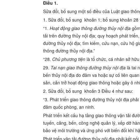
Điều 1.
Sửa đổi, bổ sung một số điều của Luật giao thôn
1. Sửa đổi, bổ sung
khoản 1; bổ sung khoản 28
“1.
Hoạt động giao thông đường thủy nội địa
gồm 
tải trên đường thủy nội địa; quy hoạch phát triển
đường thủy nội địa; tìm kiếm, cứu nạn, cứu hộ g
thông đường thủy nội địa.”
“28.
Chủ phương tiện
là tổ chức, cá nhân sở hữu
29.
Tai nạn giao thông đường thủy nội địa
là tai 
bến thủy nội địa do đâm va hoặc sự cố liên quan đ
sản, cản trở hoạt động giao thông hoặc gây ô nh
2. Sửa đổi, bổ sung
khoản 3 Điều 4
như sau:
“3. Phát triển giao thông đường thủy nội địa phải
đảm quốc phòng, an ninh.
Phát triển kết cấu hạ tầng giao thông vận tải đư
tuyến, cảng, bến, công nghệ quản lý, xếp dỡ hàn
bảo vệ môi trường và ứng phó với biến đổi khí h
Phát triển vận tải đường thủy nội địa phải kết nố