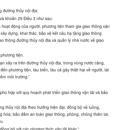
g đường thủy nội địa:
 và khoản 29 Điều 3
như sau:
hoạt động của người, phương tiện tham gia giao thông vận
, xây dựng, khai thác, bảo vệ kết cấu hạ tầng giao thông
iao thông đường thủy nội địa và quản lý nhà nước về giao
 phương tiện.
nạn xảy ra trên đường thủy nội địa, trong vùng nước cảng,
ến phương tiện, tàu biển, tàu cá gây thiệt hại về người, tài
iễm môi trường.”
 phù hợp với quy hoạch phát triển giao thông vận tải và bảo
ờng thủy nội địa theo hướng hiện đại, đồng bộ về luồng,
g hóa; bảo đảm an toàn giao thông, phòng, chống thiên tai,
ậu.
i đồng bộ với các phương thức vận tải khác.”