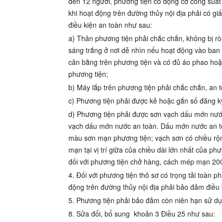
đến 12 người, phương tiện có động cơ công suất
khi hoạt động trên đường thủy nội địa phải có g
điều kiện an toàn như sau:
a) Thân phương tiện phải chắc chắn, không bị r
sáng trắng ở nơi dễ nhìn nếu hoạt động vào ban
cân bằng trên phương tiện và có đủ áo phao hoặ
phương tiện;
b) Máy lắp trên phương tiện phải chắc chắn, an 
c) Phương tiện phải được kẻ hoặc gắn số đăng k
d) Phương tiện phải được sơn vạch dấu mớn nướ
vạch dấu mớn nước an toàn. Dấu mớn nước an t
màu sơn mạn phương tiện; vạch sơn có chiều rộn
mạn tại vị trí giữa của chiều dài lớn nhất của 
đối với phương tiện chở hàng, cách mép mạn 200 
4. Đối với phương tiện thô sơ có trọng tải toàn 
động trên đường thủy nội địa phải bảo đảm điều 
5. Phương tiện phải bảo đảm còn niên hạn sử dụ
8. Sửa đổi, bổ sung
khoản 3 Điều 25
như sau: