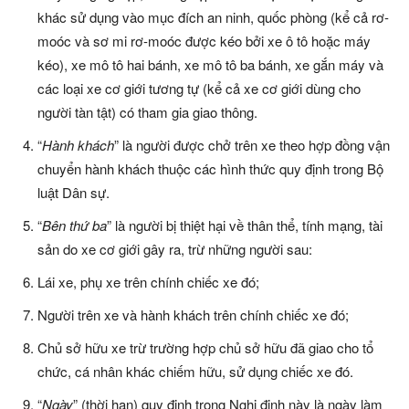
khác sử dụng vào mục đích an ninh, quốc phòng (kể cả rơ-
moóc và sơ mi rơ-moóc được kéo bởi xe ô tô hoặc máy
kéo), xe mô tô hai bánh, xe mô tô ba bánh, xe gắn máy và
các loại xe cơ giới tương tự (kể cả xe cơ giới dùng cho
người tàn tật) có tham gia giao thông.
“
Hành khách
” là người được chở trên xe theo hợp đồng vận
chuyển hành khách thuộc các hình thức quy định trong Bộ
luật Dân sự.
“
Bên thứ ba
” là người bị thiệt hại về thân thể, tính mạng, tài
sản do xe cơ giới gây ra, trừ những người sau:
Lái xe, phụ xe trên chính chiếc xe đó;
Người trên xe và hành khách trên chính chiếc xe đó;
Chủ sở hữu xe trừ trường hợp chủ sở hữu đã giao cho tổ
chức, cá nhân khác chiếm hữu, sử dụng chiếc xe đó.
“
Ngày
” (thời hạn) quy định trong Nghị định này là ngày làm