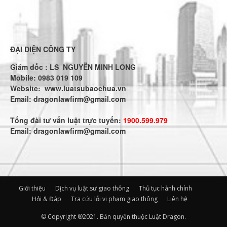
ĐẠI DIỆN CÔNG TY
Giám đốc : LS NGUYỄN MINH LONG
Mobile: 0983 019 109
Website:
www.luatsubaochua.vn
Email:
dragonlawfirm@gmail.com
Tổng đài tư vấn luật trực tuyến:
1900.599.979
Email:
dragonlawfirm@gmail.com
Giới thiệu
Dịch vụ luật sư giao thông
Thủ tục hành chính
Hỏi & Đáp
Tra cứu lỗi vi phạm giao thông
Liên hệ
© Copyright ®2021. Bản quyền thuộc Luật Dragon.