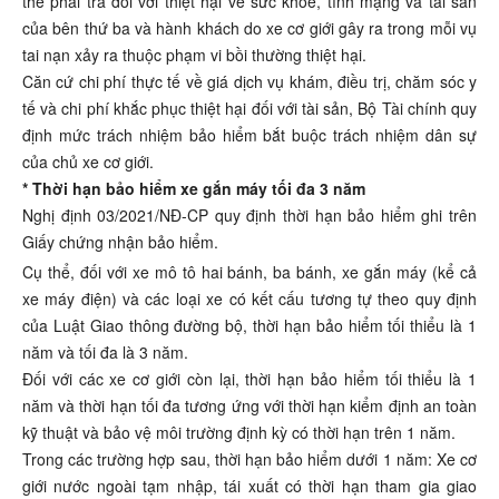
thể phải trả đối với thiệt hại về sức khỏe, tính mạng và tài sản
của bên thứ ba và hành khách do xe cơ giới gây ra trong mỗi vụ
tai nạn xảy ra thuộc phạm vi bồi thường thiệt hại.
Căn cứ chi phí thực tế về giá dịch vụ khám, điều trị, chăm sóc y
tế và chi phí khắc phục thiệt hại đối với tài sản, Bộ Tài chính quy
định mức trách nhiệm bảo hiểm bắt buộc trách nhiệm dân sự
của chủ xe cơ giới.
* Thời hạn bảo hiểm xe gắn máy tối đa 3 năm
Nghị định 03/2021/NĐ-CP quy định thời hạn bảo hiểm ghi trên
Giấy chứng nhận bảo hiểm.
Cụ thể, đối với xe mô tô hai bánh, ba bánh, xe gắn máy (kể cả
xe máy điện) và các loại xe có kết cấu tương tự theo quy định
của Luật Giao thông đường bộ, thời hạn bảo hiểm tối thiểu là 1
năm và tối đa là 3 năm.
Đối với các xe cơ giới còn lại, thời hạn bảo hiểm tối thiểu là 1
năm và thời hạn tối đa tương ứng với thời hạn kiểm định an toàn
kỹ thuật và bảo vệ môi trường định kỳ có thời hạn trên 1 năm.
Trong các trường hợp sau, thời hạn bảo hiểm dưới 1 năm: Xe cơ
giới nước ngoài tạm nhập, tái xuất có thời hạn tham gia giao