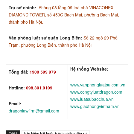
Trụ sở chính:
Phòng 08 tầng 09 toà nhà VINACONEX
DIAMOND TOWER, số 459C Bạch Mai, phường Bạch Mai,
thành phố Hà Nội.
Văn phòng luật sư quận Long Biên:
Số 22 ngõ 29 Phố
Trạm, phường Long Biên, thành phố Hà Nội
Hệ thống Website:
Tổng đài:
1900 599 979
www.vanphongluatsu.com.vn
Hotline:
098.301.9109
www.congtyluatdragon.com
www.luatsubaochua.vn
Email:
www.giaothongvietnam.vn
dragonlawfirm@gmail.com
TAGS
bảo hiểm bắt buộc trách nhiệm dân sự