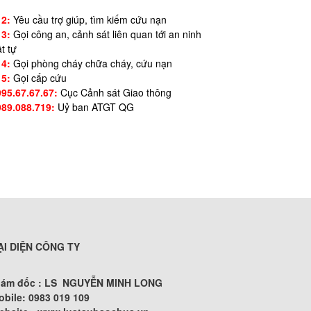
12:
Yêu cầu trợ giúp, tìm kiếm cứu nạn
13:
Gọi công an, cảnh sát liên quan tới an ninh
ật tự
14:
Gọi phòng cháy chữa cháy, cứu nạn
15:
Gọi cấp cứu
995.67.67.67:
Cục Cảnh sát Giao thông
989.088.719:
Uỷ ban ATGT QG
ẠI DIỆN CÔNG TY
iám đốc : LS NGUYỄN MINH LONG
obile: 0983 019 109