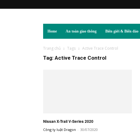
Home
An toàn giao thông
Biên giới & Biển đảo
Trang chủ
Tags
Active Trace Control
Tag: Active Trace Control
Nissan X-Trail V-Series 2020
Công ty luật Dragon
-
30/07/2020