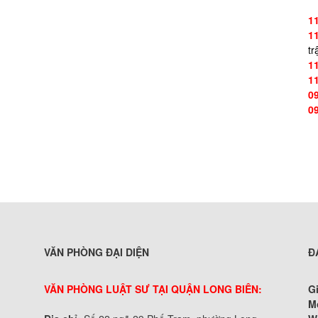
1
1
tr
1
1
0
0
VĂN PHÒNG ĐẠI DIỆN
Đ
VĂN PHÒNG LUẬT SƯ TẠI QUẬN LONG BIÊN:
G
M