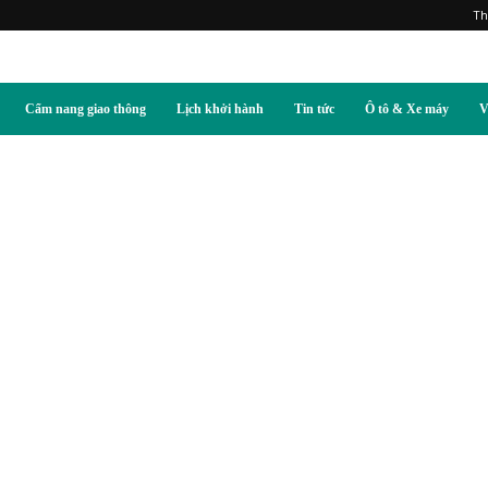
Th
Cẩm nang giao thông
Lịch khởi hành
Tin tức
Ô tô & Xe máy
V