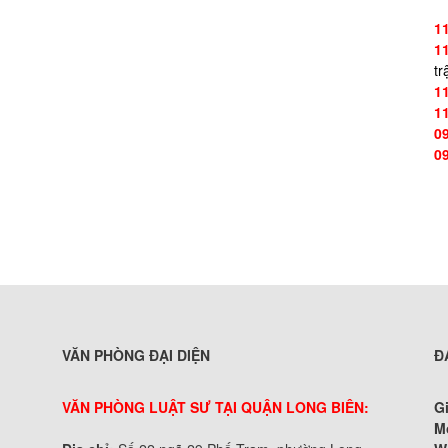
1
1
tr
1
1
0
0
VĂN PHÒNG ĐẠI DIỆN
Đ
VĂN PHÒNG LUẬT SƯ TẠI QUẬN LONG BIÊN:
G
M