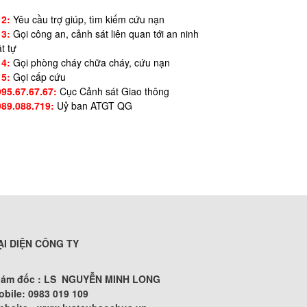
12:
Yêu cầu trợ giúp, tìm kiếm cứu nạn
13:
Gọi công an, cảnh sát liên quan tới an ninh
ật tự
14:
Gọi phòng cháy chữa cháy, cứu nạn
15:
Gọi cấp cứu
995.67.67.67:
Cục Cảnh sát Giao thông
989.088.719:
Uỷ ban ATGT QG
ẠI DIỆN CÔNG TY
iám đốc : LS NGUYỄN MINH LONG
obile: 0983 019 109