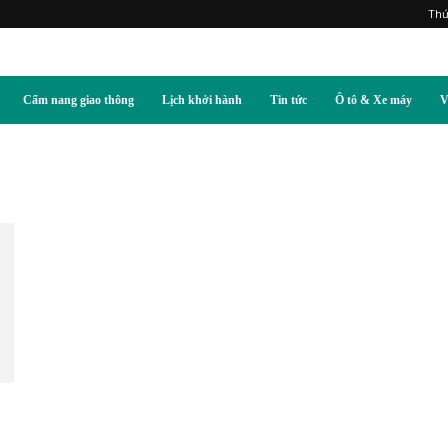
Thứ
Cẩm nang giao thông
Lịch khởi hành
Tin tức
Ô tô & Xe máy
V