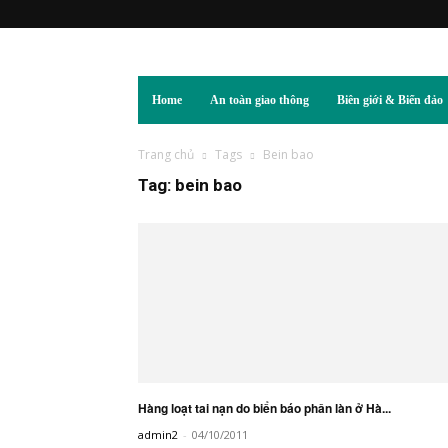
Home
An toàn giao thông
Biên giới & Biển đảo
Trang chủ
Tags
Bein bao
Tag: bein bao
Hàng loạt tai nạn do biển báo phân làn ở Hà...
admin2
-
04/10/2011