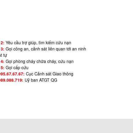
12:
Yêu cầu trợ giúp, tìm kiếm cứu nạn
13:
Gọi công an, cảnh sát liên quan tới an ninh
ật tự
14:
Gọi phòng cháy chữa cháy, cứu nạn
15:
Gọi cấp cứu
995.67.67.67:
Cục Cảnh sát Giao thông
989.088.719:
Uỷ ban ATGT QG