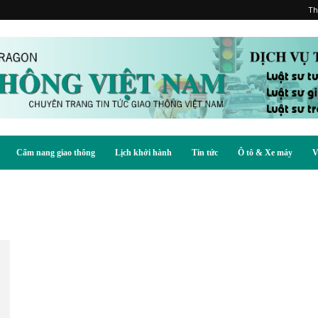
Th
Cẩm nang giao thông
Lịch khởi hành
Tin tức
Ô tô & Xe máy
V