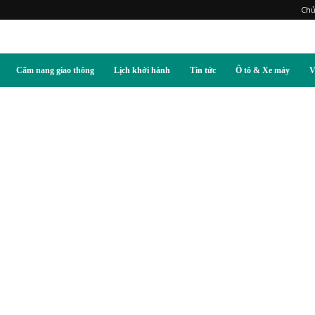
Chủ
Cẩm nang giao thông
Lịch khởi hành
Tin tức
Ô tô & Xe máy
V