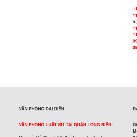
1
1
tr
1
1
0
0
VĂN PHÒNG ĐẠI DIỆN
Đ
VĂN PHÒNG LUẬT SƯ TẠI QUẬN LONG BIÊN:
G
M