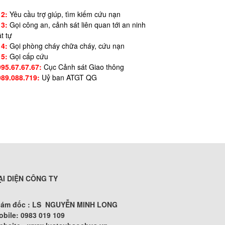
12:
Yêu cầu trợ giúp, tìm kiếm cứu nạn
13:
Gọi công an, cảnh sát liên quan tới an ninh
ật tự
14:
Gọi phòng cháy chữa cháy, cứu nạn
15:
Gọi cấp cứu
995.67.67.67:
Cục Cảnh sát Giao thông
989.088.719:
Uỷ ban ATGT QG
ẠI DIỆN CÔNG TY
iám đốc : LS NGUYỄN MINH LONG
obile: 0983 019 109