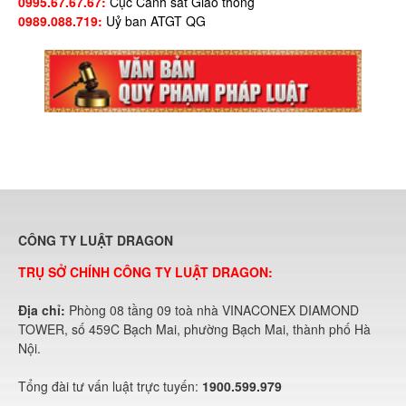
0995.67.67.67:
Cục Cảnh sát Giao thông
0989.088.719:
Uỷ ban ATGT QG
CÔNG TY LUẬT DRAGON
TRỤ SỞ CHÍNH CÔNG TY LUẬT DRAGON:
Địa chỉ:
Phòng 08 tầng 09 toà nhà VINACONEX DIAMOND
TOWER, số 459C Bạch Mai, phường Bạch Mai, thành phố Hà
Nội.
Tổng đài tư vấn luật trực tuyến:
1900.599.979