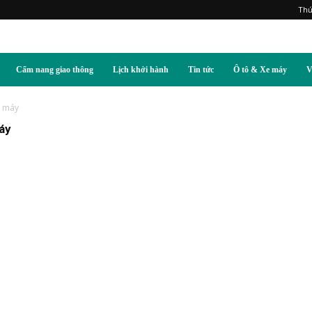
Thứ
Cẩm nang giao thông
Lịch khởi hành
Tin tức
Ô tô & Xe máy
V
e máy
áy