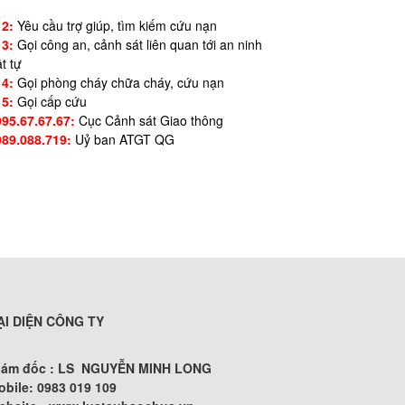
12:
Yêu cầu trợ giúp, tìm kiếm cứu nạn
13:
Gọi công an, cảnh sát liên quan tới an ninh
ật tự
14:
Gọi phòng cháy chữa cháy, cứu nạn
15:
Gọi cấp cứu
995.67.67.67:
Cục Cảnh sát Giao thông
989.088.719:
Uỷ ban ATGT QG
ẠI DIỆN CÔNG TY
iám đốc : LS NGUYỄN MINH LONG
obile: 0983 019 109