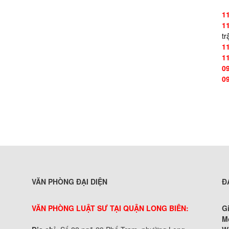
1
1
tr
1
1
0
0
VĂN PHÒNG ĐẠI DIỆN
Đ
VĂN PHÒNG LUẬT SƯ TẠI QUẬN LONG BIÊN:
G
M