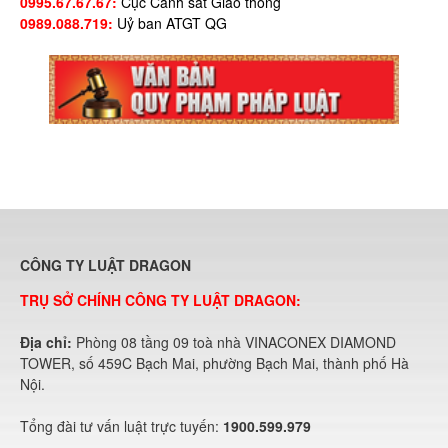
0995.67.67.67:
Cục Cảnh sát Giao thông
0989.088.719:
Uỷ ban ATGT QG
CÔNG TY LUẬT DRAGON
TRỤ SỞ CHÍNH CÔNG TY LUẬT DRAGON:
Địa chỉ:
Phòng 08 tầng 09 toà nhà VINACONEX DIAMOND
TOWER, số 459C Bạch Mai, phường Bạch Mai, thành phố Hà
Nội.
Tổng đài tư vấn luật trực tuyến:
1900.599.979