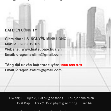
ĐẠI DIỆN CÔNG TY
Giám đốc : LS NGUYỄN MINH LONG
Mobile: 0983 019 109
Website:
www.luatsubaochua.vn
Email:
dragonlawfirm@gmail.com
Tổng đài tư vấn luật trực tuyến:
1900.599.979
Email:
dragonlawfirm@gmail.com
Giới thiệu
Dịch vụ luật sư giao thông
Thủ tục hành chính
Hỏi & Đáp
Tra cứu lỗi vi phạm giao thông
Liên hệ