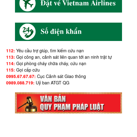
112:
Yêu cầu trợ giúp, tìm kiếm cứu nạn
113:
Gọi công an, cảnh sát liên quan tới an ninh trật tự
114:
Gọi phòng cháy chữa cháy, cứu nạn
115:
Gọi cấp cứu
0995.67.67.67:
Cục Cảnh sát Giao thông
0989.088.719:
Uỷ ban ATGT QG