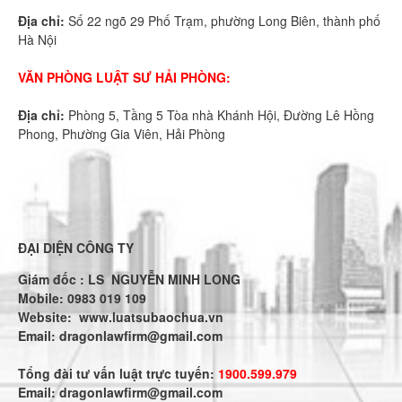
Địa chỉ:
Số 22 ngõ 29 Phố Trạm, phường Long Biên, thành phố
Hà Nội
VĂN PHÒNG LUẬT SƯ HẢI PHÒNG:
Địa chỉ:
Phòng 5, Tầng 5 Tòa nhà Khánh Hội, Đường Lê Hồng
Phong, Phường Gia Viên, Hải Phòng
ĐẠI DIỆN CÔNG TY
Giám đốc : LS NGUYỄN MINH LONG
Mobile: 0983 019 109
Website:
www.luatsubaochua.vn
Email:
dragonlawfirm@gmail.com
Tổng đài tư vấn luật trực tuyến:
1900.599.979
Email:
dragonlawfirm@gmail.com