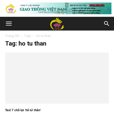
Trang chủ
Tags
Ho tu than
Tag: ho tu than
Taxi 7 chỗ lọt ‘hố tử thần’