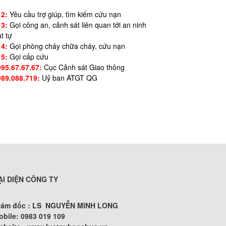
12:
Yêu cầu trợ giúp, tìm kiếm cứu nạn
13:
Gọi công an, cảnh sát liên quan tới an ninh
ật tự
14:
Gọi phòng cháy chữa cháy, cứu nạn
15:
Gọi cấp cứu
995.67.67.67:
Cục Cảnh sát Giao thông
989.088.719:
Uỷ ban ATGT QG
ẠI DIỆN CÔNG TY
iám đốc : LS NGUYỄN MINH LONG
obile: 0983 019 109