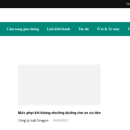
Th
Cẩm nang giao thông
Lịch khởi hành
Tin tức
Ô tô & Xe máy
V
Mức phạt khi không nhường đường cho xe ưu tiên
Công ty luật Dragon
-
19/03/2021