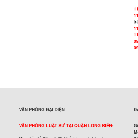
1
1
tr
1
1
0
0
VĂN PHÒNG ĐẠI DIỆN
Đ
VĂN PHÒNG LUẬT SƯ TẠI QUẬN LONG BIÊN:
G
M