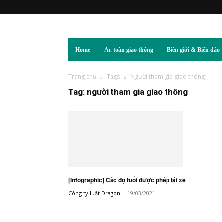
Home
An toàn giao thông
Biên giới & Biển đảo
Trang chủ
Tags
Người tham gia giao thông
Tag: người tham gia giao thông
[Infographic] Các độ tuổi được phép lái xe
Công ty luật Dragon
-
19/03/2021