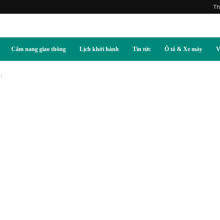
Th
Cẩm nang giao thông
Lịch khởi hành
Tin tức
Ô tô & Xe máy
V
n