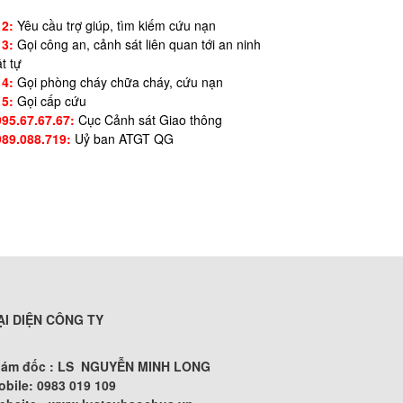
12:
Yêu cầu trợ giúp, tìm kiếm cứu nạn
13:
Gọi công an, cảnh sát liên quan tới an ninh
ật tự
14:
Gọi phòng cháy chữa cháy, cứu nạn
15:
Gọi cấp cứu
995.67.67.67:
Cục Cảnh sát Giao thông
989.088.719:
Uỷ ban ATGT QG
ẠI DIỆN CÔNG TY
iám đốc : LS NGUYỄN MINH LONG
obile: 0983 019 109