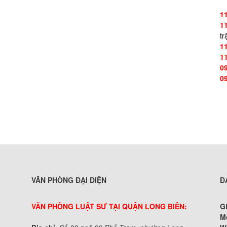
1
1
tr
1
1
0
0
VĂN PHÒNG ĐẠI DIỆN
Đ
VĂN PHÒNG LUẬT SƯ TẠI QUẬN LONG BIÊN:
G
M