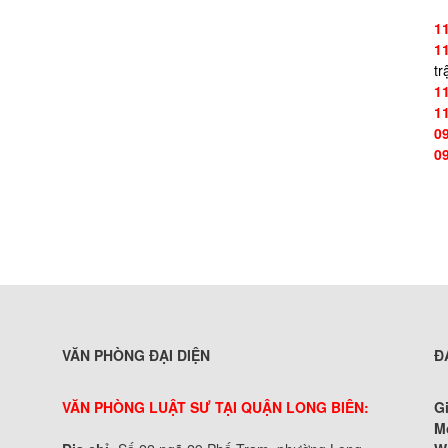
1
1
tr
1
1
0
0
VĂN PHÒNG ĐẠI DIỆN
Đ
VĂN PHÒNG LUẬT SƯ TẠI QUẬN LONG BIÊN:
G
M