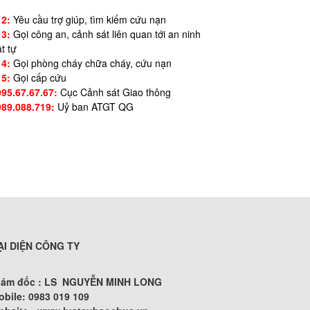
12:
Yêu cầu trợ giúp, tìm kiếm cứu nạn
13:
Gọi công an, cảnh sát liên quan tới an ninh
ật tự
14:
Gọi phòng cháy chữa cháy, cứu nạn
15:
Gọi cấp cứu
995.67.67.67:
Cục Cảnh sát Giao thông
989.088.719:
Uỷ ban ATGT QG
ẠI DIỆN CÔNG TY
iám đốc : LS NGUYỄN MINH LONG
obile: 0983 019 109