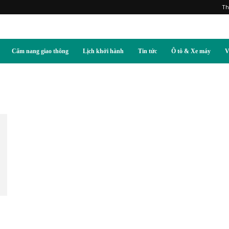
Th
Cẩm nang giao thông
Lịch khởi hành
Tin tức
Ô tô & Xe máy
V