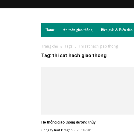
Home
An toàn giao thông
Biên giới & Biển đảo
Trang chủ
Tags
Thi sat hach giao thong
Tag: thi sat hach giao thong
Hệ thống giao thông đường thủy
Công ty luật Dragon
-
23/08/2010