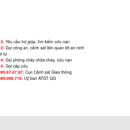
12:
Yêu cầu trợ giúp, tìm kiếm cứu nạn
13:
Gọi công an, cảnh sát liên quan tới an ninh
ật tự
14:
Gọi phòng cháy chữa cháy, cứu nạn
15:
Gọi cấp cứu
995.67.67.67:
Cục Cảnh sát Giao thông
989.088.719:
Uỷ ban ATGT QG