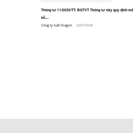
Thông tư 11/2020/TT- BGTVT Thông tư này quy định m
số,...
Công ty luật Dragon
-
22/07/2020