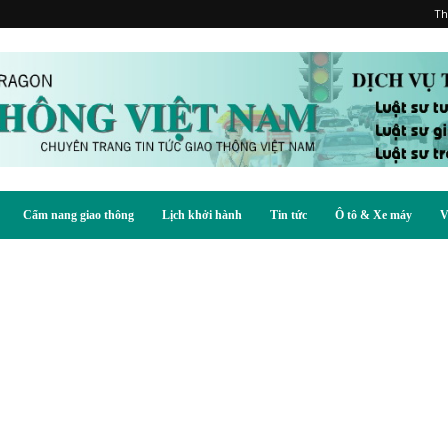
Th
Cẩm nang giao thông
Lịch khởi hành
Tin tức
Ô tô & Xe máy
V