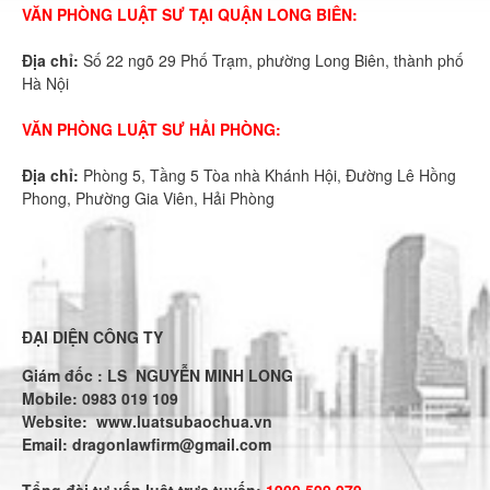
VĂN PHÒNG LUẬT SƯ TẠI QUẬN LONG BIÊN:
Địa chỉ:
Số 22 ngõ 29 Phố Trạm, phường Long Biên, thành phố
Hà Nội
VĂN PHÒNG LUẬT SƯ HẢI PHÒNG:
Địa chỉ:
Phòng 5, Tầng 5 Tòa nhà Khánh Hội, Đường Lê Hồng
Phong, Phường Gia Viên, Hải Phòng
ĐẠI DIỆN CÔNG TY
Giám đốc : LS NGUYỄN MINH LONG
Mobile: 0983 019 109
Website:
www.luatsubaochua.vn
Email:
dragonlawfirm@gmail.com
Tổng đài tư vấn luật trực tuyến:
1900.599.979