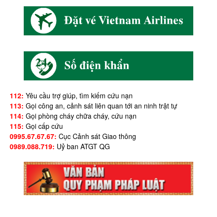
112:
Yêu cầu trợ giúp, tìm kiếm cứu nạn
113:
Gọi công an, cảnh sát liên quan tới an ninh trật tự
114:
Gọi phòng cháy chữa cháy, cứu nạn
115:
Gọi cấp cứu
0995.67.67.67:
Cục Cảnh sát Giao thông
0989.088.719:
Uỷ ban ATGT QG