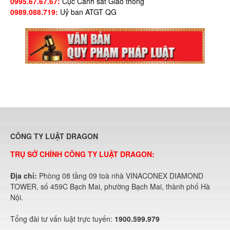
0995.67.67.67:
Cục Cảnh sát Giao thông
0989.088.719:
Uỷ ban ATGT QG
CÔNG TY LUẬT DRAGON
TRỤ SỞ CHÍNH CÔNG TY LUẬT DRAGON:
Địa chỉ:
Phòng 08 tầng 09 toà nhà VINACONEX DIAMOND
TOWER, số 459C Bạch Mai, phường Bạch Mai, thành phố Hà
Nội.
Tổng đài tư vấn luật trực tuyến:
1900.599.979