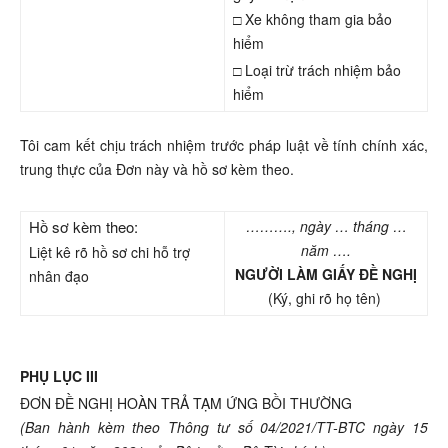
□ Xe không tham gia bảo
hiểm
□ Loại trừ trách nhiệm bảo
hiểm
Tôi cam kết chịu trách nhiệm trước pháp luật về tính chính xác,
trung thực của Đơn này và hồ sơ kèm theo.
Hồ sơ kèm theo:
………., ngày … tháng …
năm ….
Liệt kê rõ hồ sơ chi hỗ trợ
NGƯỜI LÀM GIẤY ĐỀ NGHỊ
nhân đạo
(Ký, ghi rõ họ tên)
PHỤ LỤC III
ĐƠN ĐỀ NGHỊ HOÀN TRẢ TẠM ỨNG BỒI THƯỜNG
(Ban hành kèm theo Thông tư số 04/2021/TT-BTC ngày 15