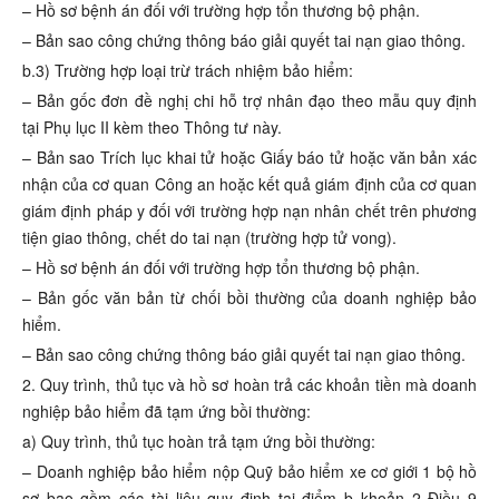
– Hồ sơ bệnh án đối với trường hợp tổn thương bộ phận.
– Bản sao công chứng thông báo giải quyết tai nạn giao thông.
b.3) Trường hợp loại trừ trách nhiệm bảo hiểm:
– Bản gốc đơn đề nghị chi hỗ trợ nhân đạo theo mẫu quy định
tại Phụ lục II kèm theo Thông tư này.
– Bản sao Trích lục khai tử hoặc Giấy báo tử hoặc văn bản xác
nhận của cơ quan Công an hoặc kết quả giám định của cơ quan
giám định pháp y đối với trường hợp nạn nhân chết trên phương
tiện giao thông, chết do tai nạn (trường hợp tử vong).
– Hồ sơ bệnh án đối với trường hợp tổn thương bộ phận.
– Bản gốc văn bản từ chối bồi thường của doanh nghiệp bảo
hiểm.
– Bản sao công chứng thông báo giải quyết tai nạn giao thông.
2. Quy trình, thủ tục và hồ sơ hoàn trả các khoản tiền mà doanh
nghiệp bảo hiểm đã tạm ứng bồi thường:
a) Quy trình, thủ tục hoàn trả tạm ứng bồi thường:
– Doanh nghiệp bảo hiểm nộp Quỹ bảo hiểm xe cơ giới 1 bộ hồ
sơ bao gồm các tài liệu quy định tại điểm b khoản 2 Điều 9