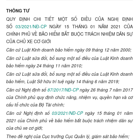
THÔNG TƯ
QUY ĐỊNH CHI TIẾT MỘT SỐ ĐIỀU CỦA NGHỊ ĐỊNH
SỐ
03/2021/NĐ-CP
NGÀY 15 THÁNG 01 NĂM 2021 CỦA
CHÍNH PHỦ VỀ BẢO HIỂM BẮT BUỘC TRÁCH NHIỆM DÂN SỰ
CỦA CHỦ XE CƠ GIỚI
Căn cứ Luật Kinh doanh bảo hiểm ngày 09 tháng 12 năm 2000;
Căn cứ Luật sửa đổi, bổ sung một số điều của Luật Kinh doanh
bảo hiểm ngày 24 tháng 11 năm 2010;
Căn cứ Luật sửa đổi, bổ sung một số điều của Luật Kinh doanh
bảo hiểm, Luật Sở hữu trí tuệ ngày 14 tháng 6 năm 2019;
Căn cứ Nghị định số
87/2017/NĐ-CP
ngày 26 tháng 7 năm 2017
của Chính phủ quy định chức năng, nhiệm vụ, quyền hạn và cơ
cấu tổ chức của Bộ Tài chính;
Căn cứ Nghị định số
03/2021/NĐ-CP
ngày 15 tháng 01 năm
2021 của Chính phủ về bảo hiểm bắt buộc trách nhiệm dân sự
của chủ xe cơ giới;
Theo đề nghị của Cục trưởng Cục Quản lý, giám sát bảo hiểm;