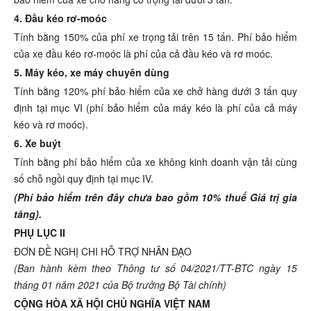
4. Đầu kéo rơ-moóc
Tính bằng 150% của phí xe trọng tải trên 15 tấn. Phí bảo hiểm
của xe đầu kéo rơ-moóc là phí của cả đầu kéo và rơ moóc.
5. Máy kéo, xe máy chuyên dùng
Tính bằng 120% phí bảo hiểm của xe chở hàng dưới 3 tấn quy
định tại mục VI (phí bảo hiểm của máy kéo là phí của cả máy
kéo và rơ moóc).
6. Xe buýt
Tính bằng phí bảo hiểm của xe không kinh doanh vận tải cùng
số chỗ ngồi quy định tại mục IV.
(Phí bảo hiểm trên đây chưa bao gồm 10% thuế Giá trị gia
tăng).
PHỤ LỤC II
ĐƠN ĐỀ NGHỊ CHI HỖ TRỢ NHÂN ĐẠO
(Ban hành kèm theo Thông tư số 04/2021/T
T
-BTC ngày 15
tháng 01 năm 2021 của Bộ trưởng Bộ Tài chính)
CỘNG HÒA XÃ HỘI CHỦ NGHĨA VIỆT NAM