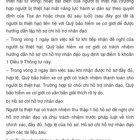
thiệt hại tử vong) hoặc đại diện của người bị thiệt hại (trường
hợp người bị thiệt hại mất năng lực hành vi dân sự theo quyết
định của Tòa án hoặc chưa đủ sáu tuổi) (sau đây gọi tắt là
người bị thiệt hại) liên hệ với Quỹ bảo hiểm xe cơ giới để được
hướng dẫn lập hồ sơ chi hỗ trợ nhân đạo.
– Trong vòng 1 ngày làm việc kể từ khi tiếp nhận đề nghị của
người bị thiệt hại, Quỹ bảo hiểm xe cơ giới có trách nhiệm
hướng dẫn hồ sơ chi hỗ trợ nhân đạo quy định tại điểm b khoản
1 Điều 9 Thông tư này.
– Trong vòng 2 ngày làm việc sau khi nhận được hồ sơ đầy đủ,
hợp lệ, Quỹ bảo hiểm xe cơ giới có trách nhiệm thanh toán cho
người bị thiệt hại. Trường hợp từ chối chi hỗ trợ nhân đạo, Quỹ
bảo hiểm xe cơ giới có văn bản giải thích rõ lý do.
b) Hồ sơ chi hỗ trợ nhân đạo:
Người bị thiệt hại có trách nhiệm thu thập 1 bộ hồ sơ đề nghị chi
hỗ trợ nhân đạo và chịu trách nhiệm trước pháp luật về tính
chính xác, đầy đủ, hợp lệ của hồ sơ. Hồ sơ chi hỗ trợ nhân đạo
gồm các tài liệu sau: