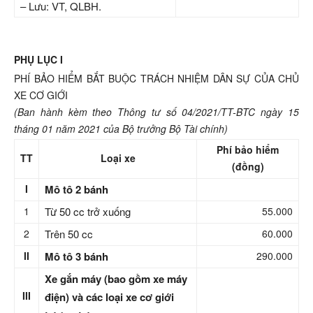
– Lưu: VT, QLBH.
PHỤ LỤC I
PHÍ BẢO HIỂM BẮT BUỘC TRÁCH NHIỆM DÂN SỰ CỦA CHỦ
XE CƠ GIỚI
(Ban hành kèm theo Thông tư số 04/2021/TT-BTC ngày 15
tháng 01 năm 2021 của Bộ trưởng Bộ Tài chính)
Phí bảo hiểm
TT
Lo
ạ
i xe
(đồng)
I
Mô tô 2 bánh
1
Từ 50 cc trở xuống
55.000
2
Trên 50 cc
60.000
II
Mô tô 3 bánh
290.000
Xe gắn máy (bao gồm xe máy
III
điện) và các loại xe cơ giới