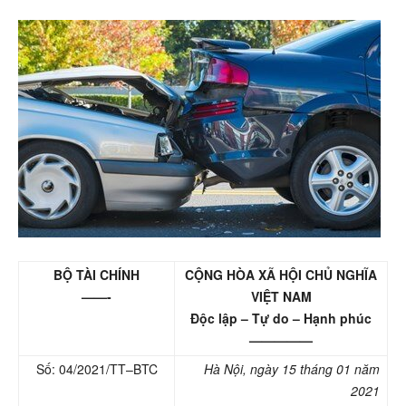
BỘ TÀI CHÍNH
CỘNG HÒA XÃ HỘI CHỦ NGHĨA
——-
VIỆT NAM
Độc lập – Tự do – Hạnh phúc
—————
Số:
04/2021
/T
T
–
BTC
Hà Nội, ngày 15 tháng
01
năm
202
1