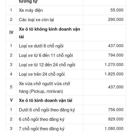
tương tự
1
Xe máy điện
55.000
2
Các loại xe còn lại
290.000
Xe ô tô không kinh doanh vận
IV
tải
1
Loại xe dưới 6 chỗ ngồi
437.000
2
Loại xe từ 6 đến 11 chỗ ngồi
794.000
3
Loại xe từ 12 đến 24 chỗ ngồi
1.270.000
4
Loại xe trên 24 chỗ ngồi
1.825.000
Xe vừa chở người vừa chở
5
437.000
hàng (Pickup, minivan)
V
Xe ô tô kinh doanh vận tải
1
Dưới 6 chỗ ngồi theo đăng ký
756.000
2
6 chỗ ngồi theo đăng ký
929.000
3
7 chỗ ngồi theo đăng ký
1.080.000