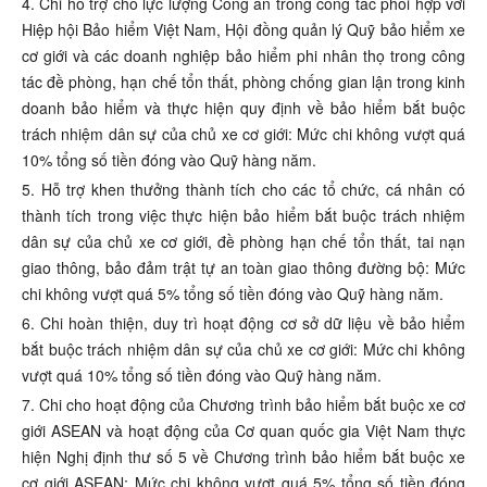
4. Chi hỗ trợ cho lực lượng Công an trong công tác phối hợp với
Hiệp hội Bảo hiểm Việt Nam, Hội đồng quản lý Quỹ bảo hiểm xe
cơ giới và các doanh nghiệp bảo hiểm phi nhân thọ trong công
tác đề phòng, hạn chế tổn thất, phòng chống gian lận trong kinh
doanh bảo hiểm và thực hiện quy định về bảo hiểm bắt buộc
trách nhiệm dân sự của chủ xe cơ giới: Mức chi không vượt quá
10% tổng số tiền đóng vào Quỹ hàng năm.
5. Hỗ trợ khen thưởng thành tích cho các tổ chức, cá nhân có
thành tích trong việc thực hiện bảo hiểm bắt buộc trách nhiệm
dân sự của chủ xe cơ giới, đề phòng hạn chế tổn thất, tai nạn
giao thông, bảo đảm trật tự an toàn giao thông đường bộ: Mức
chi không vượt quá 5% tổng số tiền đóng vào Quỹ hàng năm.
6. Chi hoàn thiện, duy trì hoạt động cơ sở dữ liệu về bảo hiểm
bắt buộc trách nhiệm dân sự của chủ xe cơ giới: Mức chi không
vượt quá 10% tổng số tiền đóng vào Quỹ hàng năm.
7. Chi cho hoạt động của Chương trình bảo hiểm bắt buộc xe cơ
giới ASEAN và hoạt động của Cơ quan quốc gia Việt Nam thực
hiện Nghị định thư số 5 về Chương trình bảo hiểm bắt buộc xe
cơ giới ASEAN: Mức chi không vượt quá 5% tổng số tiền đóng