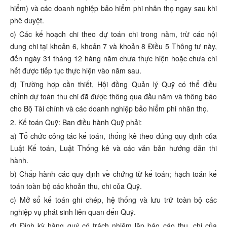
hiểm) và các doanh nghiệp bảo hiểm phi nhân thọ ngay sau khi
phê duyệt.
c) Các kế hoạch chi theo dự toán chi trong năm, trừ các nội
dung chi tại khoản 6, khoản 7 và khoản 8 Điều 5 Thông tư này,
đến ngày 31 tháng 12 hàng năm chưa thực hiện hoặc chưa chi
hết được tiếp tục thực hiện vào năm sau.
d) Trường hợp cần thiết, Hội đồng Quản lý Quỹ có thể điều
chỉnh dự toán thu chi đã được thông qua đầu năm và thông báo
cho Bộ Tài chính và các doanh nghiệp bảo hiểm phi nhân thọ.
2. Kế toán Quỹ: Ban điều hành Quỹ phải:
a) Tổ chức công tác kế toán, thống kê theo đúng quy định của
Luật Kế toán, Luật Thống kê và các văn bản hướng dẫn thi
hành.
b) Chấp hành các quy định về chứng từ kế toán; hạch toán kế
toán toàn bộ các khoản thu, chi của Quỹ.
c) Mở sổ kế toán ghi chép, hệ thống và lưu trữ toàn bộ các
nghiệp vụ phát sinh liên quan đến Quỹ.
d) Định kỳ hàng quý có trách nhiệm lập báo cáo thu, chi của