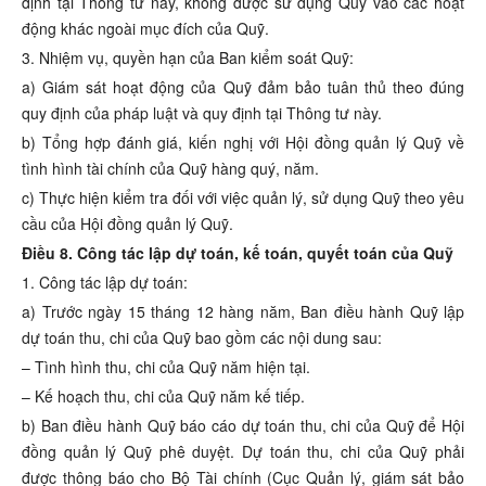
định tại Thông tư này, không được sử dụng Quỹ vào các hoạt
động khác ngoài mục đích của Quỹ.
3. Nhiệm vụ, quyền hạn của Ban kiểm soát Quỹ:
a) Giám sát hoạt động của Quỹ đảm bảo tuân thủ theo đúng
quy định của pháp luật và quy định tại Thông tư này.
b) Tổng hợp đánh giá, kiến nghị với Hội đồng quản lý Quỹ về
tình hình tài chính của Quỹ hàng quý, năm.
c) Thực hiện kiểm tra đối với việc quản lý, sử dụng Quỹ theo yêu
cầu của Hội đồng quản lý Quỹ.
Điều 8. Công tác lập dự toán, kế toán, quyết toán của Quỹ
1. Công tác lập dự toán:
a) Trước ngày 15 tháng 12 hàng năm, Ban điều hành Quỹ lập
dự toán thu, chi của Quỹ bao gồm các nội dung sau:
– Tình hình thu, chi của Quỹ năm hiện tại.
– Kế hoạch thu, chi của Quỹ năm kế tiếp.
b) Ban điều hành Quỹ báo cáo dự toán thu, chi của Quỹ để Hội
đồng quản lý Quỹ phê duyệt. Dự toán thu, chi của Quỹ phải
được thông báo cho Bộ Tài chính (Cục Quản lý, giám sát bảo