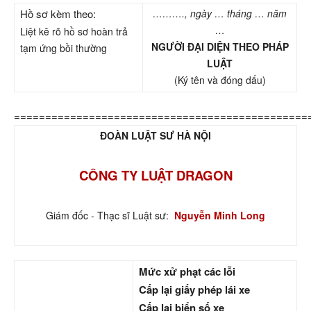
Hồ sơ kèm theo:
………., ngày … tháng … năm
…
Liệt kê rõ hồ sơ hoàn trả
NGƯỜI ĐẠI DIỆN THEO PHÁP
tạm ứng bồi thường
LUẬT
(Ký tên và đóng dấu)
===============================================
ĐOÀN LUẬT SƯ HÀ NỘI
CÔNG TY LUẬT DRAGON
Giám đốc - Thạc sĩ Luật sư:
Nguyễn Minh Long
Mức xử phạt các lỗi
Cấp lại giấy phép lái xe
Cấp lại biển số xe