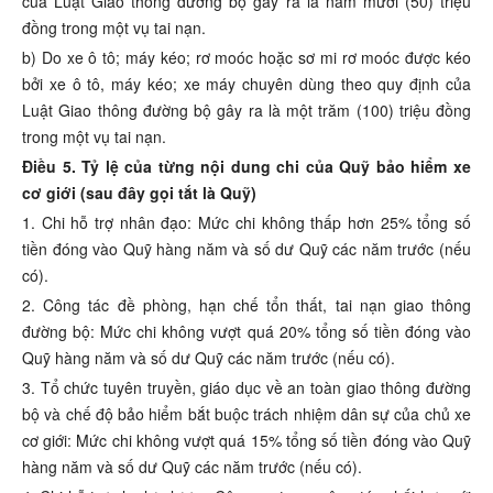
của Luật Giao thông đường bộ gây ra là năm mươi (50) triệu
đồng trong một vụ tai nạn.
b) Do xe ô tô; máy kéo; rơ moóc hoặc sơ mi rơ moóc được kéo
bởi xe ô tô, máy kéo; xe máy chuyên dùng theo quy định của
Luật Giao thông đường bộ gây ra là một trăm (100) triệu đồng
trong một vụ tai nạn.
Điều 5. Tỷ lệ của từng nội dung chi của Quỹ bảo hiểm xe
cơ giới (sau đây gọi tắt là Quỹ)
1. Chi hỗ trợ nhân đạo: Mức chi không thấp hơn 25% tổng số
tiền đóng vào Quỹ hàng năm và số dư Quỹ các năm trước (nếu
có).
2. Công tác đề phòng, hạn chế tổn thất, tai nạn giao thông
đường bộ: Mức chi không vượt quá 20% tổng số tiền đóng vào
Quỹ hàng năm và số dư Quỹ các năm trước (nếu có).
3. Tổ chức tuyên truyền, giáo dục về an toàn giao thông đường
bộ và chế độ bảo hiểm bắt buộc trách nhiệm dân sự của chủ xe
cơ giới: Mức chi không vượt quá 15% tổng số tiền đóng vào Quỹ
hàng năm và số dư Quỹ các năm trước (nếu có).