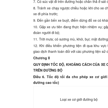
7. Có súc vật đi tr
ê
n đường hoặc chăn thả
ở
sát 
8. Tránh xe chạy ngược chiều hoặc khi cho xe chạ
xe đi phía trước;
9
. Đến gần bến xe buýt, điểm dừng đỗ xe có khá
10. Gặp xe ưu tiên
đang
thực hiện nhiệm vụ;
gặ
đoàn người
đ
i bộ;
11. Trời mưa; có sương mù, kh
ó
i, bụi; mặt đường 
12. Khi điều khi
ể
n phương tiện đi qua khu v
ự
c 
giao dịch
th
anh toán đối với các phươn
g
tiện sử
Chương II
QUY ĐỊNH TỐC ĐỘ, KHOẢNG CÁCH CỦA XE 
TRÊN ĐƯỜNG BỘ
Điều 6. Tốc độ tối đa cho phép xe cơ giớ
đường cao tốc)
Loại xe cơ giới đường bộ