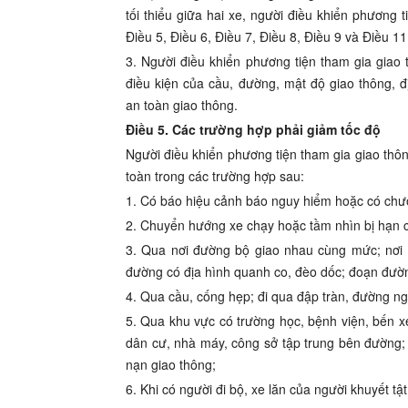
t
ối
thiểu gi
ữ
a hai xe, người điều khiển phương t
Điều 5, Điều 6, Điều 7, Điều 8, Điều 9 và Điều 1
3. Người điều khiển phương tiện tham gia giao
điều kiện của cầu, đường, mật
đ
ộ giao thôn
g
, đ
an
t
oàn giao thông.
Điều 5. Các trường hợp phải giảm tốc độ
Người điều khiển phương tiện tham gia giao thô
toàn trong các trường hợp sau:
1. Có báo hiệu cảnh báo nguy hi
ể
m hoặc có chư
2. Chuy
ể
n hướng xe chạy hoặc tầm nhìn bị hạn 
3. Qua nơi đường bộ giao nhau cùng mức; nơi
đường có đ
ị
a hình quanh co, đèo dốc; đoạn đườ
4.
Q
ua cầu
,
cống hẹp;
đ
i q
u
a đập tràn, đường n
g
5. Qua khu vực có trường học, bệnh viện, bến xe
dân cư, nhà máy, công s
ở
tập trung b
ê
n
đ
ường;
nạn giao thông;
6. Khi có n
g
ười đi bộ, xe l
ă
n của người khuyết
t
ậ