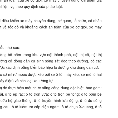
h an toàn của xe cơ giới, xe máy chuyên dùng khi tham gia
 nhiệm vụ theo quy định của pháp luật.
ời điều khiển xe máy chuyên dùng, cơ quan, tổ chức, cá nhân
h về tốc độ v
à
khoảng cách an toàn c
ủ
a xe cơ giới, xe m
á
y
i
ể
u như sau:
ng bộ nằm trong khu vực nội thành phố, nội thị xã, nội thị
đường có đông dân cư sinh sống sát dọc theo đường, có các
ợc xác định bằng biển báo hiệu là đường khu đông dân cư.
c sơ mi rơ moóc được kéo bởi xe ô tô, máy kéo; xe mô tô hai
y điện) và các loại xe tương tự.
g bị để thực hiện một chức năng công dụng đặc biệt, bao gồm:
ải, ô tô ép rác; ô tô trộn vữa; ô tô trộn bê tông; ô tô bơm bê
ô cứu hộ giao thông; ô tô truyền hình lưu động, ô tô đo sóng
g cầu, ô tô kiểm tra cáp điện ngầm, ô tô chụp X-quang, ô tô