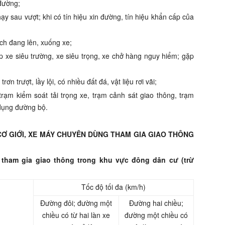
đường;
y sau vượt; khi có tín hiệu xin
đ
ường, tín hiệu kh
ẩ
n c
ấ
p của
ch đang lên, xuống xe;
p xe siêu trường, xe siêu trọng, xe ch
ở
hàng ngu
y
hi
ể
m; gặp
trơn trượt, l
ầ
y lội, c
ó
nhiều đất đá, vật liệu rơi vãi;
trạm kiểm soát t
ả
i trọng xe, trạm cảnh sát giao thông,
tr
ạm
 dụng đường bộ.
CƠ GIỚI, XE MÁY CHUYÊN DÙNG THAM GIA GIAO THÔNG
i tham gia giao thông trong khu vực đông dân cư (trừ
Tốc độ tố
i
đa (km/h)
Đường đôi;
đ
ường một
Đường hai chiều;
chiều có từ hai l
à
n xe
đường một chiều có