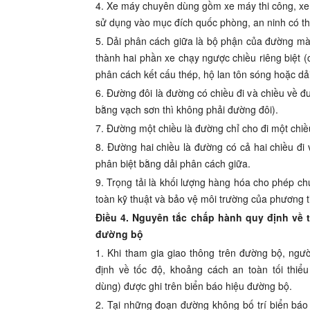
4. Xe máy chuyên dùng gồm xe máy thi công, x
sử dụng vào mục đ
í
ch quốc phòng, an ninh c
ó
th
5. D
ả
i phân cách giữa l
à
bộ phận của đường m
th
à
nh hai ph
ầ
n xe chạy ngược chi
ề
u riê
ng
b
i
ệt 
phân cách k
ế
t c
ấ
u thép,
h
ộ lan tôn sóng hoặc d
ả
6.
Đường
đôi là đườn
g
c
ó
chiều đi v
à
chiều về đ
b
ằ
ng vạch sơn
thì
kh
ông
ph
ả
i
đường
đôi).
7. Đường một chi
ề
u là
đ
ường ch
ỉ
cho đ
i
một chi
ề
8. Đường hai chiều là đường có cả hai chiều đi 
phân biệt b
ằ
ng dải ph
â
n c
á
ch giữa.
9. Trọng t
ả
i là kh
ối
lượng h
à
ng hóa cho phép ch
toàn kỹ thuật v
à
bảo vệ môi trường của phươn
g
Điều 4. Nguyên tắc chấp hành quy định về 
đường bộ
1. Kh
i
tham gia
gi
ao thông trên đường bộ, ngườ
định về tốc
đ
ộ
,
khoảng cách an toàn tối thiểu
dùng)
đ
ược ghi trên bi
ể
n báo hiệu đường bộ
.
2. Tại nhữn
g
đoạn đường không bố trí bi
ể
n báo