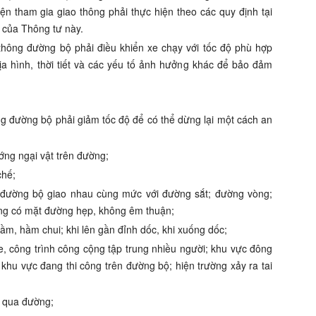
iệ
n tham
g
ia giao thông phải thực hiện theo các quy định tại
1 của Thông tư này
.
 thông đường bộ phải điều khiển xe chạy v
ới
tốc độ ph
ù
hợp
ịa hình, thời tiết v
à
các y
ế
u tố ảnh hưởn
g
khác đ
ể
b
ả
o đ
ả
m
ng đư
ờ
n
g
bộ phải giảm tốc
đ
ộ để có thể dừng lại một cách an
ớ
ng ngại vật trên đường;
ch
ế
;
 đường bộ giao nhau cùng mức với
đ
ư
ờ
ng sắt; đường vòng;
ng có mặt đường hẹp, không êm thuận;
ầm,
h
ầ
m chui; khi
l
ên gần đỉnh d
ố
c, khi xu
ố
ng d
ố
c;
, công trình công cộng tập trung nhi
ề
u người; khu vực
đ
ông
 khu vực
đ
ang thi công trên
đ
ường bộ; hiện trường x
ả
y ra tai
t
qua đườn
g
;