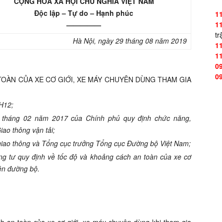
CỘNG HÒA XÃ HỘI CHỦ NGHĨA VIỆT NAM
Độc lập – Tự do – Hạnh phúc
1
1
—————
tr
Hà Nội
, ngày
29
tháng
08
năm
2019
1
1
0
0
TOÀN CỦA XE CƠ GIỚI, XE MÁY CHUYÊN DÙNG THAM GIA
H
1
2;
th
á
ng 02 năm 2
01
7 của Chính ph
ủ
quy định chức n
ă
ng,
iao thông vận t
ải
;
 giao thông và Tổng
cục trưởng
T
ổ
ng cục Đường bộ Việt Nam
;
ng t
ư
quy định về t
ố
c đ
ộ
và khoảng cách an toàn c
ủ
a xe cơ
rên
đư
ờng
b
ộ.