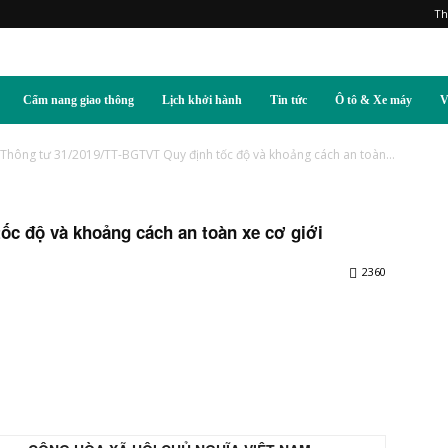
Th
Cẩm nang giao thông
Lịch khởi hành
Tin tức
Ô tô & Xe máy
V
Thông tư 31/2019/TT-BGTVT Quy định tốc độ và khoảng cách an toàn...
ốc độ và khoảng cách an toàn xe cơ giới
2360