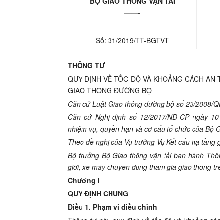
BỘ GIAO THÔNG VẬN TẢI
——-
Số:
31/2019/TT-BGTVT
THÔNG TƯ
QUY ĐỊNH VỀ TỐC ĐỘ VÀ KHOẢNG CÁCH AN 
GIAO THÔNG ĐƯỜNG BỘ
Căn cứ Luật Giao thông
đư
ờng bộ s
ố
23/2008/Q
Căn c
ứ
Nghị định s
ố 1
2/20
1
7/NĐ-CP ngày
10
nhiệm
vụ
, quyền h
ạ
n và cơ c
ấ
u t
ổ
chức c
ủ
a Bộ G
Theo đề nghị
của
Vụ trưởng Vụ K
ế
t cấu hạ tầng
Bộ trưởng
Bộ Giao thông vận t
ả
i ban hành T
hô
giới, xe máy
chuyên
dùng tham gia giao thông t
Chương I
QUY ĐỊNH CHUNG
Điều 1. Phạm vi điều chỉnh