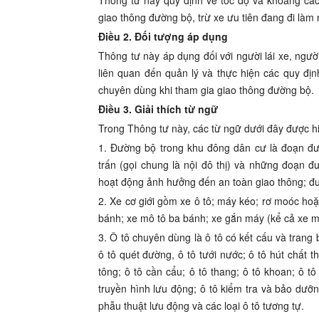
Thông tư này quy định về tốc độ và khoảng các
giao thông đường bộ, trừ xe ưu tiên đang đi làm
Điều 2. Đối tượng áp dụng
Thông tư nà
y
áp dụng đ
ố
i với người
l
ái xe, ngư
liên quan đ
ế
n qu
ả
n lý và thực hiện các quy địn
chuyên dùng khi tham gia giao t
h
ông đường bộ.
Điều 3. Giải thích từ ngữ
Trong Thông tư này
,
các t
ừ ngữ
dư
ớ
i
đ
ây được h
1. Đường bộ trong khu đông dân cư là đoạn đườ
trấn (gọi chung là nội đô thị) và những đoạn 
hoạt động ảnh hưởng đến an toàn giao thông; đư
2. Xe cơ giới gồm xe ô tô; máy kéo; rơ moóc hoặ
bánh; xe mô tô ba bánh; xe gắn máy (kể cả xe má
3.
Ô tô
chuyên dùng
là ô tô có kết cấu và tran
ô tô quét đường, ô tô tưới nước; ô tô hút chất th
tông; ô tô cần cẩu; ô tô thang; ô tô khoan; ô t
truyền hình lưu động; ô tô kiểm tra và bảo dưỡn
phẫu thuật lưu động và các loại ô tô tương tự.