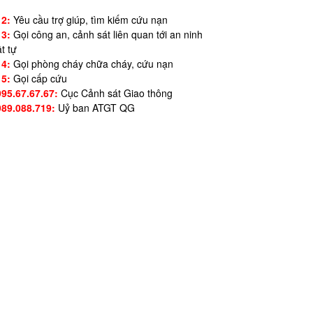
12:
Yêu cầu trợ giúp, tìm kiếm cứu nạn
13:
Gọi công an, cảnh sát liên quan tới an ninh
ật tự
14:
Gọi phòng cháy chữa cháy, cứu nạn
15:
Gọi cấp cứu
995.67.67.67:
Cục Cảnh sát Giao thông
989.088.719:
Uỷ ban ATGT QG