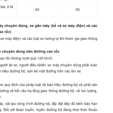
vữa, ô tô
60
50
máy chuyên dùng, xe gắn máy (kể cả xe máy điện) và các
ao tốc)
xe máy
đ
iện) và các loại xe tương tự kh
i
tham gia giao th
ô
ng
máy chuyên dùng trên đường cao tốc
 cao tốc không vượt quá 120 km/h.
ngư
ờ
i l
á
i xe, ng
ườ
i điều khiển xe máy chuyên dùng ph
ả
i tuân
o hiệu đư
ờ
ng bộ
,
sơn k
ẻ
mặt đường tr
ê
n các làn xe.
eo q
u
y định của pháp luật về báo hiệu đường bộ và phải c
ă
n
đường về kết cấu hạ tầng giao thông đường bộ, về lưu lượng,
y
.
ấp, c
ả
i tạo công
tr
ình đường bộ, lắp đặt đầy đủ biển b
á
o hạn
g. Đ
ố
i với đoạn tuy
ế
n, tuy
ế
n đường bộ đang khai thác thuộc