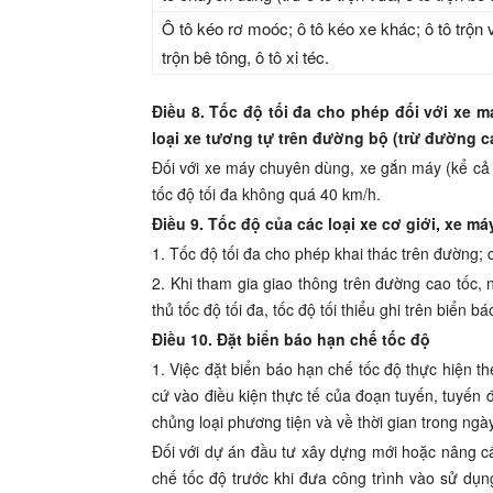
Ô
tô kéo rơ moóc; ô tô kéo xe khác; ô tô trộn 
trộn b
ê
tông, ô tô xi
t
éc.
Điều 8. Tốc độ tối đa cho phép đối với xe 
loại xe tương tự trên đường bộ (trừ đường c
Đối với xe máy chuyên dùng
,
x
e
g
ắ
n máy
(
kể c
ả
tốc độ
tối
đa không quá 40 km/h.
Điều 9. Tốc độ của các loại xe cơ giới, xe 
1. Tốc
đ
ộ tối
đ
a cho phép khai th
á
c tr
ê
n đườn
g
;
2. Khi tham gia giao thông trên đường cao t
ố
c, 
thủ tốc độ t
ố
i
đ
a, t
ố
c độ t
ối
thi
ể
u ghi trên bi
ể
n bá
Điều 10. Đặt biển báo hạn chế tốc độ
1. Việc đặt bi
ể
n báo hạn chế tốc độ thực hiện th
c
ứ
vào
điều
kiện thực t
ế
của đoạn tuyến, tuy
ế
n 
ch
ủ
ng loại ph
ươ
ng tiện và về th
ờ
i gian trong ngà
Đố
i
với dự
á
n đầu tư xây dựng m
ớ
i hoặc nâng c
ch
ế
t
ố
c độ trước khi đưa công trình v
à
o sử dụn