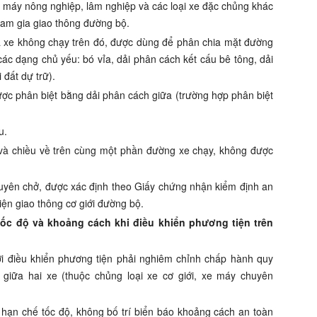
e m
á
y n
ô
ng nghiệp, lâm nghiệp và các loại xe đặc
chủng
kh
á
c
am gia
g
iao thông
đ
ường bộ.
à
xe không chạy trên đ
ó
, đ
ư
ợc dùng đ
ể
phân chia mặt đường
(các dạng chủ yếu: bó v
ỉ
a, dải phân cách k
ế
t c
ấ
u bê tông, dải
i
đ
ất dự trữ).
ược phân biệt bằn
g
dải phân cách
gi
ữa (trường hợp ph
â
n biệt
u.
và chiều v
ề
trên cùn
g
một phần đường xe chạy, không được
uyên ch
ở
, được xác định theo Gi
ấ
y chứng nhận ki
ể
m định an
tiện giao thông cơ
gi
ới đườn
g
bộ.
tốc độ và khoảng cách khi điều khiển phương tiện trên
i điều khiển phương tiện phải nghiêm chỉnh chấp hành quy
 giữa hai xe (thuộc ch
ủ
ng loại xe cơ giới, xe m
á
y chuyên
 hạn ch
ế
tốc
đ
ộ, không b
ố
trí bi
ể
n b
á
o khoảng cách an toàn