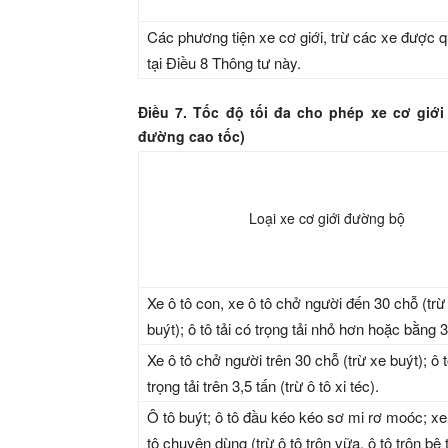
Các phương tiện xe cơ giới,
tr
ừ c
á
c xe được q
tạ
i
Điều
8
Thông tư nà
y
.
Điều 7. Tốc độ tối đa cho phép xe cơ giớ
đường cao tốc)
Loại xe cơ giới đường bộ
Xe ô tô con, xe ô tô ch
ở
n
gư
ời
đế
n 30 chỗ (trừ
buýt);
ô
t
ô
tải c
ó
trọng tải nhỏ hơn hoặc b
ằ
ng 3
Xe
ô t
ô chở người trên 30 chỗ (trừ xe buýt); ô
t
trọng tải
trê
n 3,5 tấn (trừ ô t
ô
xi t
é
c).
Ô tô buýt; ô tô đầu kéo kéo sơ mi rơ moóc; xe
tô chuyên dùng (trừ ô tô trộn vữa, ô tô trộn bê 