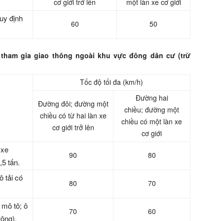
cơ giới tr
ở
lên
một làn xe cơ giới
uy đ
ị
nh
60
50
i tham gia giao thông ngoài khu vực đông dân cư (trừ
Tốc độ tối đa (km/h)
Đường hai
Đường
đ
ôi;
đư
ờn
g
một
chiều;
đ
ường một
ch
i
ều có từ hai làn xe
chiều có một làn xe
cơ giới tr
ở
lên
cơ giới
 xe
90
80
,5 t
ấ
n.
ô
t
ải có
80
70
 mô tô; ô
70
60
tông).