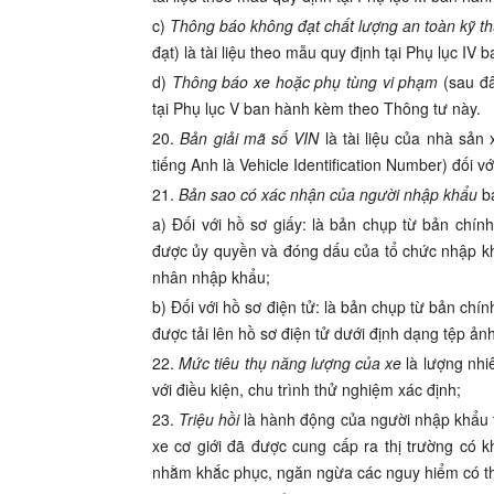
c)
Thông báo không đạt chất lượng an toàn kỹ th
đạt) là tài liệu theo mẫu quy định tại Phụ lục I
d)
Thông báo xe hoặc phụ tùng vi phạm
(sau đâ
tại Phụ lục V ban hành kèm theo Thông tư này.
20.
Bản giải mã số VIN
là tài liệu của nhà sản x
tiếng Anh là Vehicle Identification Number) đối với
21.
Bản sao có xác nhận của người nhập khẩu
b
a) Đối với hồ sơ giấy: là bản chụp từ bản chín
được ủy quyền và đóng dấu của tổ chức nhập kh
nhân nhập khẩu;
b) Đối với hồ sơ điện tử: là bản chụp từ bản ch
được tải lên hồ sơ điện tử dưới định dạng tệp ả
2
2
.
Mức tiêu thụ năng lượng của xe
là lượng nhi
với điều kiện, chu trình thử nghiệm xác định
;
23.
Triệu hồi
là hành động của người nhập khẩu t
xe cơ giới đã được cung cấp ra thị trường có khu
nhằm khắc phục, ngăn ngừa các nguy hiểm có th