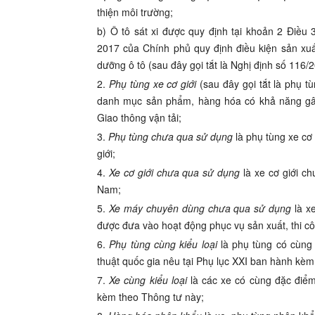
thiện môi trường;
b) Ô tô sát xi được quy định tại khoản 2 Điề
2017 của Chính phủ quy định điều kiện sản xuấ
dưỡng ô tô (sau đây gọi tắt là Nghị định số 116
2.
Phụ tùng xe cơ giới
(sau đây gọi tắt là phụ tù
danh mục sản phẩm, hàng hóa có khả năng gây
Giao thông vận tải;
3.
Phụ tùng chưa qua sử dụng
là phụ tùng xe cơ
giới;
4.
Xe cơ giới chưa qua sử dụng
là xe cơ giới c
Nam;
5.
Xe máy chuyên dùng chưa qua sử dụng
là x
được đưa vào hoạt động phục vụ sản xuất, thi c
6.
Phụ tùng cùng kiểu loại
là phụ tùng có cùng 
thuật quốc gia nêu tại Phụ lục XXI ban hành kèm
7.
Xe cùng kiểu loại
là các xe có cùng đặc điểm
kèm theo Thông tư này;