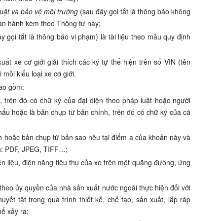
uật và bảo vệ môi trường
(sau đây gọi tắt là thông báo không
V ban hành kèm theo Thông tư này;
y gọi tắt là thông báo vi phạm) là tài liệu theo mẫu quy định
uất xe cơ giới giải thích các ký tự thể hiện trên số VIN (tên
 mỗi kiểu loại xe cơ giới.
ao gồm:
h, trên đó có chữ ký của đại diện theo pháp luật hoặc người
ẩu hoặc là bản chụp từ bản chính, trên đó có chữ ký của cá
ính hoặc bản chụp từ bản sao nêu tại điểm a của khoản này và
nh: PDF, JPEG, TIFF…;
ên liệu, điện năng tiêu thụ của xe trên một quãng đường, ứng
heo ủy quyền của nhà sản xuất nước ngoài thực hiện đối với
yết tật trong quá trình thiết kế, chế tạo, sản xuất, lắp ráp
ể xảy ra;