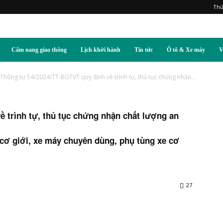
Thứ
Cẩm nang giao thông
Lịch khởi hành
Tin tức
Ô tô & Xe máy
V
Thông tư 54/2024/TT-BGTVT quy định về trình tự, thủ tục chứng nhận...
 trình tự, thủ tục chứng nhận chất lượng an
 cơ giới, xe máy chuyên dùng, phụ tùng xe cơ
27