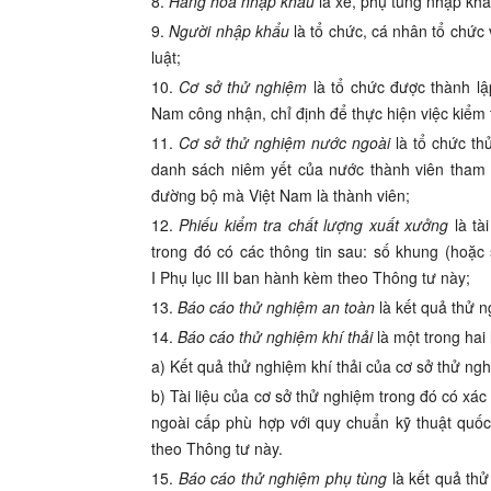
8.
Hàng hóa nhập khẩu
là xe, phụ tùng nhập khẩ
9.
Người nhập khẩu
là tổ chức, cá nhân tổ chức
luật;
10.
Cơ sở thử nghiệm
là tổ chức được thành l
Nam công nhận, chỉ định để thực hiện việc kiểm 
1
1
.
Cơ sở thử nghiệm nước ngoài
là tổ chức t
danh sách niêm yết của nước thành viên tham
đường bộ
mà Việt Nam là thành viên
;
12.
Phiếu kiểm tra chất lượng xuất xưởng
là tà
trong đó có các thông tin sau: số khung (hoặc
I Phụ lục III ban hành kèm theo Thông tư này;
13.
Báo cáo thử nghiệm an toàn
là kết quả thử 
14.
Báo cáo thử nghiệm khí thải
là một trong hai l
a) Kết quả thử nghiệm khí thải của cơ sở thử ngh
b) Tài liệu của cơ sở thử nghiệm trong đó có xá
ngoài
cấp phù hợp với quy chuẩn kỹ thuật quốc 
theo Thông tư này.
15.
Báo cáo thử nghiệm phụ tùng
là kết quả th