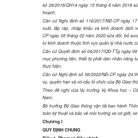
số 28/2018/QH14 ngày 15 tháng 6 năm 2018 sửa 
hoạch;
Căn cứ Nghị định số 116/2017/NĐ-CP ngày 17 
xuất, lắp ráp, nhập khẩu và kinh doanh dịch 
CP ngày 05 tháng 02 năm 2020 sửa đổi, bổ sung
tư kinh doanh thuộc lĩnh vực quản lý nhà nước 
Căn cứ Quyết định số 04/2017/QĐ-TTg ngày 09
mục phương tiện, thiết bị phải dán nhãn năng lư
thực hiện;
Căn cứ Nghị định số 56/2022/NĐ-CP ngày 24 t
vụ, quyền hạn và cơ cấu tổ chức của Bộ Giao thô
Theo đề nghị của Vụ trưởng Vụ Khoa học – Cô
Nam;
Bộ trưởng Bộ Giao thông vận tải ban hành Thông
toàn kỹ thuật và bảo vệ môi trường xe cơ giới, x
Chương I
QUY ĐỊNH CHUNG