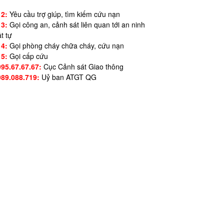
12:
Yêu cầu trợ giúp, tìm kiếm cứu nạn
13:
Gọi công an, cảnh sát liên quan tới an ninh
ật tự
14:
Gọi phòng cháy chữa cháy, cứu nạn
15:
Gọi cấp cứu
995.67.67.67:
Cục Cảnh sát Giao thông
989.088.719:
Uỷ ban ATGT QG