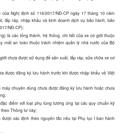
u 3 của Nghị định số 116/2017/NĐ-CP ngày 17 tháng 10 năm
t, lắp ráp, nhập khẩu và kinh doanh dịch vụ bảo hành, bảo
/2017/NĐ-CP);
ng) là các tổng thành, hệ thống, chi tiết của xe cơ giới thuộc
 mất an toàn thuộc trách nhiệm quản lý nhà nước của Bộ
 giới chưa được sử dụng để sản xuất, lắp ráp, sửa chữa xe cơ
hưa được đăng ký lưu hành trước khi được nhập khẩu về Việt
e máy chuyên dùng chưa được đăng ký lưu hành hoặc chưa
ông;
đặc điểm với loại phụ tùng tương ứng tại các quy chuẩn kỹ
 theo Thông tư này;
 được xác định theo nguyên tắc nêu tại Phụ lục I ban hành