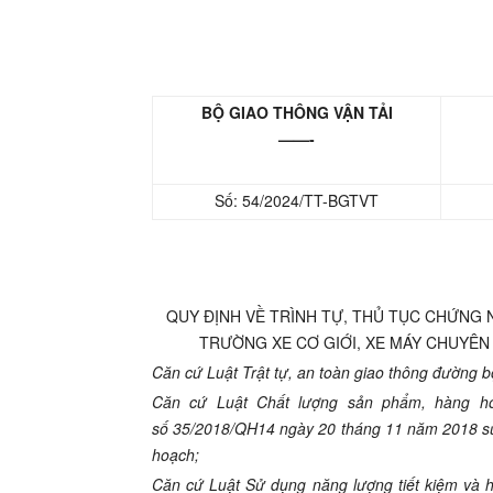
BỘ GIAO THÔNG VẬN TẢI
——-
Số:
54
/20
24
/TT-BGTVT
QUY ĐỊNH VỀ TRÌNH TỰ, THỦ TỤC CHỨNG 
TRƯỜNG XE CƠ GIỚI, XE MÁY CHUYÊN
Căn cứ Luật Trật tự, an toàn giao thông đường
Căn cứ Luật Chất lượng sản phẩm, hàng h
số 35/2018/QH14 ngày 20 tháng 11 năm 2018 sửa
hoạch;
Căn cứ Luật Sử dụng năng lượng tiết kiệm và 