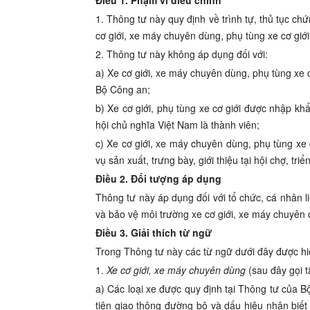
Điều 1. Phạm vi điều chỉnh
1. Thông tư này quy định về trình tự, thủ tục
chứ
cơ giới, xe máy chuyên dùng, phụ tùng xe cơ giớ
2.
Thông tư này không áp dụng đối với:
a) Xe cơ giới, xe máy chuyên dùng, phụ tùng xe
Bộ Công an;
b) Xe cơ giới, phụ tùng xe cơ giới được nhập k
hội chủ nghĩa Việt Nam là thành viên;
c) Xe cơ giới, xe máy chuyên dùng, phụ tùng xe
vụ sản xuất, trưng bày, giới thiệu tại hội chợ, tri
Điều 2. Đối tượng áp dụng
Thông tư này áp dụng đối với tổ chức, cá nhân l
và bảo vệ môi trường xe cơ giới, xe máy chuyên 
Điều 3. Giải thích từ ngữ
Trong Thông tư này các từ ngữ dưới đây được hi
1.
Xe cơ giới, xe máy chuyên dùng
(sau đây gọi t
a) Các loại xe được quy định tại Thông tư của B
tiện giao thông đường bộ và dấu hiệu nhận biết