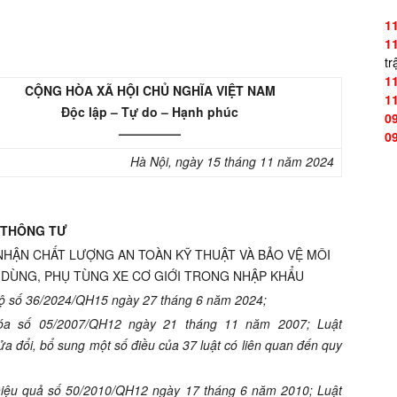
1
1
tr
1
CỘNG HÒA XÃ HỘI CHỦ NGHĨA VIỆT NAM
1
Độc lập – Tự do – Hạnh phúc
0
—————
0
Hà Nội, ngày
15
tháng
11
năm
2024
THÔNG TƯ
NHẬN CHẤT LƯỢNG AN TOÀN KỸ THUẬT VÀ BẢO VỆ MÔI
 DÙNG, PHỤ TÙNG XE CƠ GIỚI TRONG NHẬP KHẨU
 bộ số 36/2024/QH15 ngày 27 tháng 6 năm 2024;
óa số 05/2007/QH12 ngày 21 tháng 11 năm 2007; Luật
 đổi, bổ sung một số điều của 37 luật có liên quan đến quy
hiệu quả số 50/2010/QH12 ngày 17 tháng 6 năm 2010; Luật