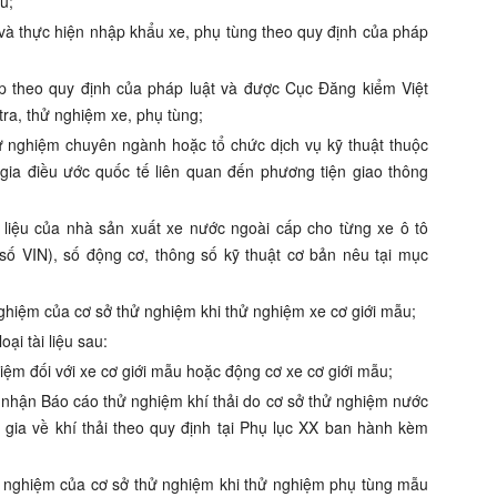
u;
 và thực hiện nhập khẩu xe, phụ tùng theo quy định của pháp
ập theo quy định của pháp luật và được Cục Đăng kiểm Việt
tra, thử nghiệm xe, phụ tùng;
hử nghiệm chuyên ngành
hoặc tổ chức dịch vụ kỹ thuật
thuộc
 gia
điều ước
quốc tế liên quan
đến phương tiện giao thông
i liệu của nhà sản xuất xe nước ngoài cấp cho từng xe ô tô
 số VIN), số động cơ, thông số kỹ thuật cơ bản nêu tại mục
nghiệm của cơ sở thử nghiệm khi thử nghiệm xe cơ giới mẫu;
oại tài liệu sau:
iệm đối với xe cơ giới mẫu hoặc động cơ xe cơ giới mẫu;
c nhận
Báo cáo thử nghiệm khí thải
do
cơ sở thử nghiệm nước
gia về khí thải theo quy định tại Phụ lục XX ban hành kèm
ử nghiệm của cơ sở thử nghiệm khi thử nghiệm phụ tùng mẫu