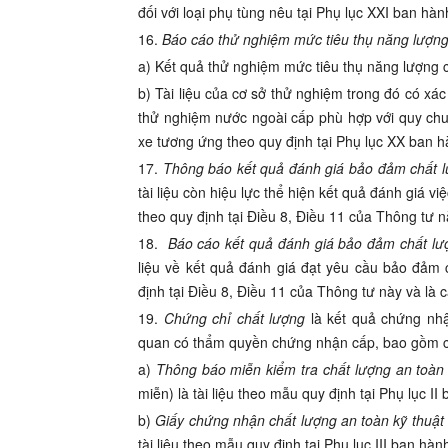
đối với loại phụ tùng nêu tại Phụ lục XXI ban hà
16.
Báo cáo thử nghiệm mức tiêu thụ năng lượn
a) Kết quả thử nghiệm mức tiêu thụ năng lượng c
b) Tài liệu của cơ sở thử nghiệm trong đó có xá
thử nghiệm nước ngoài
cấp phù hợp với quy chuẩ
xe tương ứng theo quy định tại Phụ lục XX ban 
17.
Thông báo kết quả đánh giá bảo đảm chất 
tài liệu còn hiệu lực thể hiện kết quả đánh giá
theo quy định tại Điều 8, Điều 11 của Thông tư n
18.
Báo cáo kết quả đánh giá bảo đảm chất l
liệu về kết quả đánh giá đạt yêu cầu bảo đảm
định tại Điều 8, Điều 11 của Thông tư này và là
19.
Chứng chỉ chất lượng
là kết quả chứng nhậ
quan có thẩm quyền chứng nhận cấp, bao gồm các
a)
Thông báo miễn kiểm tra chất lượng an toàn 
miễn) là tài liệu theo mẫu quy định tại Phụ lục 
b)
Giấy chứng nhận chất lượng an toàn kỹ thuật
tài liệu theo mẫu quy định tại Phụ lục III ban h