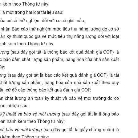
nh kèm theo Thông tư này;
g
là một trong hai loại tài liệu sau:
ủa cơ sở thử nghiệm đối với xe cơ giới mẫu;
c nhận
Báo cáo thử nghiệm mức tiêu thụ năng lượng
do
cơ sở
n kỹ thuật quốc gia về mức tiêu thụ năng lượng đối với loại
hành kèm theo Thông tư này
.
lượng
(sau đây gọi tắt là thông báo kết quả đánh giá COP) là
 việc bảo đảm chất lượng sản phẩm, hàng hóa của nhà sản xuất
ày;
ượng
(sau đây gọi tắt là báo cáo kết quả đánh giá COP)
là tài
 chất lượng sản phẩm, hàng hóa của nhà sản xuất theo quy
 căn cứ để cấp thông báo kết quả đánh giá COP.
n chất lượng an toàn kỹ thuật và bảo vệ môi trường do cơ
 tài liệu sau:
kỹ thuật và bảo vệ môi trường
(sau đây gọi tắt là thông báo
II ban hành kèm theo Thông tư này;
 và bảo vệ môi trường
(sau đây gọi tắt là giấy chứng nhận) là
ành kèm theo Thông tư này;