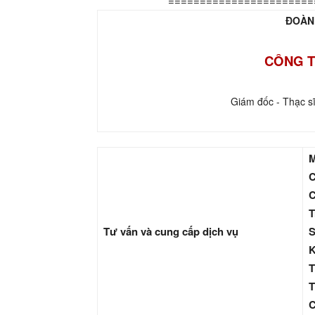
=======================
ĐOÀN
CÔNG T
Giám đốc - Thạc s
M
C
C
T
Tư vấn và cung cấp dịch vụ
S
K
T
T
C