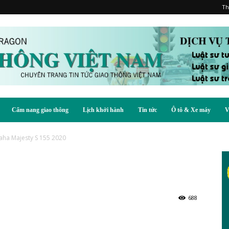
Th
Cẩm nang giao thông
Lịch khởi hành
Tin tức
Ô tô & Xe máy
V
ha Majesty S 155 2020
688