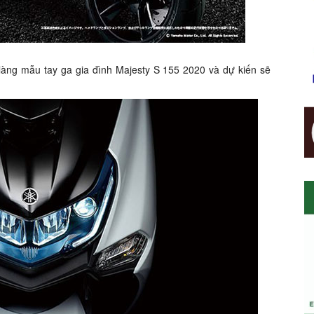
làng mẫu tay ga gia đình Majesty S 155 2020 và dự kiến sẽ