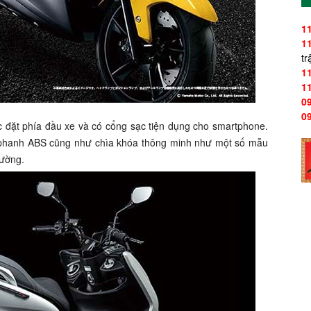
1
1
tr
1
1
0
0
 đặt phía đầu xe và có cổng sạc tiện dụng cho smartphone.
ng phanh ABS cũng như chìa khóa thông minh như một số mẫu
rường.