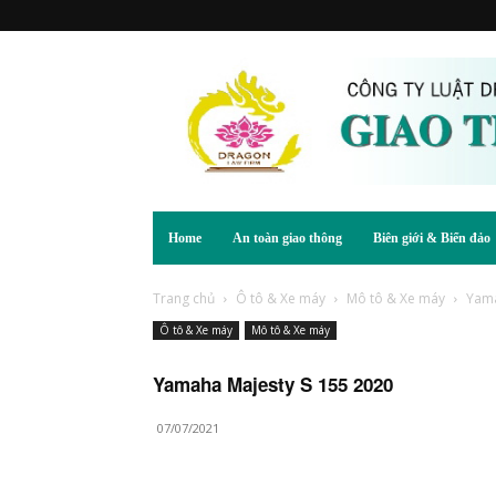
Home
An toàn giao thông
Biên giới & Biển đảo
Trang chủ
Ô tô & Xe máy
Mô tô & Xe máy
Yama
Ô tô & Xe máy
Mô tô & Xe máy
Yamaha Majesty S 155 2020
07/07/2021