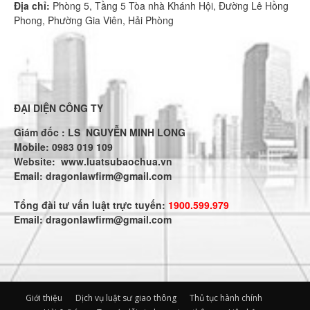
Địa chỉ:
Phòng 5, Tầng 5 Tòa nhà Khánh Hội, Đường Lê Hồng
Phong, Phường Gia Viên, Hải Phòng
ĐẠI DIỆN CÔNG TY
Giám đốc : LS NGUYỄN MINH LONG
Mobile: 0983 019 109
Website:
www.luatsubaochua.vn
Email:
dragonlawfirm@gmail.com
Tổng đài tư vấn luật trực tuyến:
1900.599.979
Email:
dragonlawfirm@gmail.com
Giới thiệu
Dịch vụ luật sư giao thông
Thủ tục hành chính