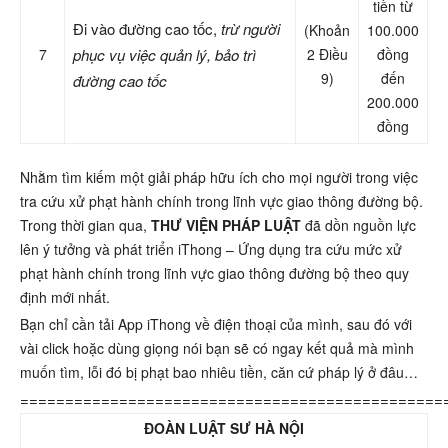
tiền từ
Đi vào đường cao tốc,
trừ người
(Khoản
100.000
7
phục vụ việc quản l
ý, b
ảo tr
ì
2 Điều
đồng
9)
đến
đư
ờng cao tốc
200.000
đồng
Nhằm tìm kiếm một giải pháp hữu ích cho mọi người trong việc
tra cứu xử phạt hành chính trong lĩnh vực giao thông đường bộ.
Trong thời gian qua,
THƯ VIỆN PHÁP LUẬT
đã dồn nguồn lực
lên ý tưởng và phát triển iThong – Ứng dụng tra cứu mức xử
phạt hành chính trong lĩnh vực giao thông đường bộ theo quy
định mới nhất.
Bạn chỉ cần tải App iThong về điện thoại của mình, sau đó với
vài click hoặc dùng giọng nói bạn sẽ có ngay kết quả mà mình
muốn tìm, lỗi đó bị phạt bao nhiêu tiền, căn cứ pháp lý ở đâu…
===============================================
ĐOÀN LUẬT SƯ HÀ NỘI