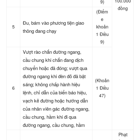
100.000
9)
đồng
(Điểm
e
Đu, bám vào phương tiện giao
5
khoản
thông đang chạy
1 Điều
9)
Vượt rào chắn đường ngang,
cầu chung khi chắn đang dịch
chuyển hoặc đã đóng; vượt qua
đường ngang khi đèn đỏ đã bật
(Khoản
sáng; không chấp hành hiệu
6
1 Điều
lệnh, chỉ dẫn của biển báo hiệu,
47)
vạch kẻ đường hoặc hướng dẫn
của nhân viên gác đường ngang,
cầu chung, hầm khi đi qua
đường ngang, cầu chung, hầm
Phạt