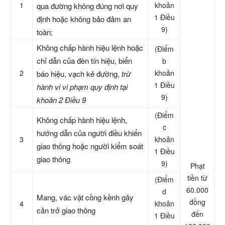
1
khoản
qua đường không đúng nơi quy
1 Điều
định hoặc không bảo đảm an
9)
toàn;
Không chấp hành hiệu lệnh hoặc
(Điểm
chỉ dẫn của đèn tín hiệu, biển
b
2
khoản
báo hiệu, vạch kẻ đường,
trừ
1 Điều
h
ành vi vi ph
ạm quy định tại
9)
khoản 2 Điều
9
(Điểm
Không chấp hành hiệu lệnh,
c
hướng dẫn của người điều khiển
3
khoản
giao thông hoặc người kiểm soát
1 Điều
giao thông
9)
Phạt
tiền từ
(Điểm
60.000
d
Mang, vác vật cồng kềnh gây
đồng
4
khoản
cản trở giao thông
đến
1 Điều