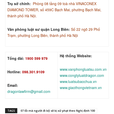
Trụ sở chính:
Phòng 08 tầng 09 toà nhà VINACONEX
DIAMOND TOWER, số 459C Bạch Mai, phường Bạch Mai,
thành phố Hà Nội.
Văn phòng luật sư quận Long Biên:
Số 22 ngõ 29 Phố
Trạm, phường Long Biên, thành phố Hà Nội
Hệ thống Website:
Tổng đài:
1900 599 979
www.vanphongluatsu.com.vn
Hotline:
098.301.9109
www.congtyluatdragon.com
www.luatsubaochua.vn
Email:
www.giaothongvietnam.vn
dragonlawfirm@gmail.com
TAGS
07 lỗi mà người đi bộ sẽ bị xử phạt theo Nghị định 100