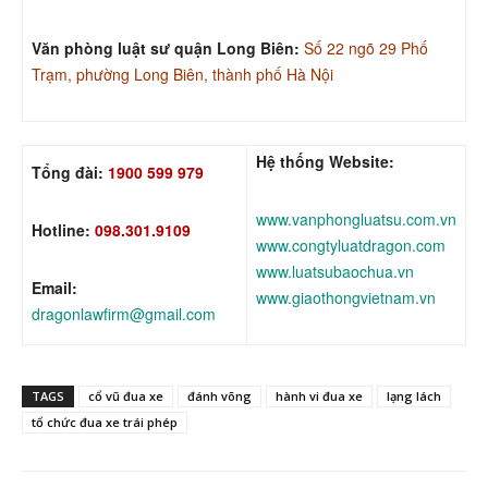
Văn phòng luật sư quận Long Biên:
Số 22 ngõ 29 Phố
Trạm, phường Long Biên, thành phố Hà Nội
Hệ thống Website:
Tổng đài:
1900 599 979
www.vanphongluatsu.com.vn
Hotline:
098.301.9109
www.congtyluatdragon.com
www.luatsubaochua.vn
Email:
www.giaothongvietnam.vn
dragonlawfirm@gmail.com
TAGS
cổ vũ đua xe
đánh võng
hành vi đua xe
lạng lách
tổ chức đua xe trái phép