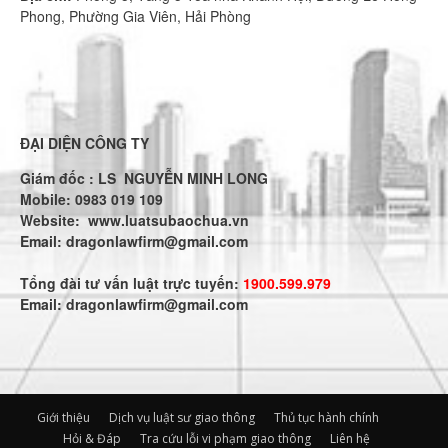
Phong, Phường Gia Viên, Hải Phòng
ĐẠI DIỆN CÔNG TY
Giám đốc : LS NGUYỄN MINH LONG
Mobile: 0983 019 109
Website:
www.luatsubaochua.vn
Email:
dragonlawfirm@gmail.com
Tổng đài tư vấn luật trực tuyến:
1900.599.979
Email:
dragonlawfirm@gmail.com
Giới thiệu
Dịch vụ luật sư giao thông
Thủ tục hành chính
Hỏi & Đáp
Tra cứu lỗi vi phạm giao thông
Liên hệ