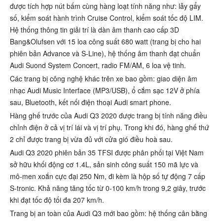
được tích hợp nút bấm cùng hàng loạt tính năng như: lẫy gẩy
số, kiểm soát hành trình Cruise Control, kiểm soát tốc độ LIM.
Hệ thống thông tin giải trí là dàn âm thanh cao cấp 3D
Bang&Olufsen với 15 loa công suất 680 watt (trang bị cho hai
phiên bản Advance và S-Line), hệ thống âm thanh đạt chuẩn
Audi Suond System Concert, radio FM/AM, 6 loa vệ tinh.
Các trang bị công nghệ khác trên xe bao gồm: giao diện âm
nhạc Audi Music Interface (MP3/USB), ổ cắm sạc 12V ở phía
sau, Bluetooth, kết nối điện thoại Audi smart phone.
Hàng ghế trước của Audi Q3 2020 được trang bị tính năng điều
chỉnh điện ở cả vị trí lái và vị trí phụ. Trong khi đó, hàng ghế thứ
2 chỉ được trang bị vừa đủ với cửa gió điều hoà sau.
Audi Q3 2020 phiên bản 35 TFSI được phân phối tại Việt Nam
sở hữu khối động cơ 1.4L, sản sinh công suất 150 mã lực và
mô-men xoắn cực đại 250 Nm, đi kèm là hộp số tự động 7 cấp
S-tronic. Khả năng tăng tốc từ 0-100 km/h trong 9,2 giây, trước
khi đạt tốc độ tối đa 207 km/h.
Trang bị an toàn của Audi Q3 mới bao gồm: hệ thống cân bằng