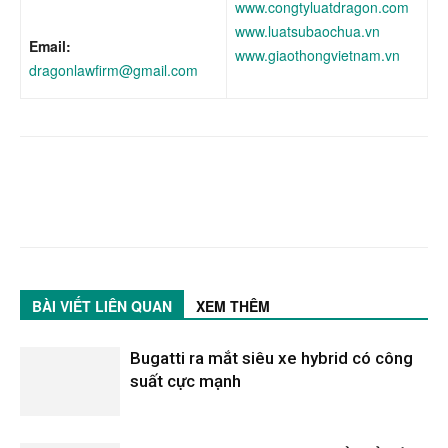
www.congtyluatdragon.com
www.luatsubaochua.vn
Email:
www.giaothongvietnam.vn
dragonlawfirm@gmail.com
BÀI VIẾT LIÊN QUAN
XEM THÊM
Bugatti ra mắt siêu xe hybrid có công
suất cực mạnh